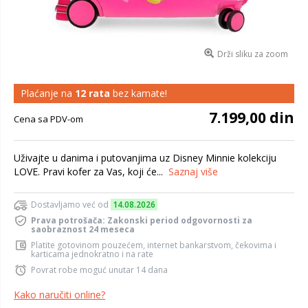
Drži sliku za zoom
Plaćanje na
12 rata
bez kamate!
7.199,00 din
Cena sa PDV-om
Uživajte u danima i putovanjima uz Disney Minnie kolekciju
LOVE. Pravi kofer za Vas, koji će...
Saznaj više
Dostavljamo već od
14.08.2026
Prava potrošača: Zakonski period odgovornosti za
saobraznost 24 meseca
Platite gotovinom pouzećem, internet bankarstvom, čekovima i
karticama jednokratno i na rate
Povrat robe moguć unutar 14 dana
Kako naručiti online?