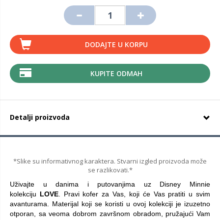
DODAJTE U KORPU
KUPITE ODMAH
Detalji proizvoda
*Slike su informativnog karaktera. Stvarni izgled proizvoda može
se razlikovati.*
Uživajte u danima i putovanjima uz Disney Minnie
kolekciju
LOVE
. Pravi kofer za Vas, koji će Vas pratiti u svim
avanturama. Materijal koji se koristi u ovoj kolekciji je izuzetno
otporan, sa veoma dobrom završnom obradom, pružajući Vam