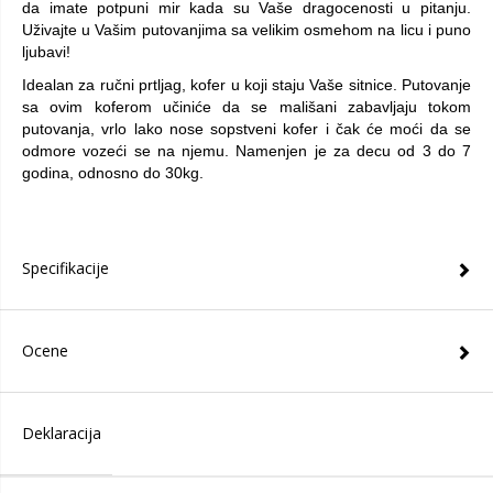
da imate potpuni mir kada su Vaše dragocenosti u pitanju.
Uživajte u Vašim putovanjima sa velikim osmehom na licu i puno
ljubavi!
Idealan za ručni prtljag, kofer u koji staju Vaše sitnice. Putovanje
sa ovim koferom učiniće da se mališani zabavljaju tokom
putovanja, vrlo lako nose sopstveni kofer i čak će moći da se
odmore vozeći se na njemu. Namenjen je za decu od 3 do 7
godina, odnosno do 30kg.
Specifikacije
Ocene
Deklaracija