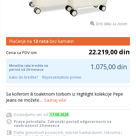
Drži sliku za zoom
Plaćanje na
12 rata
bez kamate!
22.219,00 din
Cena sa PDV-om
1.075,00 din
Mesečna rata kredita na
period od 24 meseca
Kako do kredita?
Reprezentativni primer
Sa koferom ili toaletnom torbom iz Highlight kolekcije Pepe
Jeans ne možete...
Saznaj više
Dostavljamo već od
17.08.2026
Prava potrošača: Zakonski period odgovornosti za
saobraznost 24 meseca
Platite gotovinom pouzećem, internet bankarstvom, čekovima i