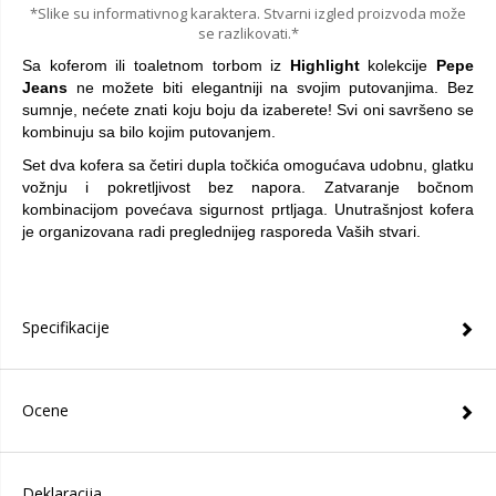
*Slike su informativnog karaktera. Stvarni izgled proizvoda može
se razlikovati.*
Sa koferom ili toaletnom torbom iz
Highlight
kolekcije
Pepe
Jeans
ne možete biti elegantniji na svojim putovanjima. Bez
sumnje, nećete znati koju boju da izaberete! Svi oni savršeno se
kombinuju sa bilo kojim putovanjem.
Set dva kofera sa četiri dupla točkića omogućava udobnu, glatku
vožnju i pokretljivost bez napora. Zatvaranje bočnom
kombinacijom povećava sigurnost prtljaga. Unutrašnjost kofera
je organizovana radi preglednijeg rasporeda Vaših stvari.
Specifikacije
Ocene
Deklaracija