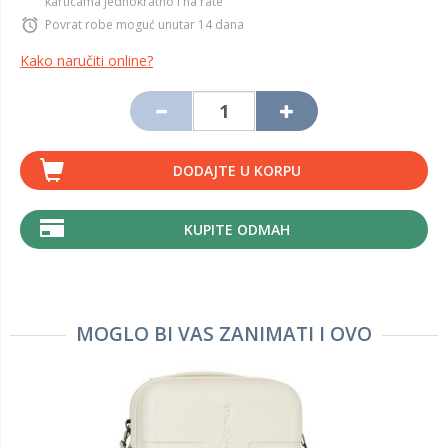
karticama jednokratno i na rate
Povrat robe moguć unutar 14 dana
Kako naručiti online?
DODAJTE U KORPU
KUPITE ODMAH
MOGLO BI VAS ZANIMATI I OVO