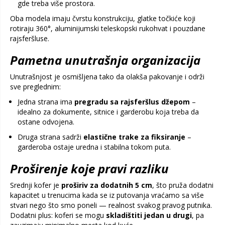
gde treba više prostora.
Oba modela imaju čvrstu konstrukciju, glatke točkiće koji
rotiraju 360°, aluminijumski teleskopski rukohvat i pouzdane
rajsferšluse.
Pametna unutrašnja organizacija
Unutrašnjost je osmišljena tako da olakša pakovanje i održi
sve preglednim:
Jedna strana ima
pregradu sa rajsferšlus džepom
–
idealno za dokumente, sitnice i garderobu koja treba da
ostane odvojena.
Druga strana sadrži
elastične trake za fiksiranje
–
garderoba ostaje uredna i stabilna tokom puta.
Proširenje koje pravi razliku
Srednji kofer je
proširiv za dodatnih 5 cm
, što pruža dodatni
kapacitet u trenucima kada se iz putovanja vraćamo sa više
stvari nego što smo poneli — realnost svakog pravog putnika.
Dodatni plus: koferi se mogu
skladištiti jedan u drugi
, pa