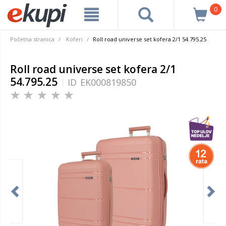
0
Početna stranica
Koferi
Roll road universe set kofera 2/1 54.795.25
Roll road universe set kofera 2/1
54.795.25
ID
EK000819850