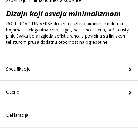
zauzimaju minimalno mesta kod kuće.
Dizajn koji osvaja minimalizmom
ROLL ROAD UNIVERSE dolazi u pažljivo biranim, modernim
bojama — elegantna crna, teget, pastelno zelena, bež i dusty
pink. Svaka boja izgleda sofisticirano, a površina sa linijskom
teksturom pruža dodatnu otpornost na ogrebotine.
Specifikacije
Ocene
Deklaracija