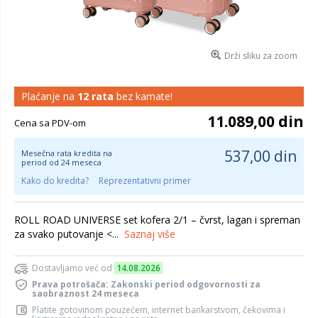
Drži sliku za zoom
Plaćanje na
12 rata
bez kamate!
11.089,00 din
Cena sa PDV-om
537,00 din
Mesečna rata kredita na
period od 24 meseca
Kako do kredita?
Reprezentativni primer
ROLL ROAD UNIVERSE set kofera 2/1 – čvrst, lagan i spreman
za svako putovanje <...
Saznaj više
Dostavljamo već od
14.08.2026
Prava potrošača: Zakonski period odgovornosti za
saobraznost 24 meseca
Platite gotovinom pouzećem, internet bankarstvom, čekovima i