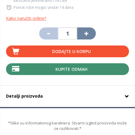
karticama jednokratno i na rate
Povrat robe moguć unutar 14 dana
Kako naručiti online?
DODAJTE U KORPU
KUPITE ODMAH
Detalji proizvoda
*Slike su informativnog karaktera. Stvarni izgled proizvoda može
se razlikovati.*