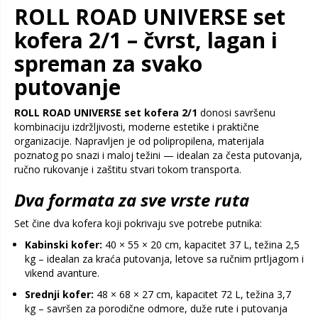
ROLL ROAD UNIVERSE set
kofera 2/1 – čvrst, lagan i
spreman za svako
putovanje
ROLL ROAD UNIVERSE set kofera 2/1
donosi savršenu
kombinaciju izdržljivosti, moderne estetike i praktične
organizacije. Napravljen je od polipropilena, materijala
poznatog po snazi i maloj težini — idealan za česta putovanja,
ručno rukovanje i zaštitu stvari tokom transporta.
Dva formata za sve vrste ruta
Set čine dva kofera koji pokrivaju sve potrebe putnika:
Kabinski kofer:
40 × 55 × 20 cm, kapacitet 37 L, težina 2,5
kg – idealan za kraća putovanja, letove sa ručnim prtljagom i
vikend avanture.
Srednji kofer:
48 × 68 × 27 cm, kapacitet 72 L, težina 3,7
kg – savršen za porodične odmore, duže rute i putovanja