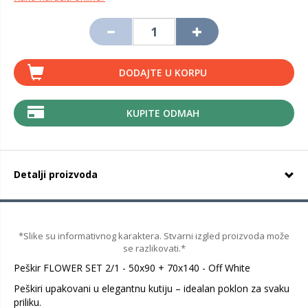
DODAJTE U KORPU
KUPITE ODMAH
Detalji proizvoda
*Slike su informativnog karaktera. Stvarni izgled proizvoda može
se razlikovati.*
Peškir FLOWER SET 2/1 - 50x90 + 70x140 - Off White
Peškiri upakovani u elegantnu kutiju – idealan poklon za svaku
priliku.