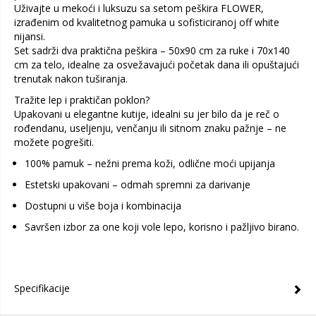
Uživajte u mekoći i luksuzu sa setom peškira FLOWER,
izrađenim od kvalitetnog pamuka u sofisticiranoj off white
nijansi.
Set sadrži dva praktična peškira – 50x90 cm za ruke i 70x140
cm za telo, idealne za osvežavajući početak dana ili opuštajući
trenutak nakon tuširanja.
Tražite lep i praktičan poklon?
Upakovani u elegantne kutije, idealni su jer bilo da je reč o
rođendanu, useljenju, venčanju ili sitnom znaku pažnje – ne
možete pogrešiti.
100% pamuk – nežni prema koži, odlične moći upijanja
Estetski upakovani – odmah spremni za darivanje
Dostupni u više boja i kombinacija
Savršen izbor za one koji vole lepo, korisno i pažljivo birano.
Specifikacije