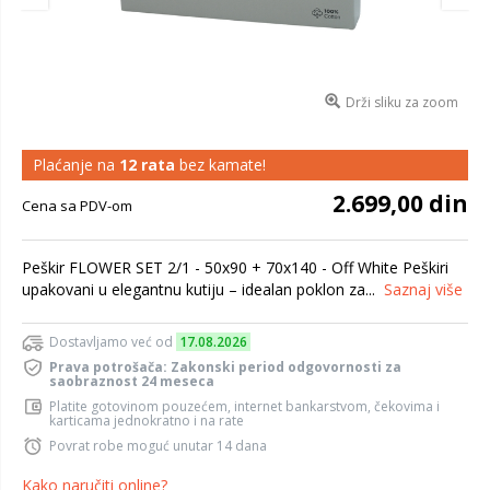
Drži sliku za zoom
Plaćanje na
12 rata
bez kamate!
2.699,00 din
Cena sa PDV-om
Peškir FLOWER SET 2/1 - 50x90 + 70x140 - Off White Peškiri
upakovani u elegantnu kutiju – idealan poklon za...
Saznaj više
Dostavljamo već od
17.08.2026
Prava potrošača: Zakonski period odgovornosti za
saobraznost 24 meseca
Platite gotovinom pouzećem, internet bankarstvom, čekovima i
karticama jednokratno i na rate
Povrat robe moguć unutar 14 dana
Kako naručiti online?