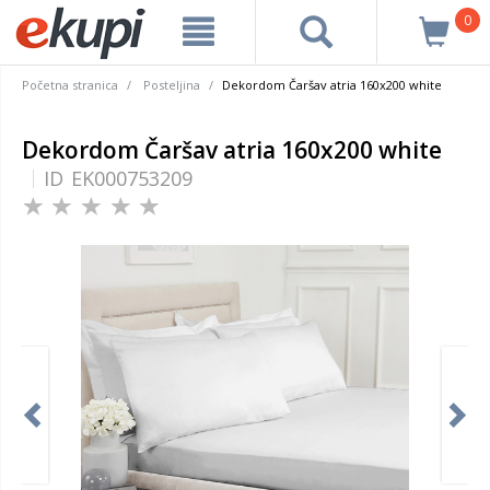
0
Početna stranica
Posteljina
Dekordom Čaršav atria 160x200 white
Dekordom Čaršav atria 160x200 white
ID
EK000753209