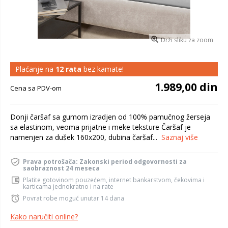
Drži sliku za zoom
Plaćanje na
12 rata
bez kamate!
1.989,00 din
Cena sa PDV-om
Donji čaršaf sa gumom izradjen od 100% pamučnog žerseja
sa elastinom, veoma prijatne i meke teksture Čaršaf je
namenjen za dušek 160x200, dubina čaršaf...
Saznaj više
Prava potrošača: Zakonski period odgovornosti za
saobraznost 24 meseca
Platite gotovinom pouzećem, internet bankarstvom, čekovima i
karticama jednokratno i na rate
Povrat robe moguć unutar 14 dana
Kako naručiti online?