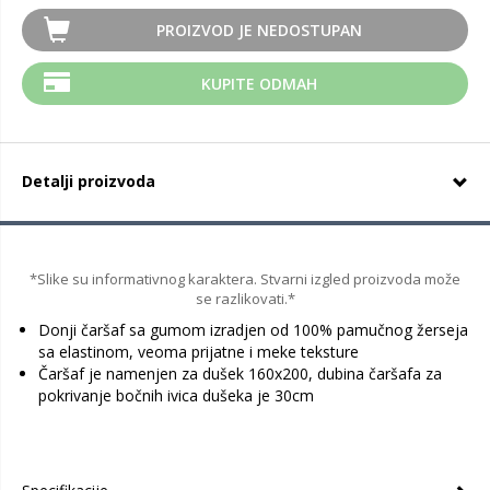
PROIZVOD JE NEDOSTUPAN
KUPITE ODMAH
Detalji proizvoda
*Slike su informativnog karaktera. Stvarni izgled proizvoda može
se razlikovati.*
Donji čaršaf sa gumom izradjen od 100% pamučnog žerseja
sa elastinom, veoma prijatne i meke teksture
Čaršaf je namenjen za dušek 160x200, dubina čaršafa za
pokrivanje bočnih ivica dušeka je 30cm