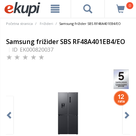
0
Početna stranica
Frižideri
Samsung frižider SBS RF48A401EB4/EO
Samsung frižider SBS RF48A401EB4/EO
ID
EK000820037