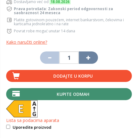
Dostavljamo već od
18.08.2026
Prava potrošača: Zakonski period odgovornosti za
saobraznost 24 meseca
Platite gotovinom pouzećem, internet bankarstvom, čekovima i
karticama jednokratno i na rate
Povrat robe moguć unutar 14 dana
Kako naručiti online?
DODAJTE U KORPU
KUPITE ODMAH
Lista sa podacima aparata
Uporedite proizvod