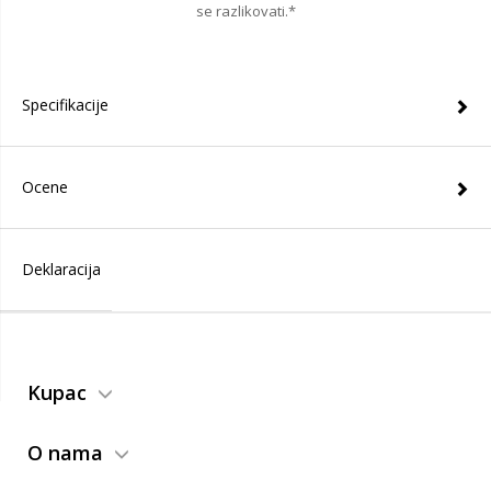
se razlikovati.*
Specifikacije
Ocene
Deklaracija
Kupac
O nama