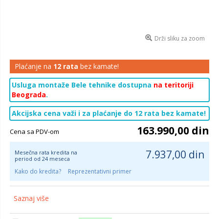
Drži sliku za zoom
Plaćanje na
12 rata
bez kamate!
Usluga montaže Bele tehnike dostupna
na teritoriji
Beograda
.
Akcijska cena važi i za plaćanje do 12 rata bez kamate!
163.990,00 din
Cena sa PDV-om
7.937,00 din
Mesečna rata kredita na
period od 24 meseca
Kako do kredita?
Reprezentativni primer
Saznaj više