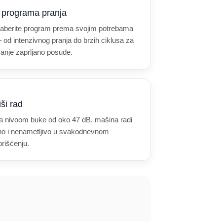
 programa pranja
zaberite program prema svojim potrebama
 od intenzivnog pranja do brzih ciklusa za
anje zaprljano posuđe.
iši rad
a nivoom buke od oko 47 dB, mašina radi
iho i nenametljivo u svakodnevnom
orišćenju.