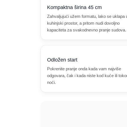
Kompaktna širina 45 cm
Zahvaljujući užem formatu, lako se uklapa 
kuhinjski prostor, a pritom nudi dovoljno
kapaciteta za svakodnevno pranje sudova.
Odložen start
Pokrenite pranje onda kada vam najviše
odgovara, čak i kada niste kod kuće ili tok
noći.