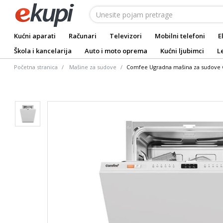
Kućni aparati
Računari
Televizori
Mobilni telefoni
E
Škola i kancelarija
Auto i moto oprema
Kućni ljubimci
L
Početna stranica
Mašine za sudove
Comfee Ugradna mašina za sudove C