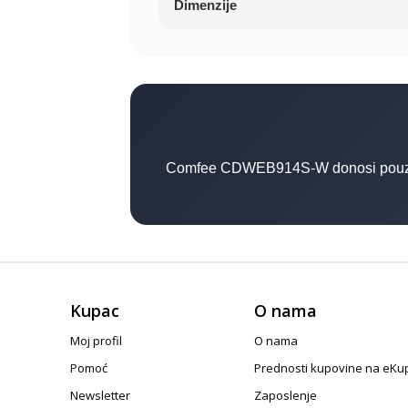
Dimenzije
Comfee CDWEB914S-W donosi pouzdano 
Kupac
O nama
Moj profil
O nama
Pomoć
Prednosti kupovine na eKu
Newsletter
Zaposlenje