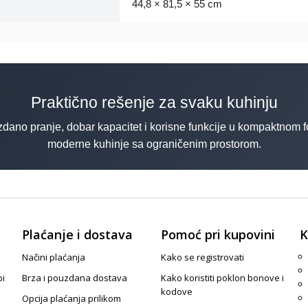
44,8 × 81,5 × 55 cm
Praktično rešenje za svaku kuhinju
pranje, dobar kapacitet i korisne funkcije u kompaktnom form
moderne kuhinje sa ograničenim prostorom.
Plaćanje i dostava
Pomoć pri kupovini
K
Načini plaćanja
Kako se registrovati
pi
Brza i pouzdana dostava
Kako koristiti poklon bonove i
kodove
Opcija plaćanja prilikom