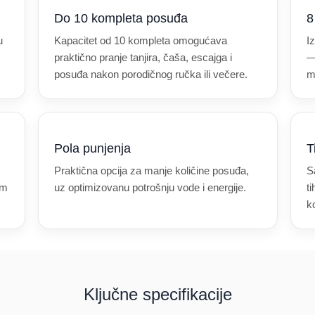
Do 10 kompleta posuđa
8
u
Kapacitet od 10 kompleta omogućava
I
praktično pranje tanjira, čaša, escajga i
—
posuđa nakon porodičnog ručka ili večere.
m
Pola punjenja
T
Praktična opcija za manje količine posuđa,
S
om
uz optimizovanu potrošnju vode i energije.
t
k
Ključne specifikacije