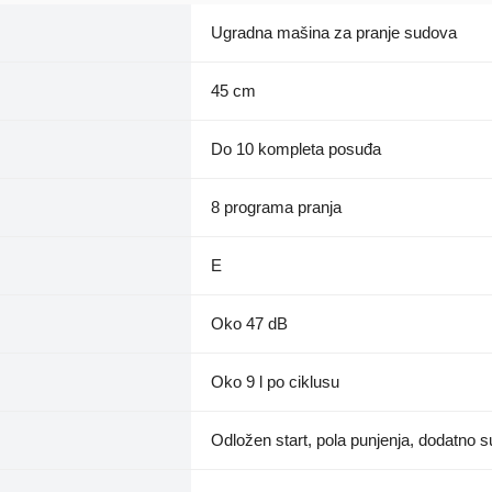
Ugradna mašina za pranje sudova
45 cm
Do 10 kompleta posuđa
8 programa pranja
E
Oko 47 dB
Oko 9 l po ciklusu
Odložen start, pola punjenja, dodatno s