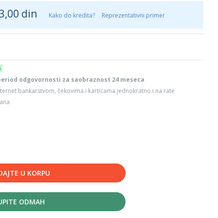
3,00 din
Kako do kredita?
Reprezentativni primer
6
period odgovornosti za saobraznost 24 meseca
ternet bankarstvom, čekovima i karticama jednokratno i na rate
dana
DAJTE U KORPU
UPITE ODMAH