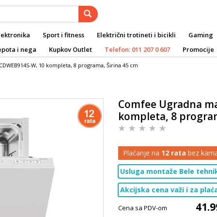
lektronika
Sport i fitness
Električni trotineti i bicikli
Gaming
epota i nega
Kupkov Outlet
Telefon: 011 207 0 607
Promocije
DWEB914S-W, 10 kompleta, 8 programa, Širina 45 cm
Comfee Ugradna ma
kompleta, 8 program
Plaćanje na
12 rata
bez kama
Usluga montaže Bele tehni
Akcijska cena važi i za pla
41.9
Cena sa PDV-om