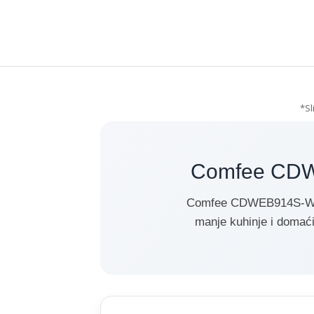
*Sl
Comfee CDWE
Comfee CDWEB914S-W je 
manje kuhinje i domaći