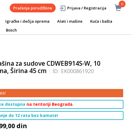
0
Praćenje porudžbine
Prijava / Registracija
Igračke i dečija oprema
Alati i mašine
Kuća i bašta
Bosch
šina za sudove CDWEB914S-W, 10
a, Širina 45 cm
ID:
EK000861920
te!
ke dostupna
na teritoriji Beograda
.
ćanje do 12 rata bez kamate!
99,00 din