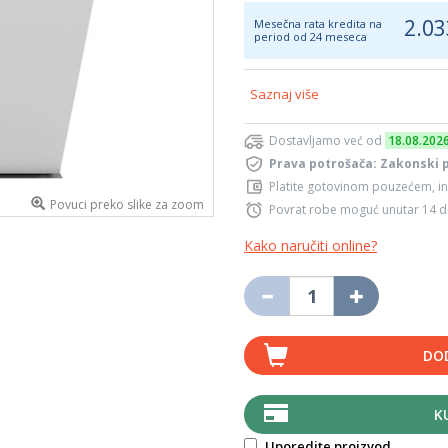
2.03
Mesečna rata kredita na
period od 24 meseca
Saznaj više
Dostavljamo već od
18.08.202
Prava potrošača: Zakonski 
Platite gotovinom pouzećem, in
Povuci preko slike za zoom
Povrat robe moguć unutar 14 
Kako naručiti online?
DO
K
Uporedite proizvod