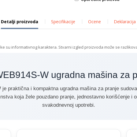
Detalji proizvoda
Specifikacije
Ocene
Deklaracija
ike su informativnog karaktera. Stvarni izgled proizvoda može se razlikova
B914S-W ugradna mašina za pr
praktična i kompaktna ugradna mašina za pranje sudova š
nstva koja žele pouzdano pranje, jednostavno korišćenje i o
svakodnevnoj upotrebi.