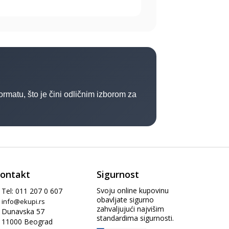
atu, što je čini odličnim izborom za
ontakt
Sigurnost
Svoju online kupovinu
Tel: 011 207 0 607
obavljate sigurno
info@ekupi.rs
zahvaljujući najvišim
Dunavska 57
standardima sigurnosti.
11000 Beograd