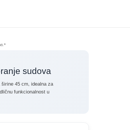
ti.*
anje sudova
irine 45 cm, idealna za
dličnu funkcionalnost u