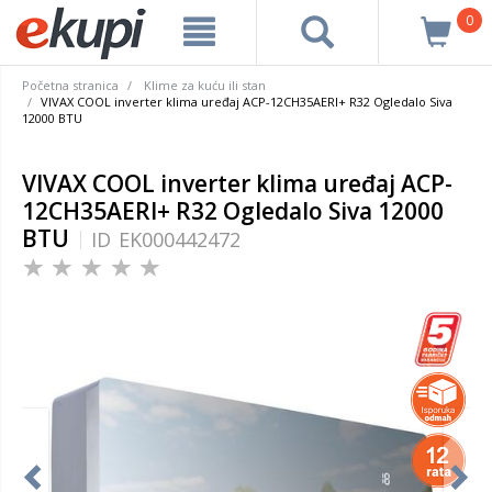
0
Početna stranica
Klime za kuću ili stan
VIVAX COOL inverter klima uređaj ACP-12CH35AERI+ R32 Ogledalo Siva
12000 BTU
VIVAX COOL inverter klima uređaj ACP-
12CH35AERI+ R32 Ogledalo Siva 12000
BTU
ID
EK000442472