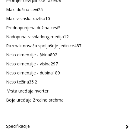
Promjer cevi plinske faze3/8
Max. dužina cevi25
Max. visinska razlika10
Prednapunjena dužina cevi5
Nadopuna rashladnog medija12
Razmak nosača spoljašnje jedinice487
Neto dimenzije - širina802
Neto dimenzije - visina297
Neto dimenzije - dubina189
Neto težina35.2
Vrsta uređajaInverter
Boja uređaja Zrcalno srebrna
Specifikacije