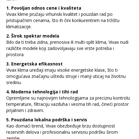
1. Povoljan odnos cene i kvaliteta
Vivax klime pružaju vrhunski kvalitet i pouzdan rad po
pristupačnim cenama, što ih čini konkurentnim na tržištu
klimatizacije.
2. Širok spektar modela
Bilo da ti treba zidna, prenosiva ili multi-split klima, Vivax nudi
različite modele koji zadovoljavaju sve vrste potreba i
prostora.
3. Energetska efikasnost
Vivax klima uređaji imaju visoke energetske klase, što ti
omogućava značajnu uštedu struje i manji uticaj na životnu
sredinu.
4. Moderna tehnologija i tihi rad
Opremljene su najnovijim tehnologijama za preciznu kontrolu
temperature, filtraciju vazduha i veoma tih rad, čineći prostor
prijatnim i zdravim.
5. Pouzdana lokalna podrška i servis
Kao domaći brend, Vivax obezbeđuje brzu dostupnost
rezervnih delova i profesionalnu servisnu podršku širom
zemlje.