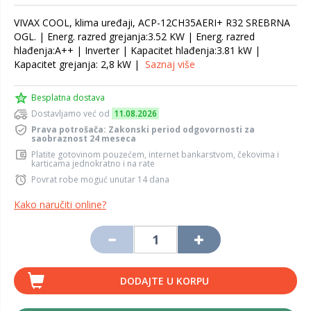
VIVAX COOL, klima uređaji, ACP-12CH35AERI+ R32 SREBRNA
OGL. | Energ. razred grejanja:3.52 KW | Energ. razred
hlađenja:A++ | Inverter | Kapacitet hlađenja:3.81 kW |
Kapacitet grejanja: 2,8 kW |
Saznaj više
Besplatna dostava
Dostavljamo već od
11.08.2026
Prava potrošača: Zakonski period odgovornosti za
saobraznost 24 meseca
Platite gotovinom pouzećem, internet bankarstvom, čekovima i
karticama jednokratno i na rate
Povrat robe moguć unutar 14 dana
Kako naručiti online?
DODAJTE U KORPU