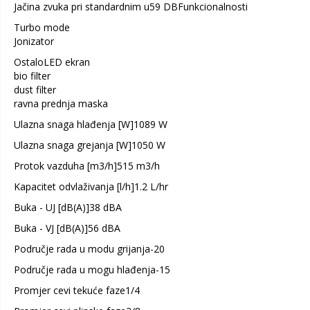
Jačina zvuka pri standardnim u59 DBFunkcionalnosti
Turbo mode
Jonizator
OstaloLED ekran
bio filter
dust filter
ravna prednja maska
Ulazna snaga hlađenja [W]1089 W
Ulazna snaga grejanja [W]1050 W
Protok vazduha [m3/h]515 m3/h
Kapacitet odvlaživanja [l/h]1.2 L/hr
Buka - UJ [dB(A)]38 dBA
Buka - VJ [dB(A)]56 dBA
Područje rada u modu grijanja-20
Područje rada u mogu hlađenja-15
Promjer cevi tekuće faze1/4