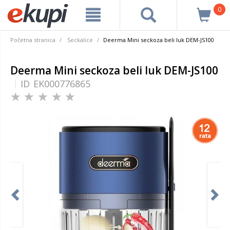
0
Početna stranica
Seckalice
Deerma Mini seckoza beli luk DEM-JS100
Deerma Mini seckoza beli luk DEM-JS100
ID
EK000776865