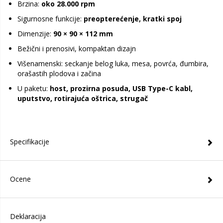
Brzina:
oko 28.000 rpm
Sigurnosne funkcije:
preopterećenje, kratki spoj
Dimenzije:
90 × 90 × 112 mm
Bežični i prenosivi, kompaktan dizajn
Višenamenski: seckanje belog luka, mesa, povrća, đumbira,
orašastih plodova i začina
U paketu:
host, prozirna posuda, USB Type-C kabl,
uputstvo, rotirajuća oštrica, strugač
Specifikacije
Ocene
Deklaracija