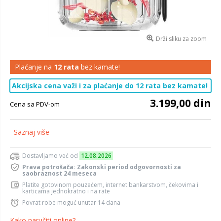
Drži sliku za zoom
Plaćanje na
12 rata
bez kamate!
Akcijska cena važi i za plaćanje do 12 rata bez kamate!
3.199,00 din
Cena sa PDV-om
Saznaj više
Dostavljamo već od
12.08.2026
Prava potrošača: Zakonski period odgovornosti za
saobraznost 24 meseca
Platite gotovinom pouzećem, internet bankarstvom, čekovima i
karticama jednokratno i na rate
Povrat robe moguć unutar 14 dana
Kako naručiti online?