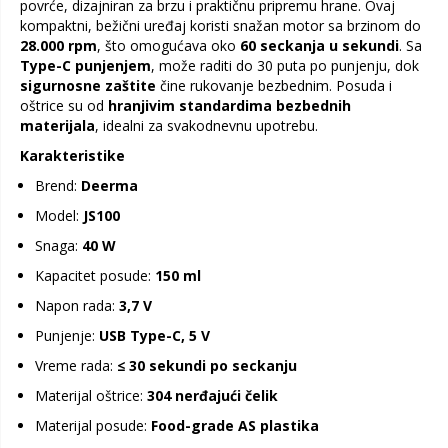
povrće, dizajniran za brzu i praktičnu pripremu hrane. Ovaj
kompaktni, bežični uređaj koristi snažan motor sa brzinom do
28.000 rpm
, što omogućava oko
60 seckanja u sekundi
. Sa
Type-C punjenjem
, može raditi do 30 puta po punjenju, dok
sigurnosne zaštite
čine rukovanje bezbednim. Posuda i
oštrice su od
hranjivim standardima bezbednih
materijala
, idealni za svakodnevnu upotrebu.
Karakteristike
Brend:
Deerma
Model:
JS100
Snaga:
40 W
Kapacitet posude:
150 ml
Napon rada:
3,7 V
Punjenje:
USB Type-C, 5 V
Vreme rada:
≤ 30 sekundi po seckanju
Materijal oštrice:
304 nerđajući čelik
Materijal posude:
Food-grade AS plastika