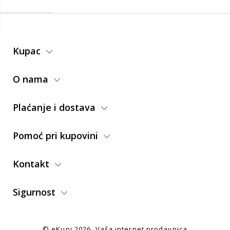
Kupac
O nama
Plaćanje i dostava
Pomoć pri kupovini
Kontakt
Sigurnost
© eKupi
2026. Vaša internet prodavnica