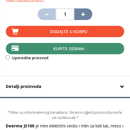
DODAJTE U KORPU
KUPITE ODMAH
Uporedite proizvod
Detalji proizvoda
*Slike su informativnog karaktera. Stvarni izgled proizvoda može
se razlikovati.*
Deerma JS100
je mini električni secko i mlin za beli luk, meso i