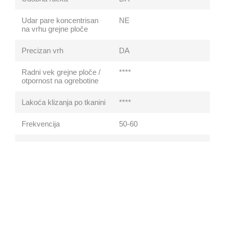
Udar pare koncentrisan
NE
na vrhu grejne ploče
Precizan vrh
DA
Radni vek grejne ploče /
****
otpornost na ogrebotine
Lakoća klizanja po tkanini
****
Frekvencija
50-60
Voltaža
220-240
Ispust pare
Visok (35 do 120g/min)
Podešavanje pare &
Manuelno
temperature
Sprej
DA