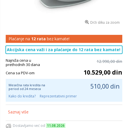
Drži sliku za zoom
Plaćanje na
12 rata
bez kamate!
Akcijska cena važi i za plaćanje do 12 rata bez kamate!
Najniža cena u
12.990,00 din
prethodnih 30 dana
10.529,00 din
Cena sa PDV-om
510,00 din
Mesečna rata kredita na
period od 24 meseca
Kako do kredita?
Reprezentativni primer
Saznaj više
Dostavljamo već od
11.08.2026