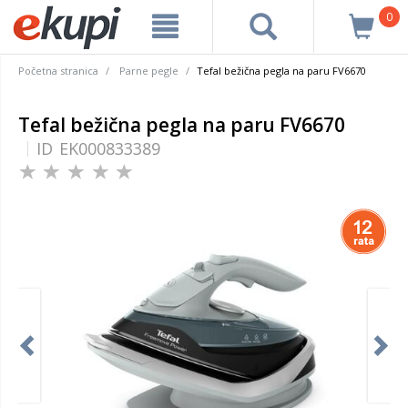
0
Početna stranica
Parne pegle
Tefal bežična pegla na paru FV6670
Tefal bežična pegla na paru FV6670
ID
EK000833389