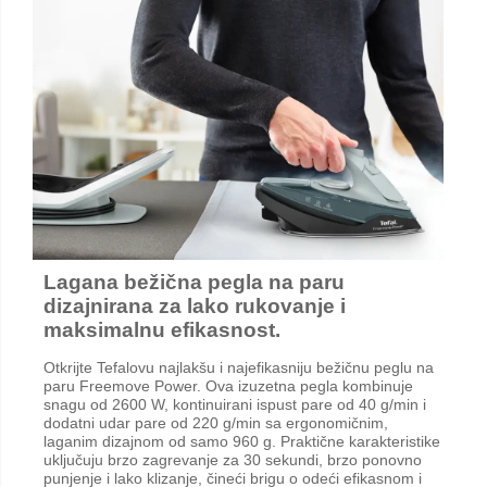
Lagana bežična pegla na paru
dizajnirana za lako rukovanje i
maksimalnu efikasnost.
Otkrijte Tefalovu najlakšu i najefikasniju bežičnu peglu na
paru Freemove Power. Ova izuzetna pegla kombinuje
snagu od 2600 W, kontinuirani ispust pare od 40 g/min i
dodatni udar pare od 220 g/min sa ergonomičnim,
laganim dizajnom od samo 960 g. Praktične karakteristike
uključuju brzo zagrevanje za 30 sekundi, brzo ponovno
punjenje i lako klizanje, čineći brigu o odeći efikasnom i