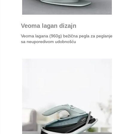
Veoma lagan dizajn
Veoma lagana (960g) bežična pegla za peglanje
sa neuporedivom udobnošću