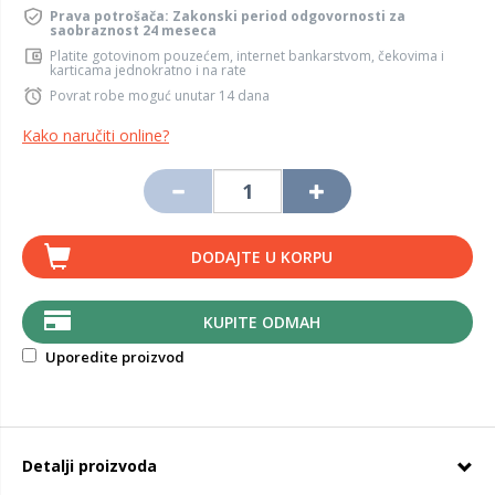
Prava potrošača: Zakonski period odgovornosti za
saobraznost 24 meseca
Platite gotovinom pouzećem, internet bankarstvom, čekovima i
karticama jednokratno i na rate
Povrat robe moguć unutar 14 dana
Kako naručiti online?
DODAJTE U KORPU
KUPITE ODMAH
Uporedite proizvod
Detalji proizvoda