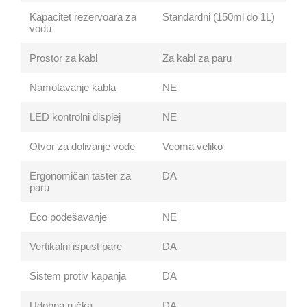
Kapacitet rezervoara za
Standardni (150ml do 1L)
vodu
Prostor za kabl
Za kabl za paru
Namotavanje kabla
NE
LED kontrolni displej
NE
Otvor za dolivanje vode
Veoma veliko
Ergonomičan taster za
DA
paru
Eco podešavanje
NE
Vertikalni ispust pare
DA
Sistem protiv kapanja
DA
Udobna ručka
DA