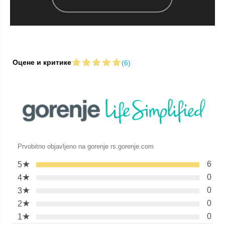
Оцене и критике
(6)
Prvobitno objavljeno na gorenje rs.gorenje.com
★
6
5
★
0
4
★
0
3
★
0
2
★
0
1