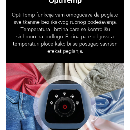
OptiTemp
OptiTemp funkcija vam omogućava da peglate
sve tkanine bez ikakvog ručnog podešavanja.
Temperatura i brzina pare se kontrolišu
sinhrono na podlogu. Brzina pare odgovara
temperaturi ploče kako bi se postigao savršen
efekat peglanja.