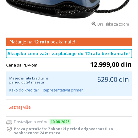
Drži sliku za zoom
Plaćanje na
12 rata
bez kamate!
Akcijska cena važi i za plaćanje do 12 rata bez kamate!
12.999,00 din
Cena sa PDV-om
629,00 din
Mesečna rata kredita na
period od 24 meseca
Kako do kredita?
Reprezentativni primer
Saznaj više
Dostavljamo već od
10.08.2026
Prava potrošača: Zakonski period odgovornosti za
saobraznost 24 meseca