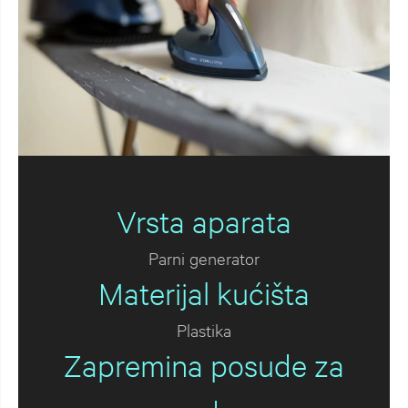
Vrsta aparata
Parni generator
Materijal kućišta
Plastika
Zapremina posude za