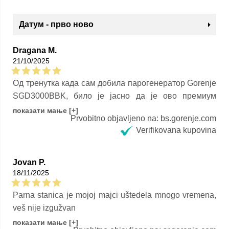
Датум - прво ново
Dragana M.
21/10/2025
Од тренутка када сам добила парогенератор Gorenje
SGD3000BBK, било је јасно да је ово премиум
уређај који подиже искуство пеглања на виши ниво.
показати мање [+]
Prvobitno objavljeno na: bs.gorenje.com
Оцењујем га са 5 од 5 звездица за оно што ми је
Verifikovana kupovina
пружио: врхунске перформансе, поузданост, одличне
резултате. За кориснике који редовно пеглају, желе
квалитет, желе да посао буде бржи и лакши — ово је
Jovan P.
одличан избор. Укратко: веома сам задовољна
18/11/2025
свиме — од резултата пеглања, преко лакоће
Parna stanica je mojoj majci uštedela mnogo vremena,
коришћења, до осећаја квалитета који уређај пружа.
veš nije izgužvan
?
Prvobitno objavljeno na: sr.gorenje.com