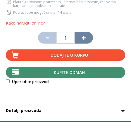
Platite gotovinom pouzećem, internet bankarstvom, čekovima i
karticama jednokratno i na rate
Povrat robe moguć unutar 14 dana
Kako naručiti online?
DODAJTE U KORPU
KUPITE ODMAH
Uporedite proizvod
Detalji proizvoda