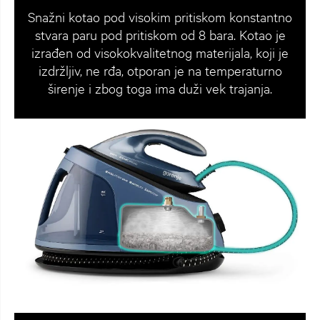
Snažni kotao pod visokim pritiskom konstantno
stvara paru pod pritiskom od 8 bara. Kotao je
izrađen od visokokvalitetnog materijala, koji je
izdržljiv, ne rđa, otporan je na temperaturno
širenje i zbog toga ima duži vek trajanja.