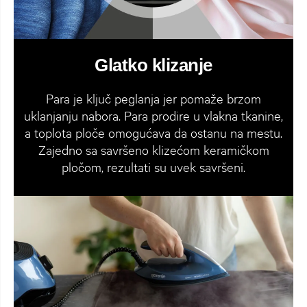
Glatko klizanje
Para je ključ peglanja jer pomaže brzom
uklanjanju nabora. Para prodire u vlakna tkanine,
a toplota ploče omogućava da ostanu na mestu.
Zajedno sa savršeno klizećom keramičkom
pločom, rezultati su uvek savršeni.