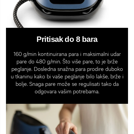
Pritisak do 8 bara
160 g/min kontinuirana para i maksimalni udar
pare do 480 g/min. Što više pare, to je brže
peglanje. Dosledna snažna para prodire duboko
u tkaninu kako bi vaše peglanje bilo lakše, brže i
bolje. Snaga pare može se regulisati tako da
odgovara vašim potrebama.