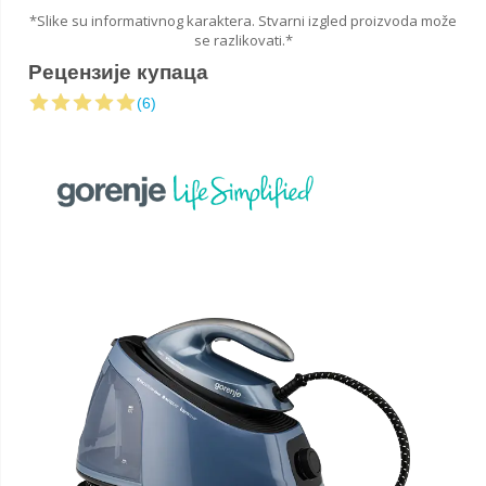
*Slike su informativnog karaktera. Stvarni izgled proizvoda može
se razlikovati.*
Рецензије купаца
(6)