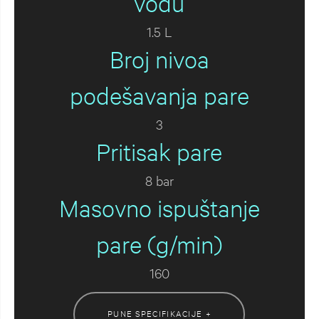
vodu
1.5 L
Broj nivoa
podešavanja pare
3
Pritisak pare
8 bar
Masovno ispuštanje
pare (g/min)
160
PUNE SPECIFIKACIJE +