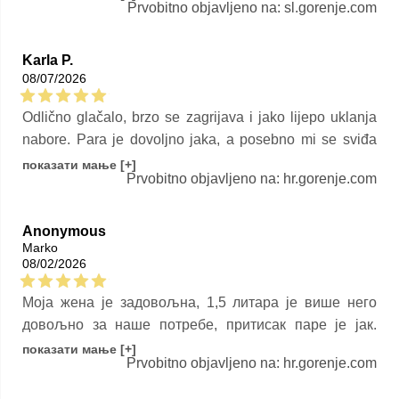
Karla P.
08/07/2026
Odlično glačalo, brzo se zagrijava i jako lijepo uklanja
nabore. Para je dovoljno jaka, a posebno mi se sviđa
što se temperatura sama prilagođava različitim
показати мање [+]
Prvobitno objavljeno na: hr.gorenje.com
tkaninama pa nema brige oko oštećenja odjeće.
Spremnik za vodu je velik i praktičan, a glačanje je puno
jednostavnije nego prije. Zadovoljna sam kupnjom i
Anonymous
Marko
preporučujem!
08/02/2026
Моја жена је задовољна, 1,5 литара је више него
довољно за наше потребе, притисак паре је јак.
Разлика у односу на обичну пеглу је огромна.
показати мање [+]
Prvobitno objavljeno na: hr.gorenje.com
<
Страна
1
>