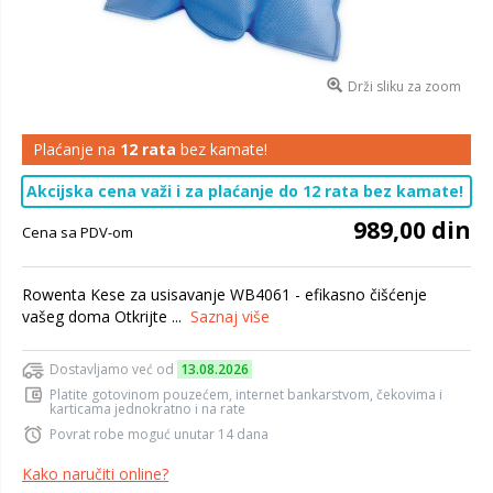
Drži sliku za zoom
Plaćanje na
12 rata
bez kamate!
Akcijska cena važi i za plaćanje do 12 rata bez kamate!
989,00 din
Cena sa PDV-om
Rowenta Kese za usisavanje WB4061 - efikasno čišćenje
vašeg doma Otkrijte ...
Saznaj više
Dostavljamo već od
13.08.2026
Platite gotovinom pouzećem, internet bankarstvom, čekovima i
karticama jednokratno i na rate
Povrat robe moguć unutar 14 dana
Kako naručiti online?