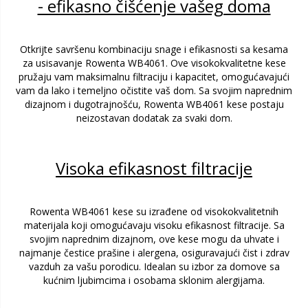
- efikasno čišćenje vašeg doma
Otkrijte savršenu kombinaciju snage i efikasnosti sa kesama
za usisavanje Rowenta WB4061. Ove visokokvalitetne kese
pružaju vam maksimalnu filtraciju i kapacitet, omogućavajući
vam da lako i temeljno očistite vaš dom. Sa svojim naprednim
dizajnom i dugotrajnošću, Rowenta WB4061 kese postaju
neizostavan dodatak za svaki dom.
Visoka efikasnost filtracije
Rowenta WB4061 kese su izrađene od visokokvalitetnih
materijala koji omogućavaju visoku efikasnost filtracije. Sa
svojim naprednim dizajnom, ove kese mogu da uhvate i
najmanje čestice prašine i alergena, osiguravajući čist i zdrav
vazduh za vašu porodicu. Idealan su izbor za domove sa
kućnim ljubimcima i osobama sklonim alergijama.