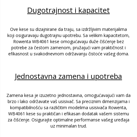
Dugotrajnost i kapacitet
Ove kese su dizajnirane da traju, sa izdržljivim materijalima
koji osiguravaju dugotrajnu upotrebu. Sa velikim kapacitetom,
Rowenta WB4061 kese omogućavaju duže čišćenje bez
potrebe za čestom zamenom, pružajući vam praktičnost i
efikasnost u svakodnevnom održavanju čistoće vašeg doma.
Jednostavna zamena i upotreba
Zamena kesa je izuzetno jednostavna, omogućavajući vam da
brzo i lako održavate vaš usisivač. Sa preciznim dimenzijama i
kompatibilnošću sa različitim modelima usisivača Rowenta,
WB4061 kese su praktičan i efikasan dodatak vašem sistemu
za čišćenje. Osigurajte optimalne performanse vašeg uređaja
uz minimalan trud.