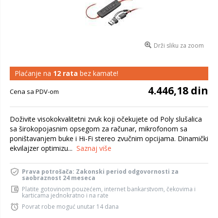
Drži sliku za zoom
Plaćanje na
12 rata
bez kamate!
4.446,18 din
Cena sa PDV-om
Doživite visokokvalitetni zvuk koji očekujete od Poly slušalica
sa širokopojasnim opsegom za računar, mikrofonom sa
poništavanjem buke i Hi-Fi stereo zvučnim opcijama. Dinamički
ekvilajzer optimizu...
Saznaj više
Prava potrošača: Zakonski period odgovornosti za
saobraznost 24 meseca
Platite gotovinom pouzećem, internet bankarstvom, čekovima i
karticama jednokratno i na rate
Povrat robe moguć unutar 14 dana