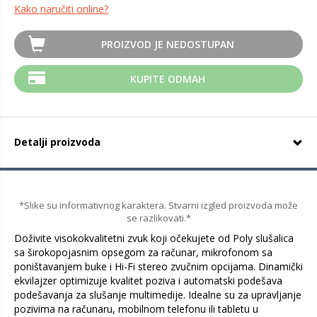
Kako naručiti online?
PROIZVOD JE NEDOSTUPAN
KUPITE ODMAH
Detalji proizvoda
*Slike su informativnog karaktera. Stvarni izgled proizvoda može
se razlikovati.*
Doživite visokokvalitetni zvuk koji očekujete od Poly slušalica
sa širokopojasnim opsegom za računar, mikrofonom sa
poništavanjem buke i Hi-Fi stereo zvučnim opcijama. Dinamički
ekvilajzer optimizuje kvalitet poziva i automatski podešava
podešavanja za slušanje multimedije. Idealne su za upravljanje
pozivima na računaru, mobilnom telefonu ili tabletu u