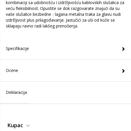
kombinaciji sa udobnošću i izdržljivošću kablovskih slušalica za
veću fleksibilnost. Opustite se dok razgovarate znajući da su
vaše slušalice bezbedne - lagana metalna traka za glavu nudi
izdržljivost plus prilagođavanje. Jastučići za uši od kože se
sklapaju ravno radi lakšeg prenošenja.
Specifikacije
Ocene
Deklaracija
Kupac