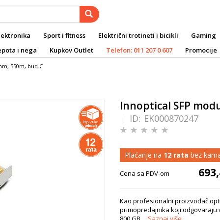
lektronika
Sport i fitness
Električni trotineti i bicikli
Gaming
epota i nega
Kupkov Outlet
Telefon: 011 207 0 607
Promocije
0nm, 550m, bud C
Innoptical SFP mod
ID:
EK000870247
Plaćanje na
12 rata
bez kama
693,
Cena sa PDV-om
Kao profesionalni proizvođač opti
primopredajnika koji odgovaraju
800 GB...
Saznaj više