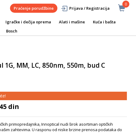
0
Praćenje porudžbine
Prijava / Registracija
Igračke i dečija oprema
Alati i mašine
Kuća i bašta
Bosch
ul 1G, MM, LC, 850nm, 550m, bud C
te!
45 din
čkih primopredajnika, Innoptical nudi širok asortiman optičkih
 vašim zahtevima. U rasponu od niske brzine prenosa podataka do