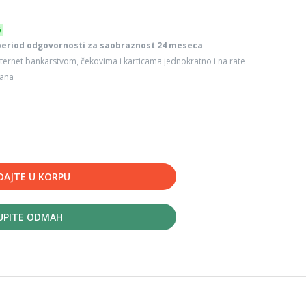
6
period odgovornosti za saobraznost 24 meseca
ternet bankarstvom, čekovima i karticama jednokratno i na rate
dana
DAJTE U KORPU
UPITE ODMAH