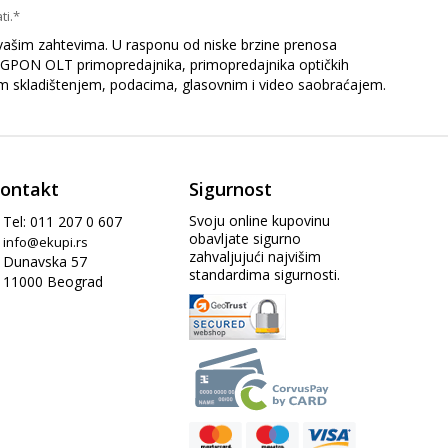
ti.*
u vašim zahtevima. U rasponu od niske brzine prenosa
 GPON OLT primopredajnika, primopredajnika optičkih
vim skladištenjem, podacima, glasovnim i video saobraćajem.
ontakt
Sigurnost
Svoju online kupovinu
Tel: 011 207 0 607
obavljate sigurno
info@ekupi.rs
zahvaljujući najvišim
Dunavska 57
standardima sigurnosti.
11000 Beograd