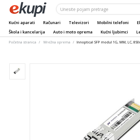
Kućni aparati
Računari
Televizori
Mobilni telefoni
E
Škola i kancelarija
Auto i moto oprema
Kućni ljubimci
L
Početna stranica
Mrežna oprema
Innoptical SFP modul 1G, MM, LC, 85