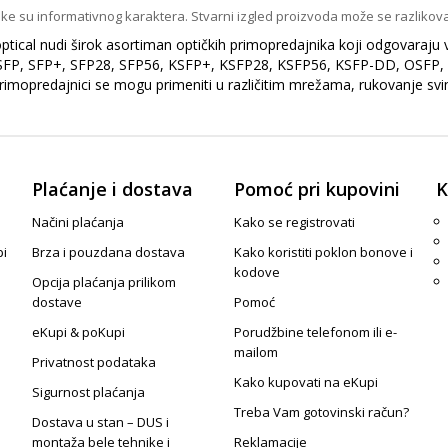
ike su informativnog karaktera. Stvarni izgled proizvoda može se razlikova
optical nudi širok asortiman optičkih primopredajnika koji odgovaraj
ve SFP, SFP+, SFP28, SFP56, KSFP+, KSFP28, KSFP56, KSFP-DD, OSFP,
 primopredajnici se mogu primeniti u različitim mrežama, rukovanje s
Plaćanje i dostava
Pomoć pri kupovini
K
Načini plaćanja
Kako se registrovati
pi
Brza i pouzdana dostava
Kako koristiti poklon bonove i
kodove
Opcija plaćanja prilikom
dostave
Pomoć
eKupi & poKupi
Porudžbine telefonom ili e-
mailom
Privatnost podataka
Kako kupovati na eKupi
Sigurnost plaćanja
Treba Vam gotovinski račun?
Dostava u stan – DUS i
montaža bele tehnike i
Reklamacije