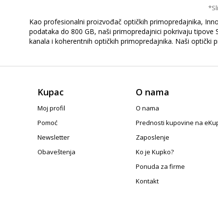
*Sl
Kao profesionalni proizvođač optičkih primopredajnika, Inn
podataka do 800 GB, naši primopredajnici pokrivaju tipo
kanala i koherentnih optičkih primopredajnika. Naši optički
Kupac
O nama
Moj profil
O nama
Pomoć
Prednosti kupovine na eKu
Newsletter
Zaposlenje
Obaveštenja
Ko je Kupko?
Ponuda za firme
Kontakt