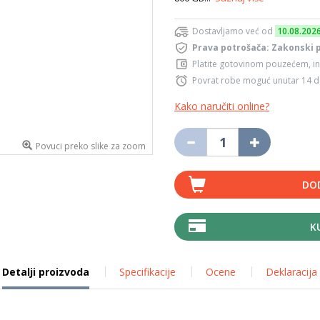
Dostavljamo već od
10.08.202
Prava potrošača: Zakonski 
Platite gotovinom pouzećem, in
Povrat robe moguć unutar 14 
Kako naručiti online?
Povuci preko slike za zoom
DO
K
Detalji proizvoda
Specifikacije
Ocene
Deklaracija