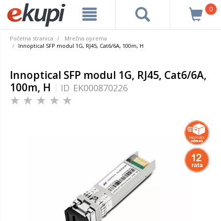
0
Početna stranica
Mrežna oprema
Innoptical SFP modul 1G, RJ45, Cat6/6A, 100m, H
Innoptical SFP modul 1G, RJ45, Cat6/6A,
100m, H
ID
EK000870226