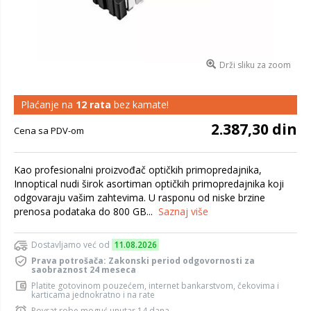
Drži sliku za zoom
Plaćanje na
12 rata
bez kamate!
2.387,30 din
Cena sa PDV-om
Kao profesionalni proizvođač optičkih primopredajnika,
Innoptical nudi širok asortiman optičkih primopredajnika koji
odgovaraju vašim zahtevima. U rasponu od niske brzine
prenosa podataka do 800 GB...
Saznaj više
Dostavljamo već od
11.08.2026
Prava potrošača: Zakonski period odgovornosti za
saobraznost 24 meseca
Platite gotovinom pouzećem, internet bankarstvom, čekovima i
karticama jednokratno i na rate
Povrat robe moguć unutar 14 dana