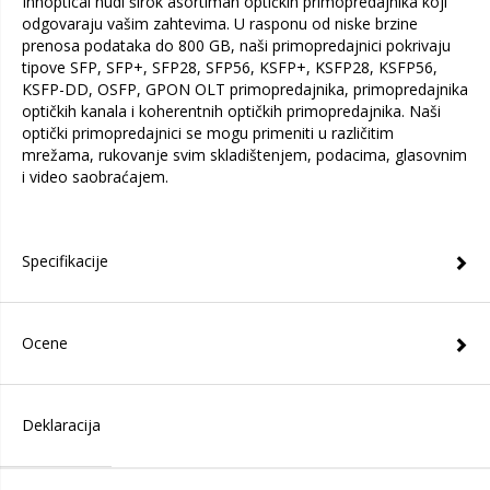
Innoptical nudi širok asortiman optičkih primopredajnika koji
odgovaraju vašim zahtevima. U rasponu od niske brzine
prenosa podataka do 800 GB, naši primopredajnici pokrivaju
tipove SFP, SFP+, SFP28, SFP56, KSFP+, KSFP28, KSFP56,
KSFP-DD, OSFP, GPON OLT primopredajnika, primopredajnika
optičkih kanala i koherentnih optičkih primopredajnika. Naši
optički primopredajnici se mogu primeniti u različitim
mrežama, rukovanje svim skladištenjem, podacima, glasovnim
i video saobraćajem.
Specifikacije
Ocene
Deklaracija