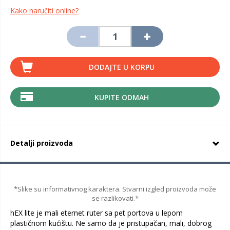
Kako naručiti online?
DODAJTE U KORPU
KUPITE ODMAH
Detalji proizvoda
*Slike su informativnog karaktera. Stvarni izgled proizvoda može
se razlikovati.*
hEX lite je mali eternet ruter sa pet portova u lepom
plastičnom kućištu. Ne samo da je pristupačan, mali, dobrog