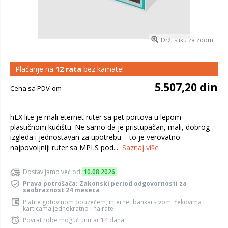
Drži sliku za zoom
Plaćanje na
12 rata
bez kamate!
5.507,20 din
Cena sa PDV-om
hEX lite je mali eternet ruter sa pet portova u lepom
plastičnom kućištu. Ne samo da je pristupačan, mali, dobrog
izgleda i jednostavan za upotrebu – to je verovatno
najpovoljniji ruter sa MPLS pod...
Saznaj više
Dostavljamo već od
10.08.2026
Prava potrošača: Zakonski period odgovornosti za
saobraznost 24 meseca
Platite gotovinom pouzećem, internet bankarstvom, čekovima i
karticama jednokratno i na rate
Povrat robe moguć unutar 14 dana