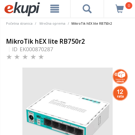
0
Početna stranica
Mrežna oprema
MikroTik hEX lite RB750r2
MikroTik hEX lite RB750r2
ID
EK000870287