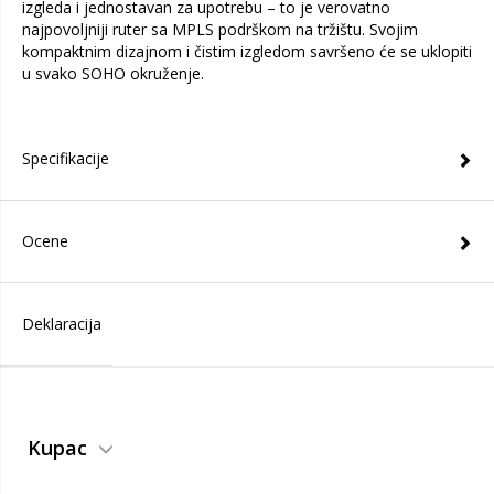
izgleda i jednostavan za upotrebu – to je verovatno
najpovoljniji ruter sa MPLS podrškom na tržištu. Svojim
kompaktnim dizajnom i čistim izgledom savršeno će se uklopiti
u svako SOHO okruženje.
Specifikacije
Ocene
Deklaracija
Kupac