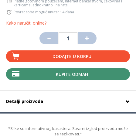
Platite gotovinom pouzećem, internet bankarstvom, čekovima i
karticama jednokratno i na rate
Povrat robe moguć unutar 14 dana
Kako naručiti online?
DODAJTE U KORPU
KUPITE ODMAH
Detalji proizvoda
*Slike su informativnog karaktera. Stvarni izgled proizvoda može
se razlikovati.*