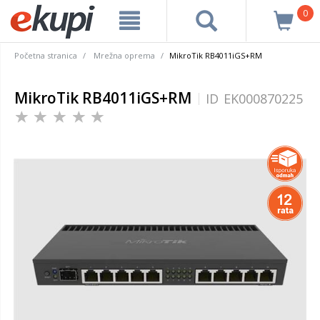
0
Početna stranica
Mrežna oprema
MikroTik RB4011iGS+RM
MikroTik RB4011iGS+RM
ID
EK000870225