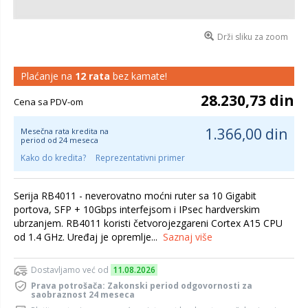
Drži sliku za zoom
Plaćanje na
12 rata
bez kamate!
28.230,73 din
Cena sa PDV-om
1.366,00 din
Mesečna rata kredita na
period od 24 meseca
Kako do kredita?
Reprezentativni primer
Serija RB4011 - neverovatno moćni ruter sa 10 Gigabit
portova, SFP + 10Gbps interfejsom i IPsec hardverskim
ubrzanjem. RB4011 koristi četvorojezgareni Cortex A15 CPU
od 1.4 GHz. Uređaj je opremlje...
Saznaj više
Dostavljamo već od
11.08.2026
Prava potrošača: Zakonski period odgovornosti za
saobraznost 24 meseca