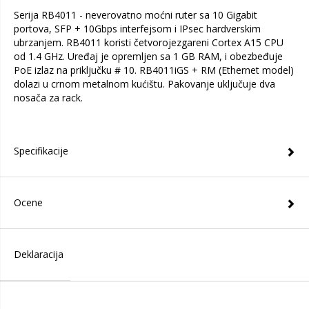
Serija RB4011 - neverovatno moćni ruter sa 10 Gigabit
portova, SFP + 10Gbps interfejsom i IPsec hardverskim
ubrzanjem. RB4011 koristi četvorojezgareni Cortex A15 CPU
od 1.4 GHz. Uređaj je opremljen sa 1 GB RAM, i obezbeđuje
PoE izlaz na priključku # 10. RB4011iGS + RM (Ethernet model)
dolazi u crnom metalnom kućištu. Pakovanje uključuje dva
nosača za rack.
Specifikacije
Ocene
Deklaracija