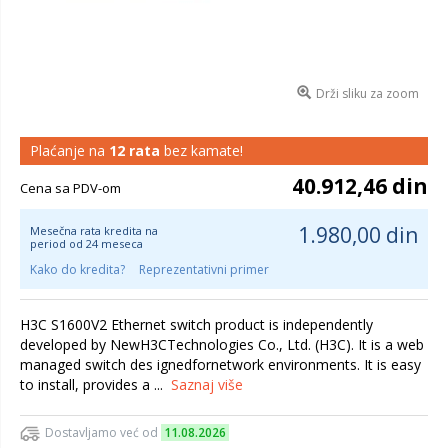
Drži sliku za zoom
Plaćanje na
12 rata
bez kamate!
40.912,46 din
Cena sa PDV-om
1.980,00 din
Mesečna rata kredita na
period od 24 meseca
Kako do kredita?
Reprezentativni primer
H3C S1600V2 Ethernet switch product is independently
developed by NewH3CTechnologies Co., Ltd. (H3C). It is a web
managed switch des ignedfornetwork environments. It is easy
to install, provides a ...
Saznaj više
Dostavljamo već od
11.08.2026