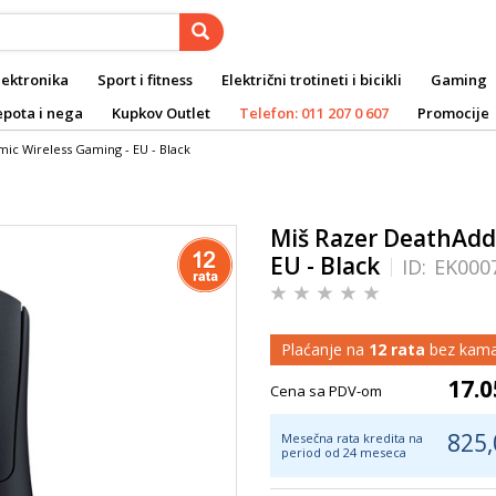
lektronika
Sport i fitness
Električni trotineti i bicikli
Gaming
epota i nega
Kupkov Outlet
Telefon: 011 207 0 607
Promocije
ic Wireless Gaming - EU - Black
Miš Razer DeathAdde
EU - Black
ID:
EK000
Plaćanje na
12 rata
bez kama
17.0
Cena sa PDV-om
825,
Mesečna rata kredita na
period od 24 meseca