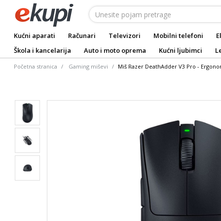
Kućni aparati
Računari
Televizori
Mobilni telefoni
E
Škola i kancelarija
Auto i moto oprema
Kućni ljubimci
L
Početna stranica
Gaming miševi
Miš Razer DeathAdder V3 Pro - Ergonom