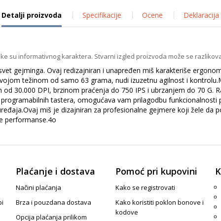
Detalji proizvoda
Specifikacije
Ocene
Deklaracija
ike su informativnog karaktera. Stvarni izgled proizvoda može se razlikova
vet gejminga. Ovaj redizajniran i unapređen miš karakteriše ergono
Sa svojom težinom od samo 63 grama, nudi izuzetnu agilnost i kontrol
m od 30.000 DPI, brzinom praćenja do 750 IPS i ubrzanjem do 70 G. R
Sa 5 programabilnih tastera, omogućava vam prilagodbu funkcionalnost
eđaja.Ovaj miš je dizajniran za profesionalne gejmere koji žele da 
ke performanse.4o
Plaćanje i dostava
Pomoć pri kupovini
K
Načini plaćanja
Kako se registrovati
pi
Brza i pouzdana dostava
Kako koristiti poklon bonove i
kodove
Opcija plaćanja prilikom