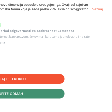
ovu dimenziju pobede u svet gejminga. Ovaj redizajniran i
omska forma koja je sada preko 25% lakša od svog pretho...
Saznaj
6
period odgovornosti za saobraznost 24 meseca
ternet bankarstvom, čekovima i karticama jednokratno i na rate
dana
DAJTE U KORPU
UPITE ODMAH