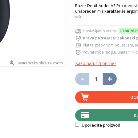
Razer DeathAdder V3 Pro donosi n
unapređen miš karakteriše ergon
više
Dostavljamo već od
13.08.202
Prava potrošača: Zakonski 
Platite gotovinom pouzećem, in
Povrat robe moguć unutar 14 
Povuci preko slike za zoom
Kako naručiti online?
DO
K
Uporedite proizvod