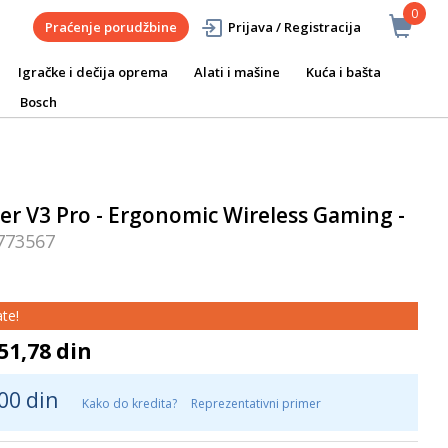
0
Praćenje porudžbine
Prijava / Registracija
Igračke i dečija oprema
Alati i mašine
Kuća i bašta
Bosch
r V3 Pro - Ergonomic Wireless Gaming -
773567
te!
51,78 din
00 din
Kako do kredita?
Reprezentativni primer