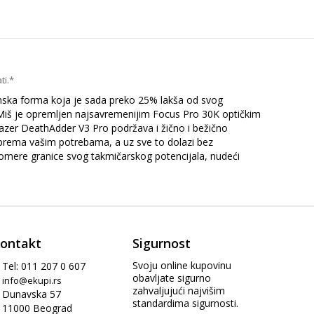
ti.*
mska forma koja je sada preko 25% lakša od svog
u.Miš je opremljen najsavremenijim Focus Pro 30K optičkim
azer DeathAdder V3 Pro podržava i žično i bežično
i prema vašim potrebama, a uz sve to dolazi bez
pomere granice svog takmičarskog potencijala, nudeći
ontakt
Sigurnost
Svoju online kupovinu
Tel: 011 207 0 607
obavljate sigurno
info@ekupi.rs
zahvaljujući najvišim
Dunavska 57
standardima sigurnosti.
11000 Beograd