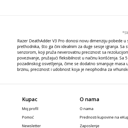
*Sl
Razer DeathAdder V3 Pro donosi novu dimenziju pobede u s
prethodnika, što ga čini idealnim za duge sesije igranja. 
senzorom, koji pruža neverovatnu preciznost sa rezolucijo
povezivanje, pružajući fleksibilnost u načinu korišćenja. 
pozadinskog osvetljenja, čime se dodatno smanjuje masa ur
brzinu, preciznost i udobnost koja je neophodna za vrhuns
Kupac
O nama
Moj profil
O nama
Pomoć
Prednosti kupovine na eKu
Newsletter
Zaposlenje