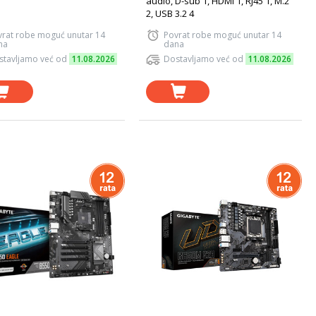
audio, D-sub 1, HDMI 1, RJ45 1, M.2
2, USB 3.2 4
vrat robe moguć unutar 14
Povrat robe moguć unutar 14
na
dana
stavljamo već od
11.08.2026
Dostavljamo već od
11.08.2026