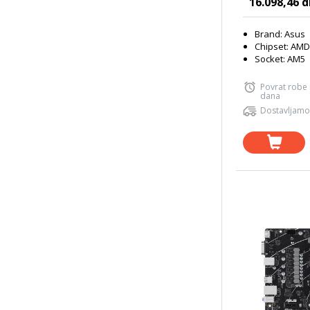
16.098,46 d
Brand: Asus
Chipset: AMD
Socket: AM5
Povrat robe
dana
Dostavljamo