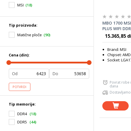
MSI
(18)
MBO 1700 MSI
Tip proizvoda:
PLUS WIFI DD
Matične ploče
(90)
15.365,85 d
Brand: MSI
Chipset: AMD
Cena (din):
Socket: LGA1
Od
Do
Povrat robe
dana
POTVRDI
Dostavljamo
Tip memorije:
DDR4
(18)
DDR5
(44)