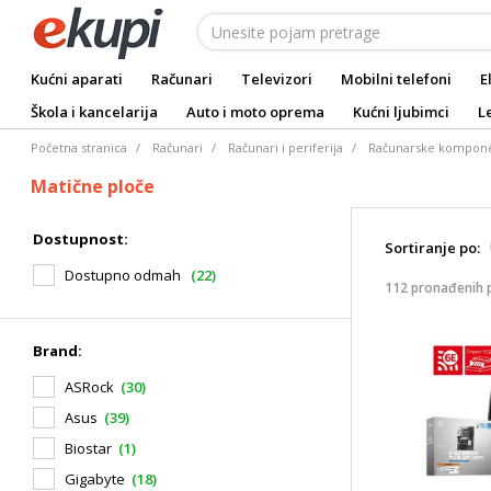
Kućni aparati
Računari
Televizori
Mobilni telefoni
E
Škola i kancelarija
Auto i moto oprema
Kućni ljubimci
L
Početna stranica
Računari
Računari i periferija
Računarske kompon
Matične ploče
Dostupnost:
Sortiranje po:
Dostupno odmah
(22)
112 pronađenih 
Brand:
ASRock
(30)
Asus
(39)
Biostar
(1)
Gigabyte
(18)