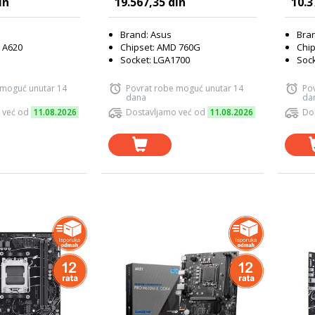
in
19.567,35 din
10.3
Brand: Asus
Bra
 A620
Chipset: AMD 760G
Chip
Socket: LGA1700
Sock
 moguć unutar 14
Povrat robe moguć unutar 14
Po
dana
da
 već od
11.08.2026
Dostavljamo već od
11.08.2026
Do