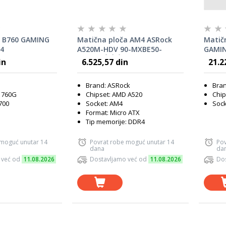
 B760 GAMING
Matična ploča AM4 ASRock
Matič
R4
A520M-HDV 90-MXBE50-
GAMIN
A0UAYZÂ Â Â
in
6.525,57 din
21.2
Brand: ASRock
Bran
 760G
Chipset: AMD A520
Chip
700
Socket: AM4
Sock
Format: Micro ATX
Tip memorije: DDR4
 moguć unutar 14
Povrat robe moguć unutar 14
Pov
dana
da
 već od
11.08.2026
Dostavljamo već od
11.08.2026
Dos