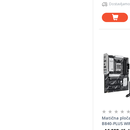
Dostavljamo
Matična ploč
B840-PLUS WIF