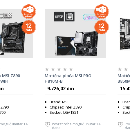
a MSI Z890
Matična ploča MSI PRO
Matič
WIFI
H810M-B
B850
in
9.726,02 din
15.4
Brand: MSI
Bra
l Z790
Chipset: Intel Z890
Chip
700
Socket: LGA1851
Soc
 moguć unutar 14
Povrat robe moguć unutar 14
Po
dana
da