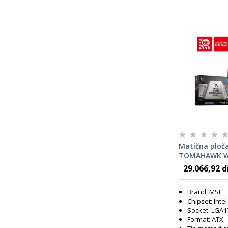
Matična ploč
TOMAHAWK WIF
LGA1700, ATX
29.066,92 d
Brand: MSI
Chipset: Inte
Socket: LGA1
Format: ATX