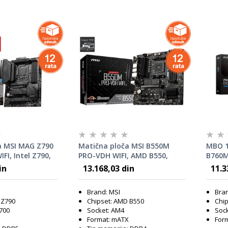
a MSI MAG Z790
Matična ploča MSI B550M
MBO 1
I, Intel Z790,
PRO-VDH WIFI, AMD B550,
B760M
AM4, mATX
in
13.168,03 din
11.3
Brand: MSI
Bran
l Z790
Chipset: AMD B550
Chip
700
Socket: AM4
Sock
Format: mATX
For