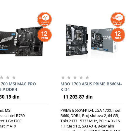
700 MSI MAG PRO
MBO 1700 ASUS PRIME B660M-
-P DDR4
K D4
30,19 din
11.203,87 din
d: MSI
PRIME B660M-K D4, LGA 1700, Intel
set: Intel B760
B660, DDR4, Broj slotova 2, 64 GB,
et: LGA1700
Takt 2133 - 5333 MHz, PCIe 4.0 x16
mat: mATX
1, PCIe x1 2, SATA3 4, 8-kanalni