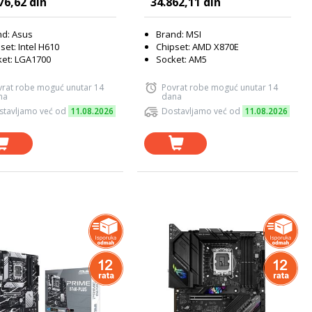
76,62 din
34.862,11 din
nd: Asus
Brand: MSI
set: Intel H610
Chipset: AMD X870E
et: LGA1700
Socket: AM5
vrat robe moguć unutar 14
Povrat robe moguć unutar 14
na
dana
stavljamo već od
11.08.2026
Dostavljamo već od
11.08.2026