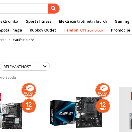
lektronika
Sport i fitness
Električni trotineti i bicikli
Gaming
epota i nega
Kupkov Outlet
Telefon: 011 207 0 607
Promocije
ente
Matične ploče
proizvoda