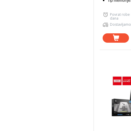
Tip memorije
Povrat robe
dana
Dostavljamo