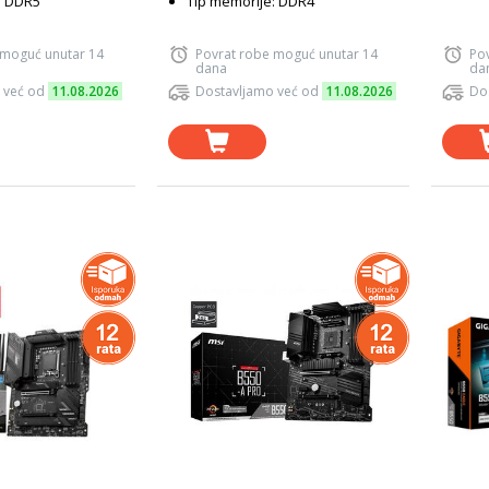
: DDR5
Tip memorije: DDR4
 moguć unutar 14
Povrat robe moguć unutar 14
Po
dana
da
 već od
11.08.2026
Dostavljamo već od
11.08.2026
Do