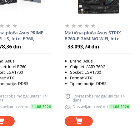
na ploča Asus PRIME
Matična ploča Asus STRIX
LUS, Intel B760,
B760-F GAMING WIFI, Intel
00, ATX
B760, LGA1700, ATX
78,36 din
33.093,74 din
nd: Asus
Brand: Asus
set: Intel B760
Chipset: AMD 760G
et: LGA1700
Socket: LGA1700
at: ATX
Format: ATX
memorije: DDR5
Tip memorije: DDR5
vrat robe moguć unutar 14
Povrat robe moguć unutar 14
na
dana
stavljamo već od
11.08.2026
Dostavljamo već od
11.08.2026