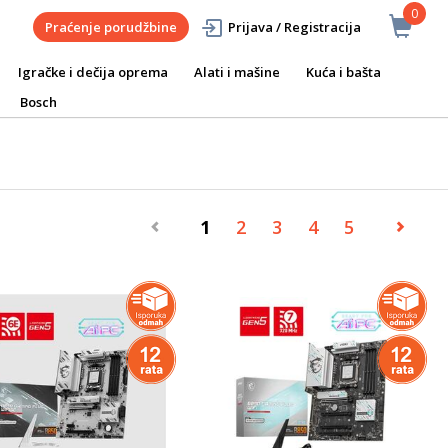
0
Praćenje porudžbine
Prijava / Registracija
Igračke i dečija oprema
Alati i mašine
Kuća i bašta
Bosch
1
2
3
4
5