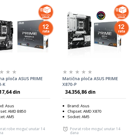
na ploča ASUS PRIME
Matična ploča ASUS PRIME
M-K
X870-P
17,64 din
34.356,86 din
nd: Asus
Brand: Asus
set: AMD B850
Chipset: AMD X870
ket: AM5
Socket: AM5
vrat robe moguć unutar 14
Povrat robe moguć unutar 14
na
dana