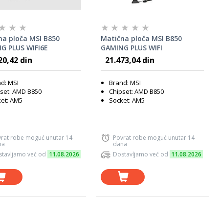
na ploča MSI B850
Matična ploča MSI B850
G PLUS WIFI6E
GAMING PLUS WIFI
20,42 din
21.473,04 din
d: MSI
Brand: MSI
set: AMD B850
Chipset: AMD B850
et: AM5
Socket: AM5
rat robe moguć unutar 14
Povrat robe moguć unutar 14
na
dana
tavljamo već od
11.08.2026
Dostavljamo već od
11.08.2026