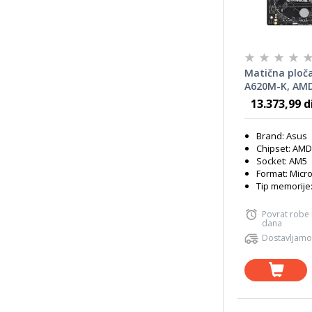
Matična ploč
A620M-K, AMD
mATX
13.373,99 d
Brand: Asus
Chipset: AMD
Socket: AM5
Format: Micr
Tip memorije
Povrat robe
dana
Dostavljamo