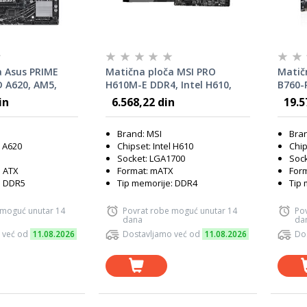
a Asus PRIME
Matična ploča MSI PRO
Matič
 A620, AM5,
H610M-E DDR4, Intel H610,
B760-P
LGA1700, mATX
LGA17
in
6.568,22 din
19.5
Brand: MSI
Bra
 A620
Chipset: Intel H610
Chip
Socket: LGA1700
Sock
o ATX
Format: mATX
Form
: DDR5
Tip memorije: DDR4
Tip 
 moguć unutar 14
Povrat robe moguć unutar 14
Po
dana
da
 već od
11.08.2026
Dostavljamo već od
11.08.2026
Do