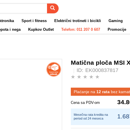
ktronika
Sport i fitness
Električni trotineti i bicikli
Gaming
pota i nega
Kupkov Outlet
Telefon: 011 207 0 607
Promocije
Matična ploča MSI
ID:
EK000837817
Plaćanje na
12 rata
bez kamat
34.8
Cena sa PDV-om
Mesečna rata kredita na
1.68
period od 24 meseca