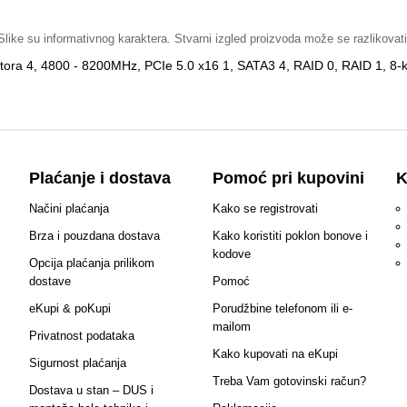
Slike su informativnog karaktera. Stvarni izgled proizvoda može se razlikovati
 4, 4800 - 8200MHz, PCIe 5.0 x16 1, SATA3 4, RAID 0, RAID 1, 8-ka
Plaćanje i dostava
Pomoć pri kupovini
K
Načini plaćanja
Kako se registrovati
Brza i pouzdana dostava
Kako koristiti poklon bonove i
kodove
Opcija plaćanja prilikom
dostave
Pomoć
eKupi & poKupi
Porudžbine telefonom ili e-
mailom
Privatnost podataka
Kako kupovati na eKupi
Sigurnost plaćanja
Treba Vam gotovinski račun?
Dostava u stan – DUS i