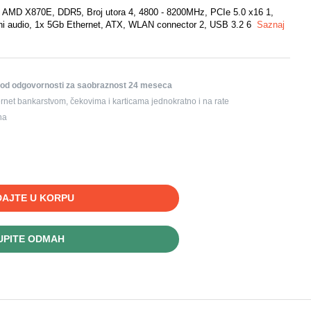
D X870E, DDR5, Broj utora 4, 4800 - 8200MHz, PCIe 5.0 x16 1,
ni audio, 1x 5Gb Ethernet, ATX, WLAN connector 2, USB 3.2 6
Saznaj
iod odgovornosti za saobraznost 24 meseca
rnet bankarstvom, čekovima i karticama jednokratno i na rate
na
AJTE U KORPU
UPITE ODMAH