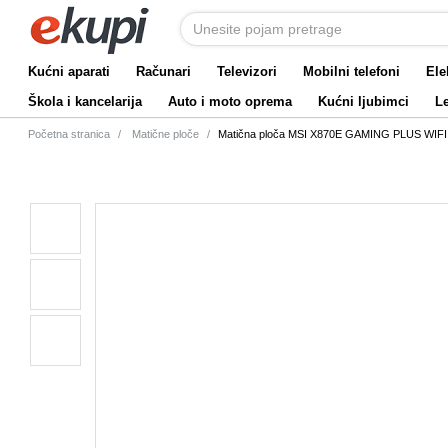
Kućni aparati
Računari
Televizori
Mobilni telefoni
Ele
Škola i kancelarija
Auto i moto oprema
Kućni ljubimci
Le
Početna stranica
Matične ploče
Matična ploča MSI X870E GAMING PLUS WIFI