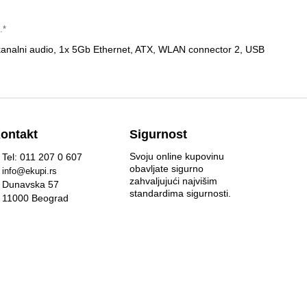
.*
nalni audio, 1x 5Gb Ethernet, ATX, WLAN connector 2, USB
ontakt
Sigurnost
Svoju online kupovinu
Tel: 011 207 0 607
obavljate sigurno
info@ekupi.rs
zahvaljujući najvišim
Dunavska 57
standardima sigurnosti.
11000 Beograd