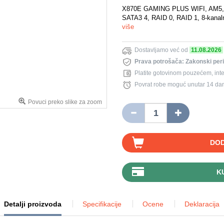
X870E GAMING PLUS WIFI, AM5, AM
SATA3 4, RAID 0, RAID 1, 8-kanal
više
Dostavljamo već od
11.08.2026
Prava potrošača: Zakonski per
Platite gotovinom pouzećem, inte
Povrat robe moguć unutar 14 da
Povuci preko slike za zoom
DOD
K
Detalji proizvoda
Specifikacije
Ocene
Deklaracija