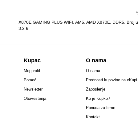
*
X870E GAMING PLUS WIFI, AM5, AMD X870E, DDR5, Broj utora
3.2 6
Kupac
O nama
Moj profil
O nama
Pomoć
Prednosti kupovine na eKupi
Newsletter
Zaposlenje
Obaveštenja
Ko je Kupko?
Ponuda za firme
Kontakt