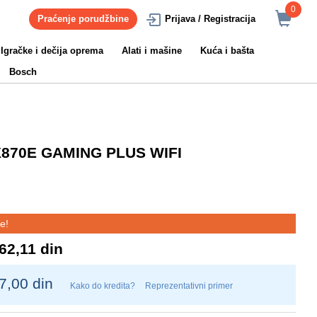
0
Praćenje porudžbine
Prijava / Registracija
Igračke i dečija oprema
Alati i mašine
Kuća i bašta
Bosch
 X870E GAMING PLUS WIFI
e!
62,11 din
7,00 din
Kako do kredita?
Reprezentativni primer