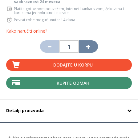
saobraznost 24 meseca
Platite gotovinom pouzećem, internet bankarstvom, čekovima i
karticama jednokratno i na rate
Povrat robe moguć unutar 14 dana
Kako naručiti online?
DODAJTE U KORPU
KUPITE ODMAH
Detalji proizvoda