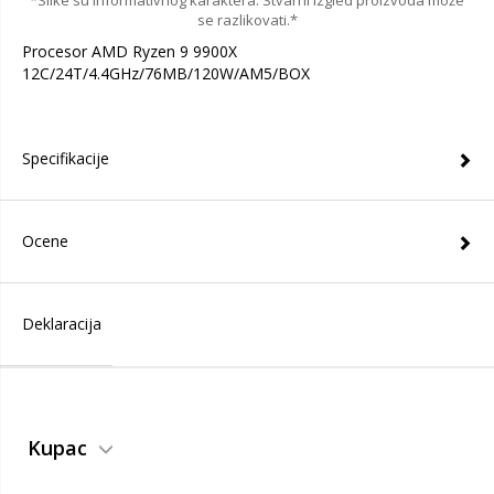
*Slike su informativnog karaktera. Stvarni izgled proizvoda može
se razlikovati.*
Procesor AMD Ryzen 9 9900X
12C/24T/4.4GHz/76MB/120W/AM5/BOX
Specifikacije
Ocene
Deklaracija
Kupac