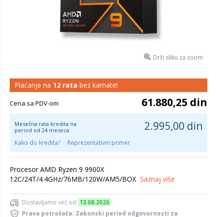
Drži sliku za zoom
Plaćanje na
12 rata
bez kamate!
61.880,25 din
Cena sa PDV-om
2.995,00 din
Mesečna rata kredita na
period od 24 meseca
Kako do kredita?
Reprezentativni primer
Procesor AMD Ryzen 9 9900X
12C/24T/4.4GHz/76MB/120W/AM5/BOX
Saznaj više
Dostavljamo već od
13.08.2026
Prava potrošača: Zakonski period odgovornosti za