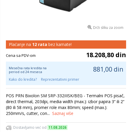
Drži sliku za zoom
Plaćanje na
12 rata
bez kamate!
18.208,80 din
Cena sa PDV-om
881,00 din
Mesečna rata kredita na
period od 24 meseca
Kako do kredita?
Reprezentativni primer
POS PRN Bixolon SM SRP-332IIISK/BEG - Termalni POS pisač,
direct thermal, 203dpi, media width (max.): izbor papira 3“ ili 2“
(80 ili 58 mm), promer role max 80mm; speed (max.):
250mm/s, cutter, con...
Saznaj više
Dostavljamo već od
11.08.2026