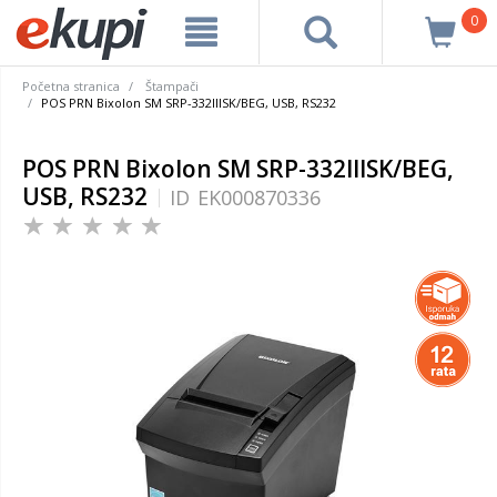
0
Početna stranica
Štampači
POS PRN Bixolon SM SRP-332IIISK/BEG, USB, RS232
POS PRN Bixolon SM SRP-332IIISK/BEG,
USB, RS232
ID
EK000870336