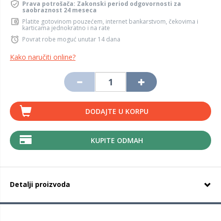
Prava potrošača: Zakonski period odgovornosti za
saobraznost 24 meseca
Platite gotovinom pouzećem, internet bankarstvom, čekovima i
karticama jednokratno i na rate
Povrat robe moguć unutar 14 dana
Kako naručiti online?
DODAJTE U KORPU
KUPITE ODMAH
Detalji proizvoda