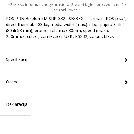
*Slike su informativnog karaktera. Stvarni izgled proizvoda može
se razlikovati.*
POS PRN Bixolon SM SRP-332IIISK/BEG - Termalni POS pisač,
direct thermal, 203dpi, media width (max.): izbor papira 3“ ili 2“
(80 ili 58 mm), promer role max 80mm; speed (max.):
250mm/s, cutter, connection: USB, RS232, colour: black
Specifikacije
Ocene
Deklaracija