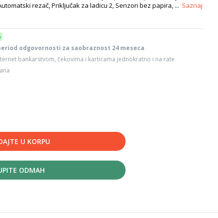
Automatski rezač, Priključak za ladicu 2, Senzori bez papira, ...
Saznaj
6
period odgovornosti za saobraznost 24 meseca
ternet bankarstvom, čekovima i karticama jednokratno i na rate
dana
DAJTE U KORPU
UPITE ODMAH