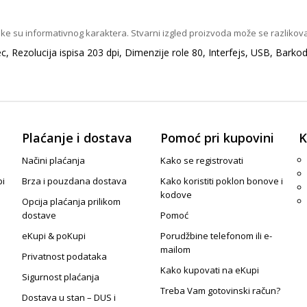
ike su informativnog karaktera. Stvarni izgled proizvoda može se razlikova
ezolucija ispisa 203 dpi, Dimenzije role 80, Interfejs, USB, Barkod 
Plaćanje i dostava
Pomoć pri kupovini
K
Načini plaćanja
Kako se registrovati
pi
Brza i pouzdana dostava
Kako koristiti poklon bonove i
kodove
Opcija plaćanja prilikom
dostave
Pomoć
eKupi & poKupi
Porudžbine telefonom ili e-
mailom
Privatnost podataka
Kako kupovati na eKupi
Sigurnost plaćanja
Treba Vam gotovinski račun?
Dostava u stan – DUS i