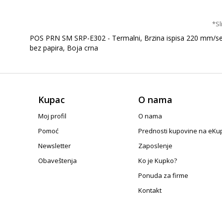
*Sl
POS PRN SM SRP-E302 - Termalni, Brzina ispisa 220 mm/sec, R
bez papira, Boja crna
Kupac
O nama
Moj profil
O nama
Pomoć
Prednosti kupovine na eKu
Newsletter
Zaposlenje
Obaveštenja
Ko je Kupko?
Ponuda za firme
Kontakt