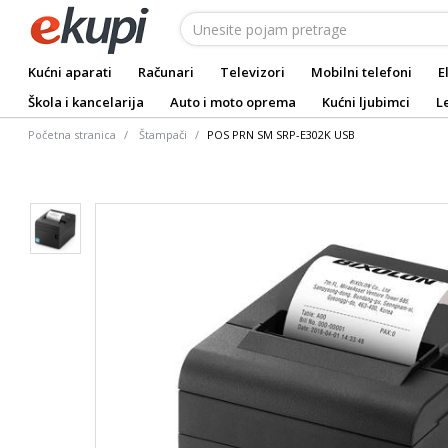
Kućni aparati
Računari
Televizori
Mobilni telefoni
E
Škola i kancelarija
Auto i moto oprema
Kućni ljubimci
L
Početna stranica
Štampači
POS PRN SM SRP-E302K USB