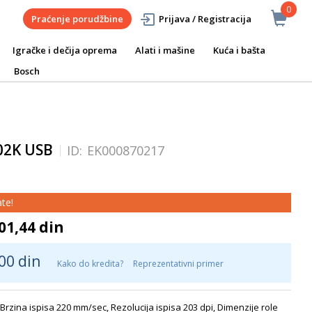
0
Praćenje porudžbine
Prijava / Registracija
Igračke i dečija oprema
Alati i mašine
Kuća i bašta
Bosch
02K USB
ID:
EK000870217
te!
01,44 din
00 din
Kako do kredita?
Reprezentativni primer
rzina ispisa 220 mm/sec, Rezolucija ispisa 203 dpi, Dimenzije role