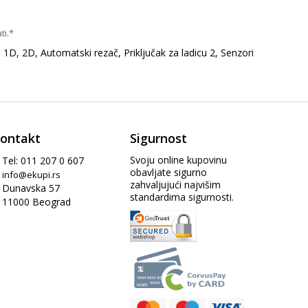
ti.*
1D, 2D, Automatski rezač, Priključak za ladicu 2, Senzori
ontakt
Sigurnost
Svoju online kupovinu
Tel: 011 207 0 607
obavljate sigurno
info@ekupi.rs
zahvaljujući najvišim
Dunavska 57
standardima sigurnosti.
11000 Beograd