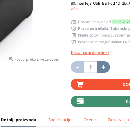
80, Interfejs, USB, Barkod 1D, 2D, 
više
Dostavljamo već od
11.08.202
Prava potrošača: Zakonski 
Platite gotovinom pouzećem, in
Povrat robe moguć unutar 14 
Kako naručiti online?
Povuci preko slike za zoom
DO
K
Detalji proizvoda
Specifikacije
Ocene
Deklaracija