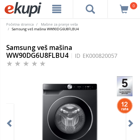
0
Početna stranica
Mašine za pranje veša
Samsung veš mašina WW90DG6U8FLBU4
Samsung veš mašina
WW90DG6U8FLBU4
ID
EK000820057