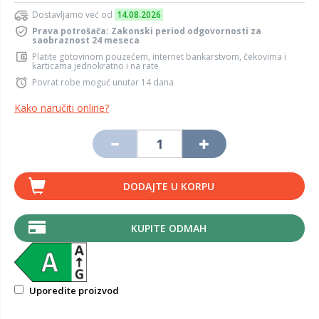
Dostavljamo već od
14.08.2026
Prava potrošača: Zakonski period odgovornosti za
saobraznost 24 meseca
Platite gotovinom pouzećem, internet bankarstvom, čekovima i
karticama jednokratno i na rate
Povrat robe moguć unutar 14 dana
Kako naručiti online?
DODAJTE U KORPU
KUPITE ODMAH
Uporedite proizvod