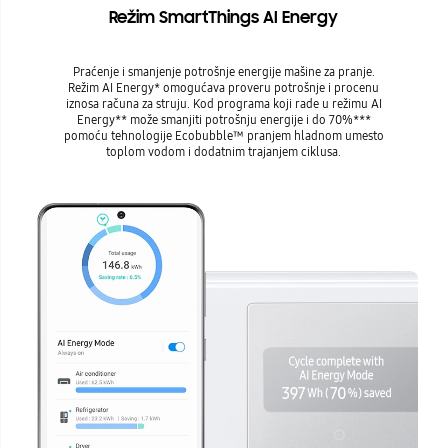
Režim SmartThings AI Energy
Praćenje i smanjenje potrošnje energije mašine za pranje.
Režim AI Energy* omogućava proveru potrošnje i procenu
iznosa računa za struju. Kod programa koji rade u režimu AI
Energy** može smanjiti potrošnju energije i do 70%***
pomoću tehnologije Ecobubble™ pranjem hladnom umesto
toplom vodom i dodatnim trajanjem ciklusa.