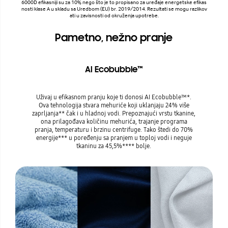
6000D efikasniji su za 10% nego što je to propisano za uređaje energetske efikas
nosti klase A u skladu sa Uredbom (EU) br. 2019/2014. Rezultati se mogu razlikov
ati u zavisnosti od okruženja upotrebe.
Pametno, nežno pranje
AI Ecobubble™
Uživaj u efikasnom pranju koje ti donosi AI Ecobubble™*.
Ova tehnologija stvara mehuriće koji uklanjaju 24% više
zaprljanja** čak i u hladnoj vodi. Prepoznajući vrstu tkanine,
ona prilagođava količinu mehurića, trajanje programa
pranja, temperaturu i brzinu centrifuge. Tako štedi do 70%
energije*** u poređenju sa pranjem u toploj vodi i neguje
tkaninu za 45,5%**** bolje.