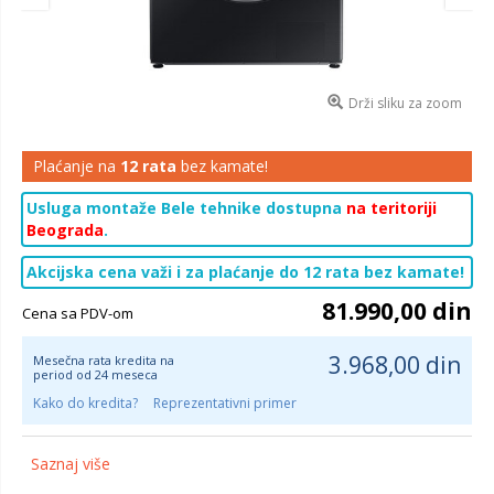
Drži sliku za zoom
Plaćanje na
12 rata
bez kamate!
Usluga montaže Bele tehnike dostupna
na teritoriji
Beograda
.
Akcijska cena važi i za plaćanje do 12 rata bez kamate!
81.990,00 din
Cena sa PDV-om
3.968,00 din
Mesečna rata kredita na
period od 24 meseca
Kako do kredita?
Reprezentativni primer
Saznaj više