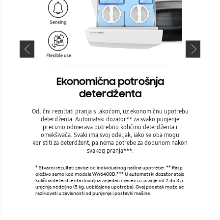
Ekonomična potrošnja
deterdženta
Pranje se
lako i e
Odlični rezultati pranja s lakoćom, uz ekonomičnu upotrebu
odgovaraju
deterdženta. Automatski dozator** za svako punjenje
inform
precizno odmerava potrebnu količinu deterdženta i
progra
omekšivača. Svaki ima svoj odeljak, iako se oba mogu
automat
koristiti za deterdžent, pa nema potrebe za dopunom nakon
svakog pranja***.
* Poruke o
* Stvarni rezultati zavise od individualnog načina upotrebe. ** Rasp
tnom telef
oloživo samo kod modela WW6400D.*** U automatski dozator staje
i-Fi veza 
količina deterdženta dovoljna za jedan mesec uz pranje od 2 do 3 p
upno je ka
unjenja nedeljno (5 kg, uobičajena upotreba). Ovaj podatak može se
ćnost uprav
razlikovati u zavisnosti od punjenja i postavki mašine.
zu.