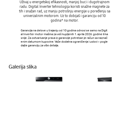
Uživaj u energetskoj efikasnosti, manjoj buci i dugotrajnom
radu. Digital Inverter tehnologija koristi snažne magnete za
tih i snažan rad, uz manju potrošnju energije u poređenju sa
univerzalnim motorom. Uz to dobijaš i garanciju od 10
godina* na motor.
Garancija na delove u trajanju od 10 godina odnosi se samo na Digit
al Inverter motor mašina za veš kupljenih 1. aprila 2026. godine ili ka
snije. Za ostvarivanje prava iz garancije potreban je račun sa naznač
enim datumom kupovine. Važe dodatna ograničenja i uslovi – pogle
dajte garanciju za više detalja.
Galerija slika