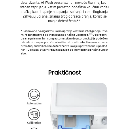
deterdženta. AI Wash oseća težinu i mekoću tkanine, kao i
Uključi
stepen zaprljanja. Zatim pametno podešava količinu vode i
samo
praška, kao i trajanje natapanja, ispiranja i centrifugiranja.
tehnolog
Zahvaljujući analiziranju tvog obrsaca pranja, koristi se
Ecobubb
manje deterdženta**.
vreme
* Zasnovano na algoritmu kojim upravlja veštačka inteligencija. Stva
rni rezultati zavise od individualnog načina upotrebe.** U poređenj
* Zasnovan
u sa regularnim Samsung automatskim dozatorom, koji je podešen
nim posta
tako da dozira preporučenu količinu deterdženta. Zasnovano na ne
prekidnoj analizi količine deterdženta koja je upotrebljena u posled
njih 10 ciklusa. Stvarni rezultati zavise od individualnog načina upotr
ebe.
Praktičnost