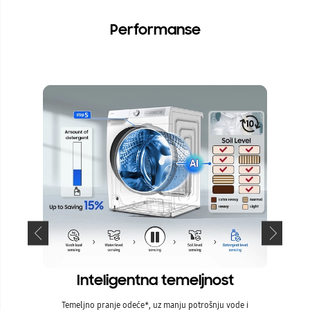
Performanse
Inteligentna temeljnost
Temeljno pranje odeće*, uz manju potrošnju vode i
Štedi tv