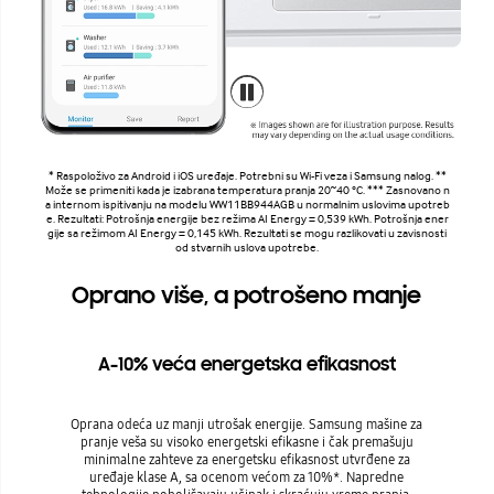
* Raspoloživo za Android i iOS uređaje. Potrebni su Wi-Fi veza i Samsung nalog. **
Može se primeniti kada je izabrana temperatura pranja 20~40 °C. *** Zasnovano n
a internom ispitivanju na modelu WW11BB944AGB u normalnim uslovima upotreb
e. Rezultati: Potrošnja energije bez režima AI Energy = 0,539 kWh. Potrošnja ener
gije sa režimom AI Energy = 0,145 kWh. Rezultati se mogu razlikovati u zavisnosti
od stvarnih uslova upotrebe.
Oprano više, a potrošeno manje
A-10% veća energetska efikasnost
Oprana odeća uz manji utrošak energije. Samsung mašine za
pranje veša su visoko energetski efikasne i čak premašuju
minimalne zahteve za energetsku efikasnost utvrđene za
uređaje klase A, sa ocenom većom za 10%*. Napredne