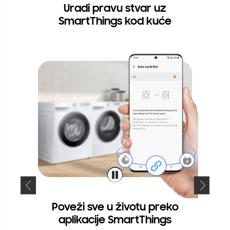
Uradi pravu stvar uz
SmartThings kod kuće
Poveži sve u životu preko
aplikacije SmartThings
U sv