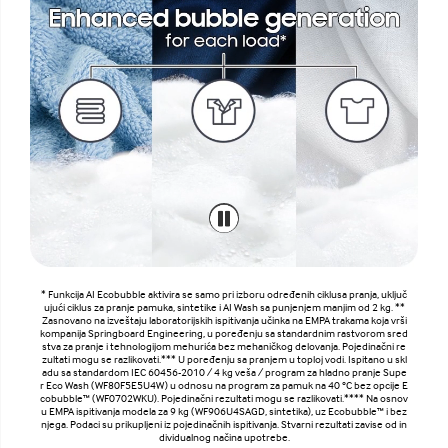
* Funkcija AI Ecobubble aktivira se samo pri izboru određenih ciklusa pranja, uključ
ujući ciklus za pranje pamuka, sintetike i AI Wash sa punjenjem manjim od 2 kg. **
Zasnovano na izveštaju laboratorijskih ispitivanja učinka na EMPA trakama koja vrši
kompanija Springboard Engineering, u poređenju sa standardnim rastvorom sred
stva za pranje i tehnologijom mehurića bez mehaničkog delovanja. Pojedinačni re
zultati mogu se razlikovati.*** U poređenju sa pranjem u toploj vodi. Ispitano u skl
adu sa standardom IEC 60456-2010 / 4 kg veša / program za hladno pranje Supe
r Eco Wash (WF80F5E5U4W) u odnosu na program za pamuk na 40 °C bez opcije E
cobubble™ (WF0702WKU). Pojedinačni rezultati mogu se razlikovati.**** Na osnov
u EMPA ispitivanja modela za 9 kg (WF906U4SAGD, sintetika), uz Ecobubble™ i bez
njega. Podaci su prikupljeni iz pojedinačnih ispitivanja. Stvarni rezultati zavise od in
dividualnog načina upotrebe.