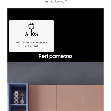
se razlikovati.*
A-10% veća energetska
efikasnost
Peri pametno