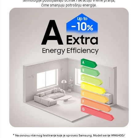
tehnologije poboljšavaju učinak i skraćuju vreme pranja,
čime smanjuju potrošnju energije.
* Na osnovu nternog testiranja koje je sproveo Samsung. Modeli serije WW6400/