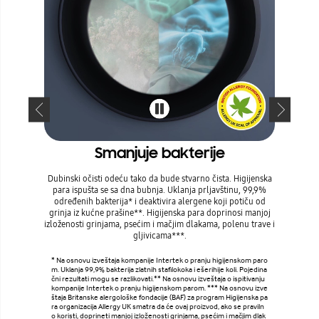
Smanjuje bakterije
Dubinski očisti odeću tako da bude stvarno čista. Higijenska
Održava
para ispušta se sa dna bubnja. Uklanja prljavštinu, 99,9%
svežom. Fu
određenih bakterija* i deaktivira alergene koji potiču od
99,9% odre
grinja iz kućne prašine**. Higijenska para doprinosi manjoj
pomoću nat
izloženosti grinjama, psećim i mačjim dlakama, polenu trave i
mlaza vode
gljivicama***.
sa gume na
* Na osnovu izveštaja kompanije Intertek o pranju higijenskom paro
m. Uklanja 99,9% bakterija zlatnih stafilokoka i ešerihije koli. Pojedina
* Eliminiš
čni rezultati mogu se razlikovati.** Na osnovu izveštaja o ispitivanju
osti mašine
kompanije Intertek o pranju higijenskom parom. *** Na osnovu izve
Drum Clean
štaja Britanske alergološke fondacije (BAF) za program Higijenska pa
ek. ** Oba
ra organizacija Allergy UK smatra da će ovaj proizvod, ako se praviln
40 ciklusa 
o koristi, doprineti manjoj izloženosti grinjama, psećim i mačjim dlak