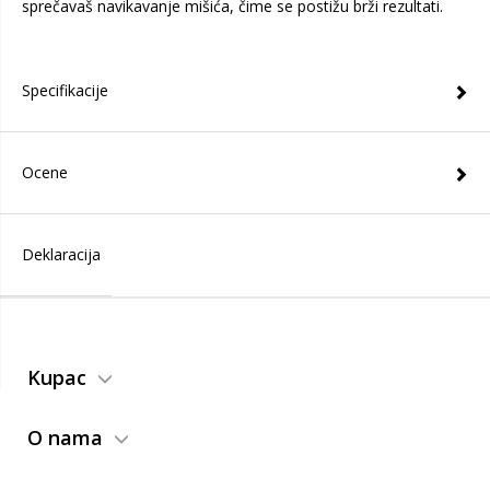
sprečavaš navikavanje mišića, čime se postižu brži rezultati.
Specifikacije
Ocene
Deklaracija
Kupac
O nama