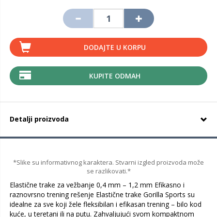
DODAJTE U KORPU
KUPITE ODMAH
Detalji proizvoda
*Slike su informativnog karaktera. Stvarni izgled proizvoda može
se razlikovati.*
Elastične trake za vežbanje 0,4 mm – 1,2 mm Efikasno i
raznovrsno trening rešenje Elastične trake Gorilla Sports su
idealne za sve koji žele fleksibilan i efikasan trening – bilo kod
kuće, u teretani ili na putu. Zahvaljujući svom kompaktnom