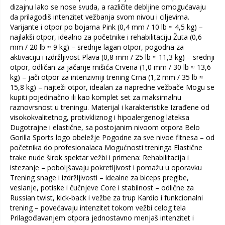
dizajnu lako se nose svuda, a različite debljine omogućavaju
da prilagodiš intenzitet vežbanja svom nivou i ciljevima.
Varijante i otpor po bojama Pink (0,4 mm / 10 lb ≈ 4,5 kg) –
najlakši otpor, idealno za početnike i rehabilitaciju Žuta (0,6
mm / 20 lb ≈ 9 kg) – srednje lagan otpor, pogodna za
aktivaciju i izdržljivost Plava (0,8 mm / 25 lb ≈ 11,3 kg) – srednji
otpor, odličan za jačanje mišića Crvena (1,0 mm / 30 lb ≈ 13,6
kg) – jači otpor za intenzivniji trening Crna (1,2 mm / 35 lb ≈
15,8 kg) – najteži otpor, idealan za napredne vežbače Mogu se
kupiti pojedinačno ili kao komplet set za maksimalnu
raznovrsnost u treningu. Materijal i karakteristike Izrađene od
visokokvalitetnog, protivkliznog i hipoalergenog lateksa
Dugotrajne i elastične, sa postojanim nivoom otpora Belo
Gorilla Sports logo obeležje Pogodne za sve nivoe fitnesa – od
početnika do profesionalaca Mogućnosti treninga Elastične
trake nude širok spektar vežbi i primena: Rehabilitacija i
istezanje – poboljšavaju pokretljivost i pomažu u oporavku
Trening snage i izdržljivosti – idealne za biceps pregibe,
veslanje, potiske i čučnjeve Core i stabilnost – odlične za
Russian twist, kick-back i vežbe za trup Kardio i funkcionalni
trening – povećavaju intenzitet tokom vežbi celog tela
Prilagođavanjem otpora jednostavno menjaš intenzitet i