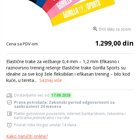
Drži sliku za zoom
1.299,00 din
Cena sa PDV-om
Elastične trake za vežbanje 0,4 mm – 1,2 mm Efikasno i
raznovrsno trening rešenje Elastične trake Gorilla Sports su
idealne za sve koji žele fleksibilan i efikasan trening – bilo kod
kuće, u tereta...
Saznaj više
Dostavljamo već od
17.08.2026
Prava potrošača: Zakonski period odgovornosti za
saobraznost 24 meseca
Platite gotovinom pouzećem, internet bankarstvom, čekovima i
karticama jednokratno i na rate
Povrat robe moguć unutar 14 dana
Kako naručiti online?