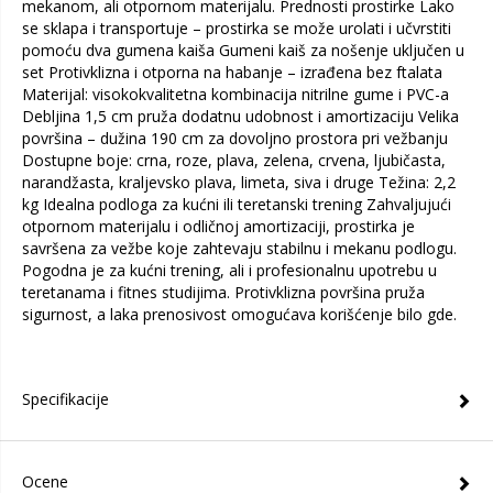
mekanom, ali otpornom materijalu. Prednosti prostirke Lako
se sklapa i transportuje – prostirka se može urolati i učvrstiti
pomoću dva gumena kaiša Gumeni kaiš za nošenje uključen u
set Protivklizna i otporna na habanje – izrađena bez ftalata
Materijal: visokokvalitetna kombinacija nitrilne gume i PVC-a
Debljina 1,5 cm pruža dodatnu udobnost i amortizaciju Velika
površina – dužina 190 cm za dovoljno prostora pri vežbanju
Dostupne boje: crna, roze, plava, zelena, crvena, ljubičasta,
narandžasta, kraljevsko plava, limeta, siva i druge Težina: 2,2
kg Idealna podloga za kućni ili teretanski trening Zahvaljujući
otpornom materijalu i odličnoj amortizaciji, prostirka je
savršena za vežbe koje zahtevaju stabilnu i mekanu podlogu.
Pogodna je za kućni trening, ali i profesionalnu upotrebu u
teretanama i fitnes studijima. Protivklizna površina pruža
sigurnost, a laka prenosivost omogućava korišćenje bilo gde.
Specifikacije
Ocene