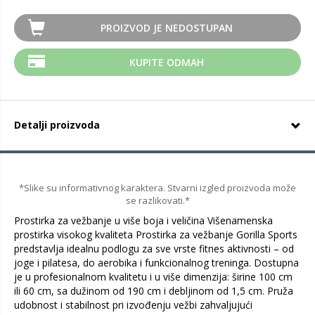
PROIZVOD JE NEDOSTUPAN
KUPITE ODMAH
Detalji proizvoda
*Slike su informativnog karaktera. Stvarni izgled proizvoda može
se razlikovati.*
Prostirka za vežbanje u više boja i veličina Višenamenska
prostirka visokog kvaliteta Prostirka za vežbanje Gorilla Sports
predstavlja idealnu podlogu za sve vrste fitnes aktivnosti – od
joge i pilatesa, do aerobika i funkcionalnog treninga. Dostupna
je u profesionalnom kvalitetu i u više dimenzija: širine 100 cm
ili 60 cm, sa dužinom od 190 cm i debljinom od 1,5 cm. Pruža
udobnost i stabilnost pri izvođenju vežbi zahvaljujući