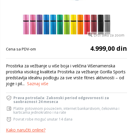
Drži sliku za zoom
4.999,00 din
Cena sa PDV-om
Prostirka za vežbanje u više boja i veličina Višenamenska
prostirka visokog kvaliteta Prostirka za vežbanje Gorilla Sports
predstavlja idealnu podlogu za sve vrste fitnes aktivnosti – od
joge i pil...
Saznaj više
Prava potrošača: Zakonski period odgovornosti za
saobraznost 24 meseca
Platite gotovinom pouzećem, internet bankarstvom, čekovima i
karticama jednokratno i na rate
Povrat robe moguć unutar 14 dana
Kako naručiti online?