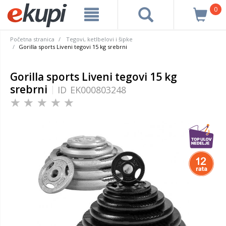
0
Početna stranica
Tegovi, ketlbelovi i šipke
Gorilla sports Liveni tegovi 15 kg srebrni
Gorilla sports Liveni tegovi 15 kg
srebrni
ID
EK000803248