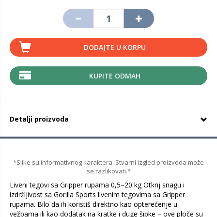
DODAJTE U KORPU
KUPITE ODMAH
Detalji proizvoda
*Slike su informativnog karaktera. Stvarni izgled proizvoda može
se razlikovati.*
Liveni tegovi sa Gripper rupama 0,5–20 kg Otkrij snagu i
izdržljivost sa Gorilla Sports livenim tegovima sa Gripper
rupama. Bilo da ih koristiš direktno kao opterećenje u
vežbama ili kao dodatak na kratke i duge šipke – ove ploče su