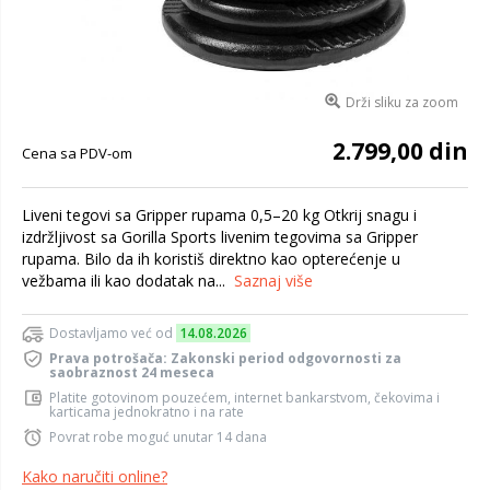
Drži sliku za zoom
2.799,00 din
Cena sa PDV-om
Liveni tegovi sa Gripper rupama 0,5–20 kg Otkrij snagu i
izdržljivost sa Gorilla Sports livenim tegovima sa Gripper
rupama. Bilo da ih koristiš direktno kao opterećenje u
vežbama ili kao dodatak na...
Saznaj više
Dostavljamo već od
14.08.2026
Prava potrošača: Zakonski period odgovornosti za
saobraznost 24 meseca
Platite gotovinom pouzećem, internet bankarstvom, čekovima i
karticama jednokratno i na rate
Povrat robe moguć unutar 14 dana
Kako naručiti online?