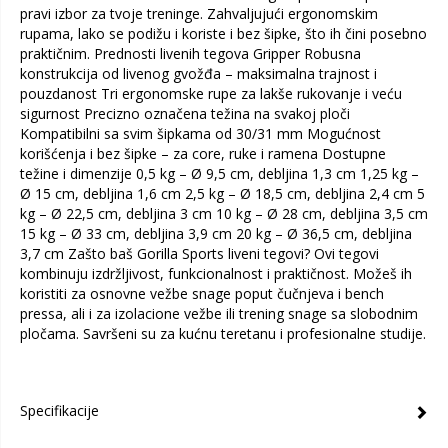
pravi izbor za tvoje treninge. Zahvaljujući ergonomskim
rupama, lako se podižu i koriste i bez šipke, što ih čini posebno
praktičnim. Prednosti livenih tegova Gripper Robusna
konstrukcija od livenog gvožđa – maksimalna trajnost i
pouzdanost Tri ergonomske rupe za lakše rukovanje i veću
sigurnost Precizno označena težina na svakoj ploči
Kompatibilni sa svim šipkama od 30/31 mm Mogućnost
korišćenja i bez šipke – za core, ruke i ramena Dostupne
težine i dimenzije 0,5 kg – Ø 9,5 cm, debljina 1,3 cm 1,25 kg –
Ø 15 cm, debljina 1,6 cm 2,5 kg – Ø 18,5 cm, debljina 2,4 cm 5
kg – Ø 22,5 cm, debljina 3 cm 10 kg – Ø 28 cm, debljina 3,5 cm
15 kg – Ø 33 cm, debljina 3,9 cm 20 kg – Ø 36,5 cm, debljina
3,7 cm Zašto baš Gorilla Sports liveni tegovi? Ovi tegovi
kombinuju izdržljivost, funkcionalnost i praktičnost. Možeš ih
koristiti za osnovne vežbe snage poput čučnjeva i bench
pressa, ali i za izolacione vežbe ili trening snage sa slobodnim
pločama. Savršeni su za kućnu teretanu i profesionalne studije.
Specifikacije