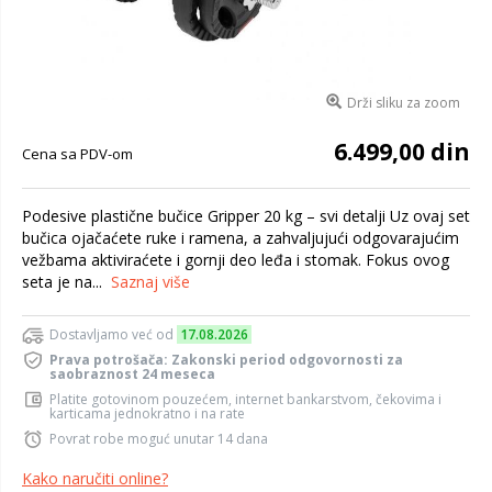
Drži sliku za zoom
6.499,00 din
Cena sa PDV-om
Podesive plastične bučice Gripper 20 kg – svi detalji Uz ovaj set
bučica ojačaćete ruke i ramena, a zahvaljujući odgovarajućim
vežbama aktiviraćete i gornji deo leđa i stomak. Fokus ovog
seta je na...
Saznaj više
Dostavljamo već od
17.08.2026
Prava potrošača: Zakonski period odgovornosti za
saobraznost 24 meseca
Platite gotovinom pouzećem, internet bankarstvom, čekovima i
karticama jednokratno i na rate
Povrat robe moguć unutar 14 dana
Kako naručiti online?