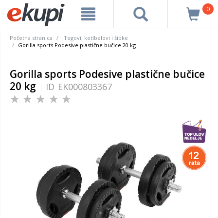
0
Početna stranica
Tegovi, ketlbelovi i šipke
Gorilla sports Podesive plastične bučice 20 kg
Gorilla sports Podesive plastične bučice
20 kg
ID
EK000803367