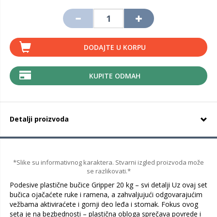
DODAJTE U KORPU
KUPITE ODMAH
Detalji proizvoda
*Slike su informativnog karaktera. Stvarni izgled proizvoda može
se razlikovati.*
Podesive plastične bučice Gripper 20 kg – svi detalji Uz ovaj set
bučica ojačaćete ruke i ramena, a zahvaljujući odgovarajućim
vežbama aktiviraćete i gornji deo leđa i stomak. Fokus ovog
seta je na bezbednosti – plastična obloga sprečava povrede i