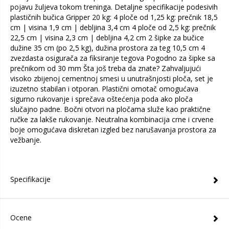
pojavu žuljeva tokom treninga. Detaljne specifikacije podesivih
plastičnih bučica Gripper 20 kg: 4 ploče od 1,25 kg: prečnik 18,5
cm | visina 1,9 cm | debljina 3,4 cm 4 ploče od 2,5 kg: prečnik
22,5 cm | visina 2,3 cm | debljina 4,2 cm 2 šipke za bučice
dužine 35 cm (po 2,5 kg), dužina prostora za teg 10,5 cm 4
zvezdasta osigurača za fiksiranje tegova Pogodno za šipke sa
prečnikom od 30 mm Šta još treba da znate? Zahvaljujući
visoko zbijenoj cementnoj smesi u unutrašnjosti ploča, set je
izuzetno stabilan i otporan. Plastični omotač omogućava
sigurno rukovanje i sprečava oštećenja poda ako ploča
slučajno padne. Bočni otvori na pločama služe kao praktične
ručke za lakše rukovanje. Neutralna kombinacija crne i crvene
boje omogućava diskretan izgled bez narušavanja prostora za
vežbanje.
Specifikacije
Ocene