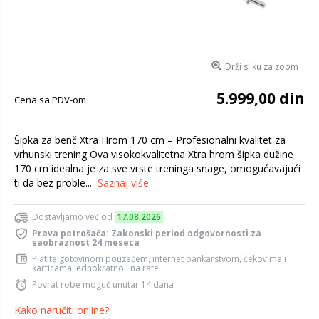
Drži sliku za zoom
5.999,00 din
Cena sa PDV-om
Šipka za benč Xtra Hrom 170 cm – Profesionalni kvalitet za
vrhunski trening Ova visokokvalitetna Xtra hrom šipka dužine
170 cm idealna je za sve vrste treninga snage, omogućavajući
ti da bez proble...
Saznaj više
Dostavljamo već od
17.08.2026
Prava potrošača: Zakonski period odgovornosti za
saobraznost 24 meseca
Platite gotovinom pouzećem, internet bankarstvom, čekovima i
karticama jednokratno i na rate
Povrat robe moguć unutar 14 dana
Kako naručiti online?