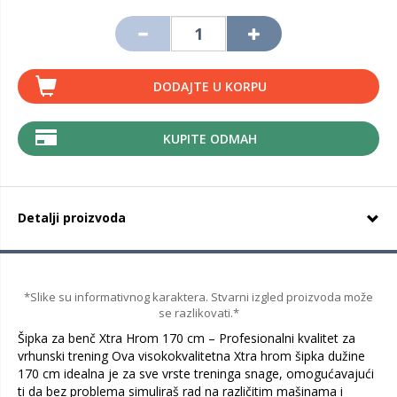
DODAJTE U KORPU
KUPITE ODMAH
Detalji proizvoda
*Slike su informativnog karaktera. Stvarni izgled proizvoda može
se razlikovati.*
Šipka za benč Xtra Hrom 170 cm – Profesionalni kvalitet za
vrhunski trening Ova visokokvalitetna Xtra hrom šipka dužine
170 cm idealna je za sve vrste treninga snage, omogućavajući
ti da bez problema simuliraš rad na različitim mašinama i