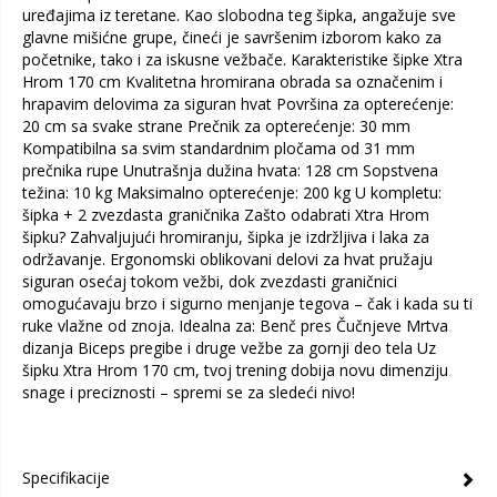
uređajima iz teretane. Kao slobodna teg šipka, angažuje sve
glavne mišićne grupe, čineći je savršenim izborom kako za
početnike, tako i za iskusne vežbače. Karakteristike šipke Xtra
Hrom 170 cm Kvalitetna hromirana obrada sa označenim i
hrapavim delovima za siguran hvat Površina za opterećenje:
20 cm sa svake strane Prečnik za opterećenje: 30 mm
Kompatibilna sa svim standardnim pločama od 31 mm
prečnika rupe Unutrašnja dužina hvata: 128 cm Sopstvena
težina: 10 kg Maksimalno opterećenje: 200 kg U kompletu:
šipka + 2 zvezdasta graničnika Zašto odabrati Xtra Hrom
šipku? Zahvaljujući hromiranju, šipka je izdržljiva i laka za
održavanje. Ergonomski oblikovani delovi za hvat pružaju
siguran osećaj tokom vežbi, dok zvezdasti graničnici
omogućavaju brzo i sigurno menjanje tegova – čak i kada su ti
ruke vlažne od znoja. Idealna za: Benč pres Čučnjeve Mrtva
dizanja Biceps pregibe i druge vežbe za gornji deo tela Uz
šipku Xtra Hrom 170 cm, tvoj trening dobija novu dimenziju
snage i preciznosti – spremi se za sledeći nivo!
Specifikacije