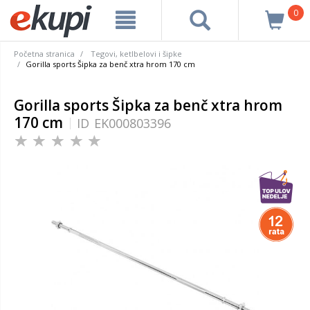
0
Početna stranica
Tegovi, ketlbelovi i šipke
Gorilla sports Šipka za benč xtra hrom 170 cm
Gorilla sports Šipka za benč xtra hrom
170 cm
ID
EK000803396