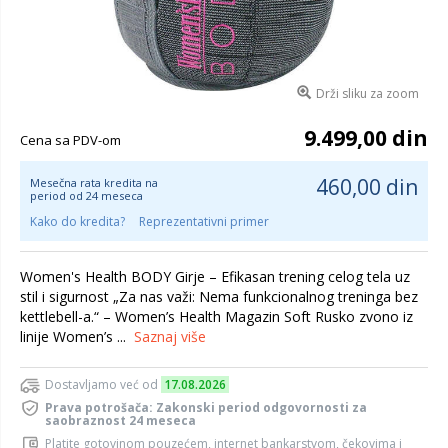
Drži sliku za zoom
9.499,00 din
Cena sa PDV-om
460,00 din
Mesečna rata kredita na
period od 24 meseca
Kako do kredita?
Reprezentativni primer
Women's Health BODY Girje – Efikasan trening celog tela uz
stil i sigurnost „Za nas važi: Nema funkcionalnog treninga bez
kettlebell-a.“ – Women’s Health Magazin Soft Rusko zvono iz
linije Women’s ...
Saznaj više
Dostavljamo već od
17.08.2026
Prava potrošača: Zakonski period odgovornosti za
saobraznost 24 meseca
Platite gotovinom pouzećem, internet bankarstvom, čekovima i