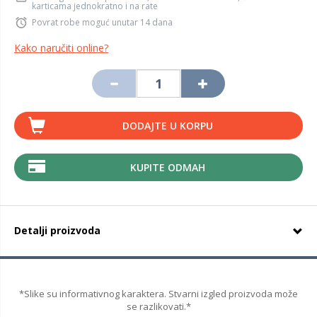
karticama jednokratno i na rate
Povrat robe moguć unutar 14 dana
Kako naručiti online?
DODAJTE U KORPU
KUPITE ODMAH
Detalji proizvoda
*Slike su informativnog karaktera. Stvarni izgled proizvoda može
se razlikovati.*