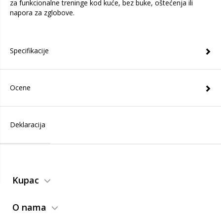
za funkcionalne treninge kod kuće, bez buke, oštećenja ili
napora za zglobove.
Specifikacije
Ocene
Deklaracija
Kupac
O nama