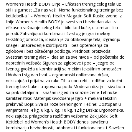
Women's Health BODY Girje – Efikasan trening celog tela uz
stil i sigurnost „Za nas važi: Nema funkcionalnog treninga bez
kettlebell-a.“ – Women’s Health Magazin Soft Rusko zvono iz
linije Women’s Health BODY je svestran i bezbedan alat za
efikasno vežbanje celog tela – bilo kod kuće, u teretani ili u
prirodi. Zahvaljujući kombinaciji čvrstog jezgra i mekog
tekstilnog omotača, idealan je za oblikovanje tela, izgradnju
snage i unapređenje izdržljivosti – bez opterećenja za
zglobove i bez oštećenja podloge. Prednosti proizvoda:
Svestrani trening alat – idealan za sve nivoe – od početnika do
naprednih vežbača Siguran za zglobove i pod – jezgro od
livenog gvožđa u kombinaciji sa mekim tekstilnim omotačem
Udoban i siguran hvat – ergonomski oblikovana drška,
neklizajuća i prijatna za ruke Tih u upotrebi – odličan za kućni
trening bez buke i tragova na podu Moderan dizajn – siva boja
sa pink detaljima – snažan izgled za snažne žene Tehničke
karakteristike: Materijal: Gvozdeni jezgro + mekani tekstilni
prekrivač Boja: Siva sa roze brendingom Težine: Dostupan u
varijantama: 4 kg, 6 kg, 8 kg, 10 kg, 12 kg Drška: Ergonomska,
neklizajuća, prilagođena različitim vežbama Zaključak: Soft
Kettlebell od Women's Health BODY donosi savršenu
kombinaciju bezbednosti, udobnosti i funkcionalnosti. Savršen