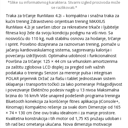
*Slike su informativnog karaktera. Stvarni izgled proizvoda može
se razlikovati.*
Traka za trčanje RunMaxx 4.2i – kompaktna i snažna traka za
kućni trening Zdravstveno orijentisan trening MAXXUS
RunMaxx 4.2i je savršen izbor za rekreativne trkače i ljubitelje
fitnesa koji žele da svoju kondiciju podignu na viši nivo. Sa
nosivošću do 110 kg, nudi stabilnu osnovu za hodanje, trčanje
i sprint. Posebno dizajnirana za raznovrsan trening, pomaže u
jačanju kardiovaskularnog sistema, sagorevanju kalorija i
povećanju izdržljivosti. Optimalna udobnost i funkcionalnost
Površina za trčanje: 125 × 44 cm sa vrhunskim amortizerima
za zaštitu zglobova LCD displej za pregled svih važnih
podataka o treningu Senzori za merenje pulsa i integrisan
POLAR prijemnik Držač za flašu i tablet Jednostavan sistem
sklapanja i transportni točkići za lako pomeranje Prilagodljivost
i povezivanje Električno podesiv nagib u 13 nivoa Maksimalna
brzina do 16 km/h Više unapred podešenih programa treninga
Bluetooth konekcija za korišćenje fitnes aplikacija (iConsole+,
Kinomap) Kompaktno rešenje za svaki dom Dimenzije od 165
× 74 × 130 cm čine ovu traku idealnom i za manje prostore.
Kvalitetna konstrukcija i tih motor od 1,75 KS pružaju udoban i
tih rad bez ometanja ukućana. Nova dimenzija motivacije