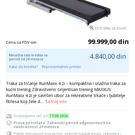
Drži sliku za zoom
99.999,00 din
Cena sa PDV-om
4.840,00 din
Mesečna rata kredita na
period od 24 meseca
Kako do kredita?
Reprezentativni primer
Traka za trčanje RunMaxx 4.2i – kompaktna i snažna traka za
kućni trening Zdravstveno orijentisan trening MAXXUS
RunMaxx 4.2i je savršen izbor za rekreativne trkače i ljubitelje
fitnesa koji žele d...
Saznaj više
Dostavljamo već od
17.08.2026
Prava potrošača: Zakonski period odgovornosti za
saobraznost 24 meseca
Platite gotovinom pouzećem, internet bankarstvom, čekovima i