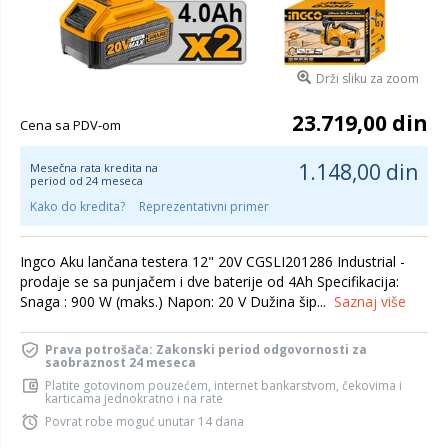
Drži sliku za zoom
23.719,00 din
Cena sa PDV-om
1.148,00 din
Mesečna rata kredita na
period od 24 meseca
Kako do kredita?
Reprezentativni primer
Ingco Aku lančana testera 12" 20V CGSLI201286 Industrial -
prodaje se sa punjačem i dve baterije od 4Ah Specifikacija:
Snaga : 900 W (maks.) Napon: 20 V Dužina šip...
Saznaj više
Prava potrošača: Zakonski period odgovornosti za
saobraznost 24 meseca
Platite gotovinom pouzećem, internet bankarstvom, čekovima i
karticama jednokratno i na rate
Povrat robe moguć unutar 14 dana