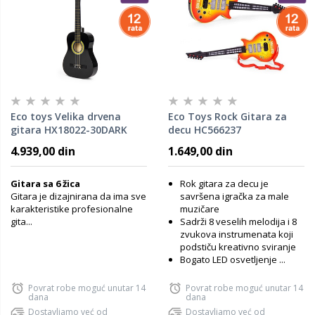
Eco toys Velika drvena
Eco Toys Rock Gitara za
gitara HX18022-30DARK
decu HC566237
4.939,00 din
1.649,00 din
Gitara sa 6 žica
Rok gitara za decu je
Gitara je dizajnirana da ima sve
savršena igračka za male
karakteristike profesionalne
muzičare
gita...
Sadrži 8 veselih melodija i 8
zvukova instrumenata koji
podstiču kreativno sviranje
Bogato LED osvetljenje ...
Povrat robe moguć unutar 14
Povrat robe moguć unutar 14
dana
dana
Dostavljamo već od
Dostavljamo već od