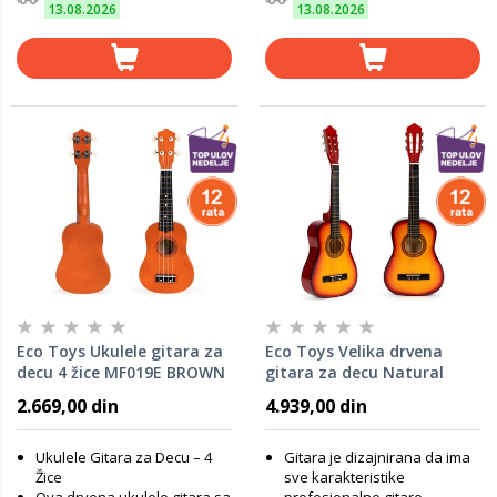
13.08.2026
13.08.2026
Eco Toys Ukulele gitara za
Eco Toys Velika drvena
decu 4 žice MF019E BROWN
gitara za decu Natural
HX18022-30
2.669,00 din
4.939,00 din
Ukulele Gitara za Decu – 4
Gitara je dizajnirana da ima
Žice
sve karakteristike