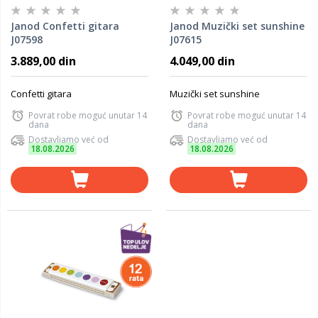
Janod Confetti gitara
Janod Muzički set sunshine
J07598
J07615
3.889,00 din
4.049,00 din
Confetti gitara
Muzički set sunshine
Povrat robe moguć unutar 14
Povrat robe moguć unutar 14
dana
dana
Dostavljamo već od
Dostavljamo već od
18.08.2026
18.08.2026