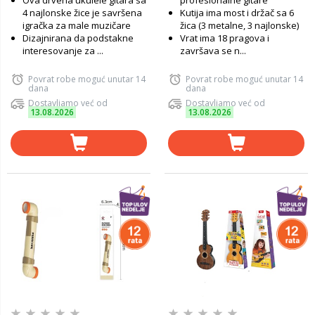
Ova drvena ukulele gitara sa
profesionalne gitare
4 najlonske žice je savršena
Kutija ima most i držač sa 6
igračka za male muzičare
žica (3 metalne, 3 najlonske)
Dizajnirana da podstakne
Vrat ima 18 pragova i
interesovanje za ...
završava se n...
Povrat robe moguć unutar 14
Povrat robe moguć unutar 14
dana
dana
Dostavljamo već od
Dostavljamo već od
13.08.2026
13.08.2026