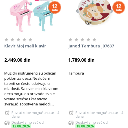
Klavir Moj mali klavir
Janod Tambura J07637
2.449,00 din
1.789,00 din
Muzički instrumenti su odličan
Tambura
poklon za decu. Neslućeni
talenti se često otkrivaju u
mladosti. Sa ovim mini klavirom
deca mogu da provode svoje
vreme srećno i kreativno
svirajući sopstvene melodij...
Povrat robe moguć unutar 14
Povrat robe moguć unutar 14
dana
dana
Dostavljamo već od
Dostavljamo već od
13.08.2026
18.08.2026