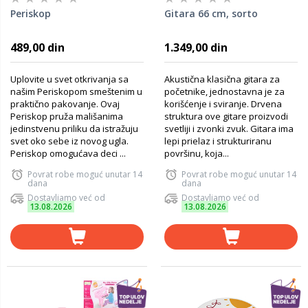
Periskop
Gitara 66 cm, sorto
489,00 din
1.349,00 din
Uplovite u svet otkrivanja sa
Akustična klasična gitara za
našim Periskopom smeštenim u
početnike, jednostavna je za
praktično pakovanje. Ovaj
korišćenje i sviranje. Drvena
Periskop pruža mališanima
struktura ove gitare proizvodi
jedinstvenu priliku da istražuju
svetliji i zvonki zvuk. Gitara ima
svet oko sebe iz novog ugla.
lepi prielaz i strukturiranu
Periskop omogućava deci ...
površinu, koja...
Povrat robe moguć unutar 14
Povrat robe moguć unutar 14
dana
dana
Dostavljamo već od
Dostavljamo već od
13.08.2026
13.08.2026