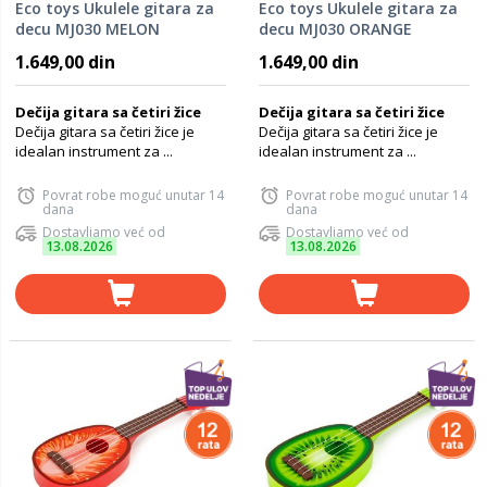
Eco toys Ukulele gitara za
Eco toys Ukulele gitara za
decu MJ030 MELON
decu MJ030 ORANGE
1.649,00 din
1.649,00 din
Dečija gitara sa četiri žice
Dečija gitara sa četiri žice
Dečija gitara sa četiri žice je
Dečija gitara sa četiri žice je
idealan instrument za ...
idealan instrument za ...
Povrat robe moguć unutar 14
Povrat robe moguć unutar 14
dana
dana
Dostavljamo već od
Dostavljamo već od
13.08.2026
13.08.2026