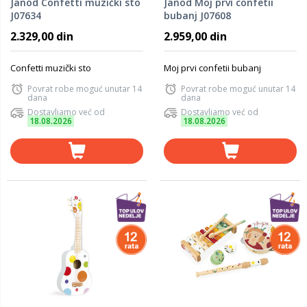
Janod Confetti muzički sto
Janod Moj prvi confetii
J07634
bubanj J07608
2.329,00 din
2.959,00 din
Confetti muzički sto
Moj prvi confetii bubanj
Povrat robe moguć unutar 14
Povrat robe moguć unutar 14
dana
dana
Dostavljamo već od
Dostavljamo već od
18.08.2026
18.08.2026