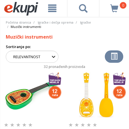
0
Početna stranica
Igračke i dečija oprema
Igračke
Muzički instrumenti
Muzički instrumenti
Sortiranje po:
32 pronađenih proizvoda