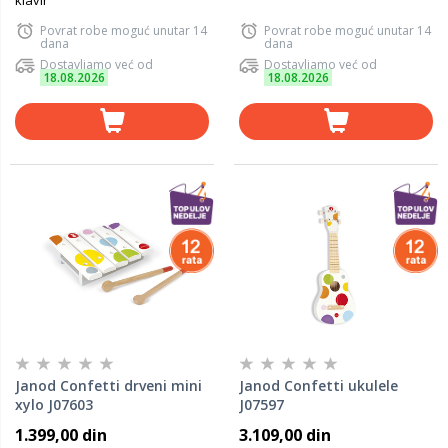
klavir
Povrat robe moguć unutar 14
Povrat robe moguć unutar 14
dana
dana
Dostavljamo već od
Dostavljamo već od
18.08.2026
18.08.2026
Janod Confetti drveni mini
Janod Confetti ukulele
xylo J07603
J07597
1.399,00 din
3.109,00 din