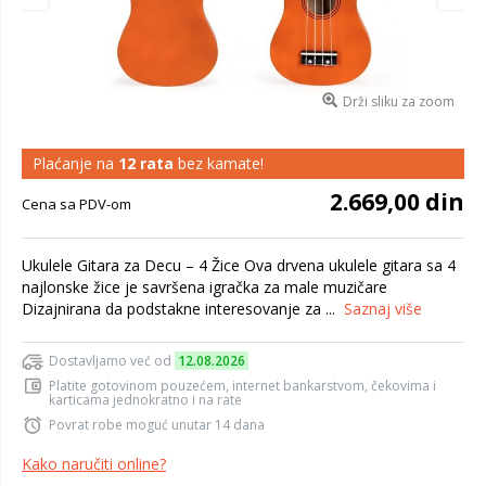
Drži sliku za zoom
Plaćanje na
12 rata
bez kamate!
2.669,00 din
Cena sa PDV-om
Ukulele Gitara za Decu – 4 Žice Ova drvena ukulele gitara sa 4
najlonske žice je savršena igračka za male muzičare
Dizajnirana da podstakne interesovanje za ...
Saznaj više
Dostavljamo već od
12.08.2026
Platite gotovinom pouzećem, internet bankarstvom, čekovima i
karticama jednokratno i na rate
Povrat robe moguć unutar 14 dana
Kako naručiti online?