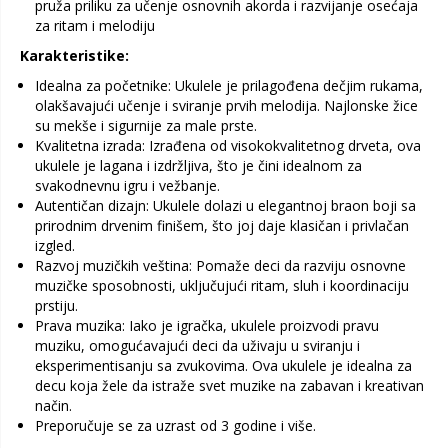
pruža priliku za učenje osnovnih akorda i razvijanje osećaja
za ritam i melodiju
Karakteristike:
Idealna za početnike: Ukulele je prilagođena dečjim rukama,
olakšavajući učenje i sviranje prvih melodija. Najlonske žice
su mekše i sigurnije za male prste.
Kvalitetna izrada: Izrađena od visokokvalitetnog drveta, ova
ukulele je lagana i izdržljiva, što je čini idealnom za
svakodnevnu igru i vežbanje.
Autentičan dizajn: Ukulele dolazi u elegantnoj braon boji sa
prirodnim drvenim finišem, što joj daje klasičan i privlačan
izgled.
Razvoj muzičkih veština: Pomaže deci da razviju osnovne
muzičke sposobnosti, uključujući ritam, sluh i koordinaciju
prstiju.
Prava muzika: Iako je igračka, ukulele proizvodi pravu
muziku, omogućavajući deci da uživaju u sviranju i
eksperimentisanju sa zvukovima. Ova ukulele je idealna za
decu koja žele da istraže svet muzike na zabavan i kreativan
način.
Preporučuje se za uzrast od 3 godine i više.