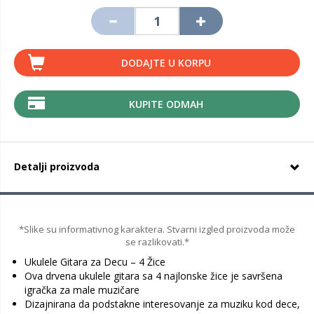
DODAJTE U KORPU
KUPITE ODMAH
Detalji proizvoda
*Slike su informativnog karaktera. Stvarni izgled proizvoda može
se razlikovati.*
Ukulele Gitara za Decu – 4 Žice
Ova drvena ukulele gitara sa 4 najlonske žice je savršena
igračka za male muzičare
Dizajnirana da podstakne interesovanje za muziku kod dece,