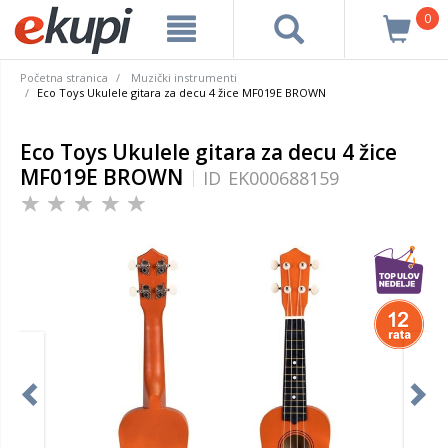
0
Početna stranica
Muzički instrumenti
Eco Toys Ukulele gitara za decu 4 žice MF019E BROWN
Eco Toys Ukulele gitara za decu 4 žice
MF019E BROWN
ID
EK000688159