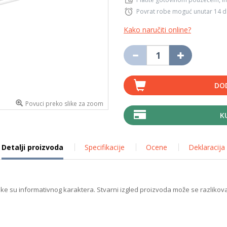
Povrat robe moguć unutar 14 
Kako naručiti online?
DO
Povuci preko slike za zoom
K
Detalji proizvoda
Specifikacije
Ocene
Deklaracija
ike su informativnog karaktera. Stvarni izgled proizvoda može se razlikova