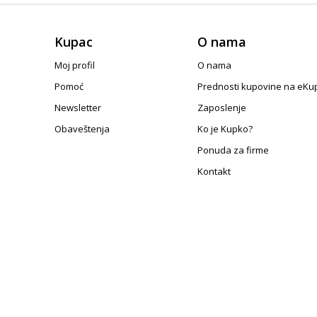
Kupac
O nama
Moj profil
O nama
Pomoć
Prednosti kupovine na eKu
Newsletter
Zaposlenje
Obaveštenja
Ko je Kupko?
Ponuda za firme
Kontakt