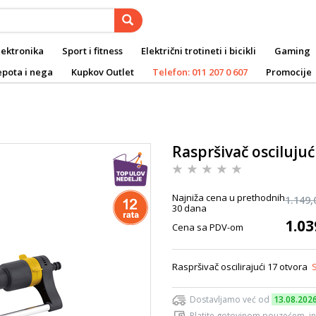
lektronika
Sport i fitness
Električni trotineti i bicikli
Gaming
epota i nega
Kupkov Outlet
Telefon: 011 207 0 607
Promocije
Raspršivač osciluju
Najniža cena u prethodnih
1.149,
30 dana
1.03
Cena sa PDV-om
Raspršivač oscilirajući 17 otvora
Dostavljamo već od
13.08.202
Platite gotovinom pouzećem, in