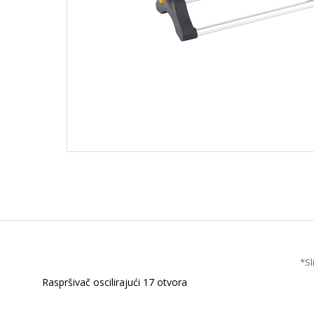
*Sl
Raspršivač oscilirajući 17 otvora