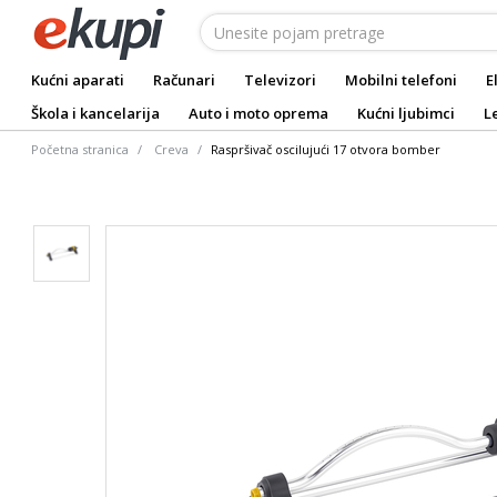
Kućni aparati
Računari
Televizori
Mobilni telefoni
E
Škola i kancelarija
Auto i moto oprema
Kućni ljubimci
L
Početna stranica
Creva
Raspršivač oscilujući 17 otvora bomber