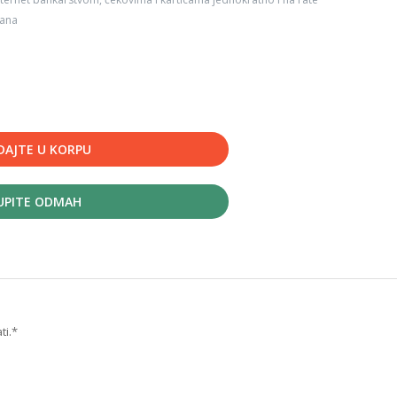
dana
DAJTE U KORPU
UPITE ODMAH
ti.*