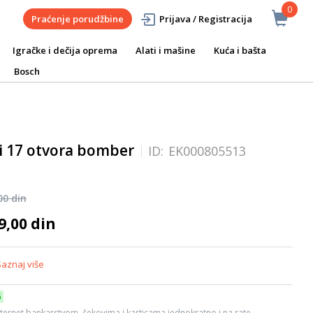
0
Praćenje porudžbine
Prijava / Registracija
Igračke i dečija oprema
Alati i mašine
Kuća i bašta
Bosch
ći 17 otvora bomber
ID:
EK000805513
00 din
9,00 din
Saznaj više
6
ternet bankarstvom, čekovima i karticama jednokratno i na rate