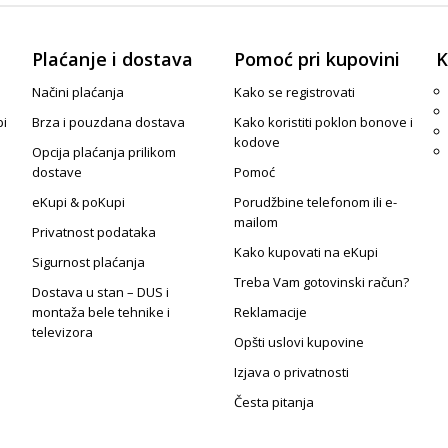
Plaćanje i dostava
Pomoć pri kupovini
K
Načini plaćanja
Kako se registrovati
pi
Brza i pouzdana dostava
Kako koristiti poklon bonove i
kodove
Opcija plaćanja prilikom
dostave
Pomoć
eKupi & poKupi
Porudžbine telefonom ili e-
mailom
Privatnost podataka
Kako kupovati na eKupi
Sigurnost plaćanja
Treba Vam gotovinski račun?
Dostava u stan – DUS i
montaža bele tehnike i
Reklamacije
televizora
Opšti uslovi kupovine
Izjava o privatnosti
Česta pitanja