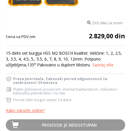
Drži sliku za zoom
2.829,00 din
Cena sa PDV-om
15-delni set burgija HSS M2 BOSCH kvalitet. Veličine: 1, 2, 2.5,
3, 3.5, 4, 4.5, 5,. 5.5, 6, 7, 8, 9, 10, 12mm. Potpuno
užljebljena,135° Pakovano u duplom blisteru
Saznaj više
Prava potrošača: Zakonski period odgovornosti za
saobraznost 24 meseca
Platite gotovinom pouzećem, internet bankarstvom, čekovima i
karticama jednokratno i na rate
Povrat robe moguć unutar 14 dana
Kako naručiti online?
PROIZVOD JE NEDOSTUPAN