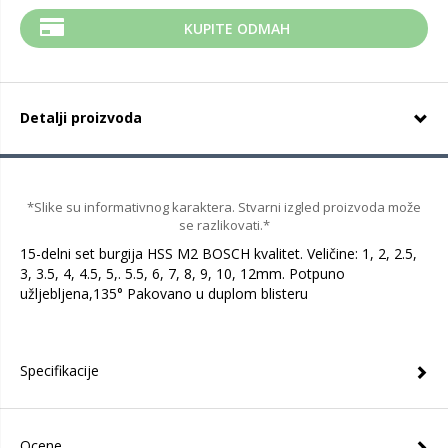
KUPITE ODMAH
Detalji proizvoda
*Slike su informativnog karaktera. Stvarni izgled proizvoda može
se razlikovati.*
15-delni set burgija HSS M2 BOSCH kvalitet. Veličine: 1, 2, 2.5,
3, 3.5, 4, 4.5, 5,. 5.5, 6, 7, 8, 9, 10, 12mm. Potpuno
užljebljena,135° Pakovano u duplom blisteru
Specifikacije
Ocene