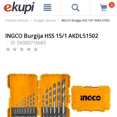
0
Početna stranica
Burgije i špicevi
INGCO Burgija HSS 15/1 AKDL51502
INGCO Burgija HSS 15/1 AKDL51502
ID
EK000716685