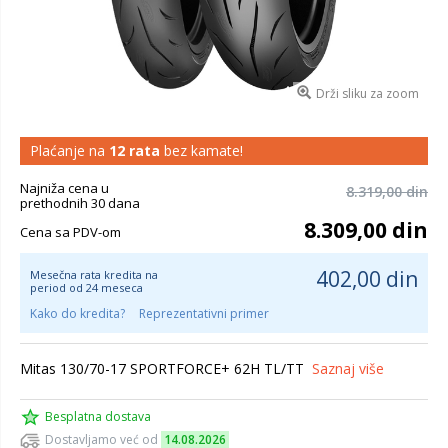
Drži sliku za zoom
Plaćanje na
12 rata
bez kamate!
Najniža cena u
8.319,00 din
prethodnih 30 dana
8.309,00 din
Cena sa PDV-om
402,00 din
Mesečna rata kredita na
period od 24 meseca
Kako do kredita?
Reprezentativni primer
Mitas 130/70-17 SPORTFORCE+ 62H TL/TT
Saznaj više
Besplatna dostava
Dostavljamo već od
14.08.2026