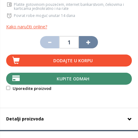
Platite gotovinom pouzećem, internet bankarstvom, čekovima i
karticama jednokratno i na rate
Povrat robe moguć unutar 14 dana
Kako naručiti online?
DODAJTE U KORPU
KUPITE ODMAH
Uporedite proizvod
Detalji proizvoda