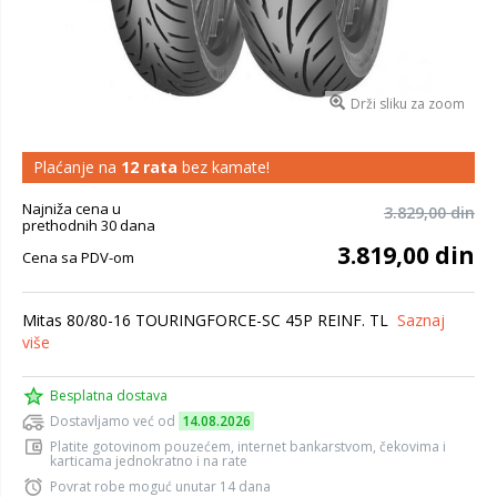
Drži sliku za zoom
Plaćanje na
12 rata
bez kamate!
Najniža cena u
3.829,00 din
prethodnih 30 dana
3.819,00 din
Cena sa PDV-om
Mitas 80/80-16 TOURINGFORCE-SC 45P REINF. TL
Saznaj
više
Besplatna dostava
Dostavljamo već od
14.08.2026
Platite gotovinom pouzećem, internet bankarstvom, čekovima i
karticama jednokratno i na rate
Povrat robe moguć unutar 14 dana