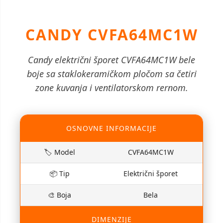
CANDY CVFA64MC1W
Candy električni šporet CVFA64MC1W bele
boje sa staklokeramičkom pločom sa četiri
zone kuvanja i ventilatorskom rernom.
OSNOVNE INFORMACIJE
🏷 Model
CVFA64MC1W
📦 Tip
Električni šporet
🎨 Boja
Bela
DIMENZIJE