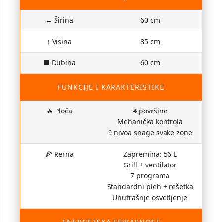
↔ Širina
60 cm
↕ Visina
85 cm
⬛ Dubina
60 cm
FUNKCIJE I KARAKTERISTIKE
🔥 Ploča
4 površine
Mehanička kontrola
9 nivoa snage svake zone
🍕 Rerna
Zapremina: 56 L
Grill + ventilator
7 programa
Standardni pleh + rešetka
Unutrašnje osvetljenje
ENERGETSKA EFIKASNOST