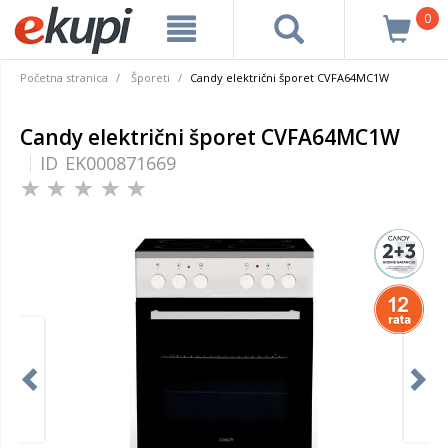
0
Početna stranica
Šporeti
Candy električni šporet CVFA64MC1W
Candy električni šporet CVFA64MC1W
ID
EK000871669