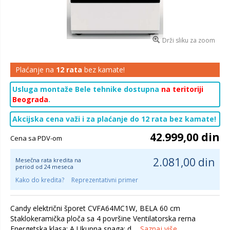
Drži sliku za zoom
Plaćanje na
12 rata
bez kamate!
Usluga montaže Bele tehnike dostupna
na teritoriji
Beograda
.
Akcijska cena važi i za plaćanje do 12 rata bez kamate!
42.999,00 din
Cena sa PDV-om
2.081,00 din
Mesečna rata kredita na
period od 24 meseca
Kako do kredita?
Reprezentativni primer
Candy električni šporet CVFA64MC1W, BELA 60 cm
Staklokeramička ploča sa 4 površine Ventilatorska rerna
Energetska klasa: A Ukupna snaga: d...
Saznaj više