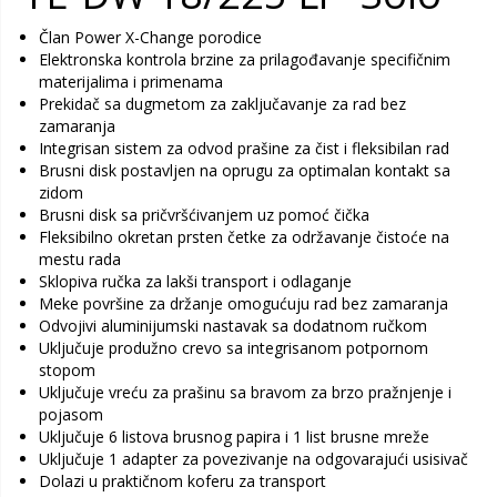
Član Power X-Change porodice
Elektronska kontrola brzine za prilagođavanje specifičnim
materijalima i primenama
Prekidač sa dugmetom za zaključavanje za rad bez
zamaranja
Integrisan sistem za odvod prašine za čist i fleksibilan rad
Brusni disk postavljen na oprugu za optimalan kontakt sa
zidom
Brusni disk sa pričvršćivanjem uz pomoć čička
Fleksibilno okretan prsten četke za održavanje čistoće na
mestu rada
Sklopiva ručka za lakši transport i odlaganje
Meke površine za držanje omogućuju rad bez zamaranja
Odvojivi aluminijumski nastavak sa dodatnom ručkom
Uključuje produžno crevo sa integrisanom potpornom
stopom
Uključuje vreću za prašinu sa bravom za brzo pražnjenje i
pojasom
Uključuje 6 listova brusnog papira i 1 list brusne mreže
Uključuje 1 adapter za povezivanje na odgovarajući usisivač
Dolazi u praktičnom koferu za transport