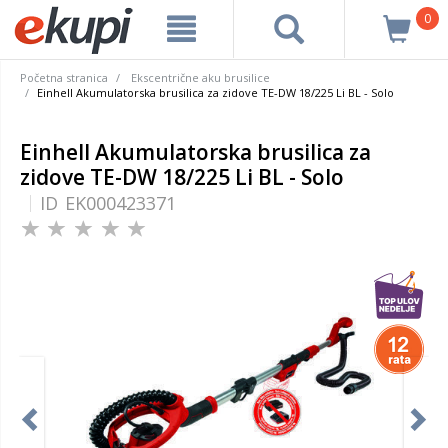
0
Početna stranica
Ekscentrične aku brusilice
Einhell Akumulatorska brusilica za zidove TE-DW 18/225 Li BL - Solo
Einhell Akumulatorska brusilica za
zidove TE-DW 18/225 Li BL - Solo
ID
EK000423371