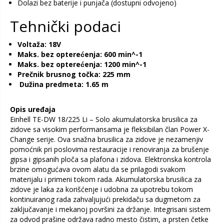
Dolazi bez baterije i punjača (dostupni odvojeno)
Tehnički podaci
Voltaža: 18V
Maks. bez opterećenja: 600 min^-1
Maks. bez opterećenja: 1200 min^-1
Prečnik brusnog točka: 225 mm
Dužina predmeta: 1.65 m
Opis uređaja
Einhell TE-DW 18/225 Li – Solo akumulatorska brusilica za
zidove sa visokim performansama je fleksibilan član Power X-
Change serije. Ova snažna brusilica za zidove je nezamenjiv
pomoćnik pri poslovima restauracije i renoviranja za brušenje
gipsa i gipsanih ploča sa plafona i zidova. Elektronska kontrola
brzine omogućava ovom alatu da se prilagodi svakom
materijalu i primeni tokom rada. Akumulatorska brusilica za
zidove je laka za korišćenje i udobna za upotrebu tokom
kontinuiranog rada zahvaljujući prekidaču sa dugmetom za
zaključavanje i mekanoj površini za držanje. Integrisani sistem
za odvod prašine održava radno mesto čistim, a prsten četke