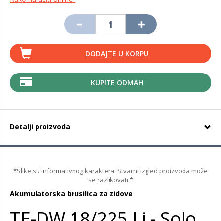
DODAJTE U KORPU
KUPITE ODMAH
Detalji proizvoda
*Slike su informativnog karaktera. Stvarni izgled proizvoda može
se razlikovati.*
Akumulatorska brusilica za zidove
TE-DW 18/225 Li - Solo