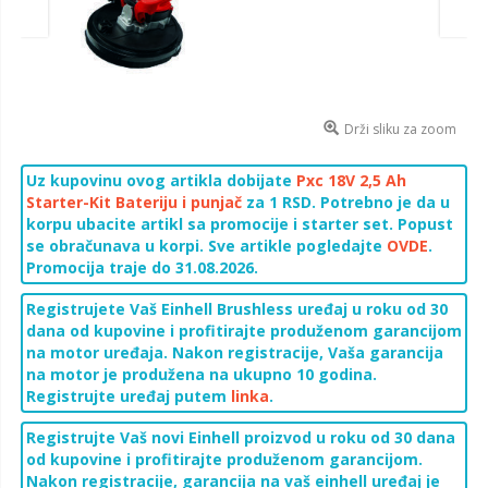
Drži sliku za zoom
Uz kupovinu ovog artikla dobijate
Pxc 18V 2,5 Ah
Starter-Kit Bateriju i punjač
za 1 RSD. Potrebno je da u
korpu ubacite artikl sa promocije i starter set. Popust
se obračunava u korpi. Sve artikle pogledajte
OVDE
.
Promocija traje do 31.08.2026.
Registrujete Vaš Einhell Brushless uređaj u roku od 30
dana od kupovine i profitirajte produženom garancijom
na motor uređaja. Nakon registracije, Vaša garancija
na motor je produžena na ukupno 10 godina
.
Registrujte uređaj putem
linka
.
Registrujte Vaš novi Einhell proizvod u roku od 30 dana
od kupovine i profitirajte produženom garancijom.
Nakon registracije, garancija na vaš einhell uređaj je