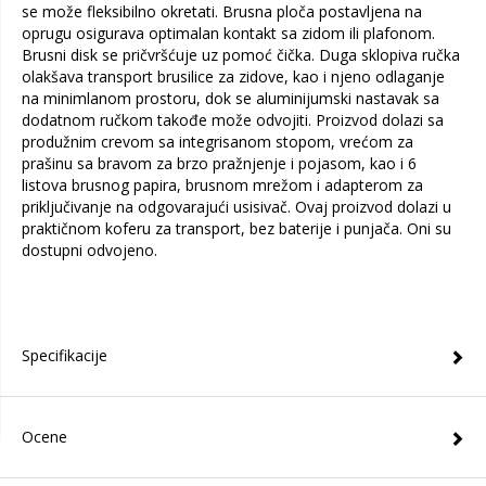
se može fleksibilno okretati. Brusna ploča postavljena na
oprugu osigurava optimalan kontakt sa zidom ili plafonom.
Brusni disk se pričvršćuje uz pomoć čička. Duga sklopiva ručka
olakšava transport brusilice za zidove, kao i njeno odlaganje
na minimlanom prostoru, dok se aluminijumski nastavak sa
dodatnom ručkom takođe može odvojiti. Proizvod dolazi sa
produžnim crevom sa integrisanom stopom, vrećom za
prašinu sa bravom za brzo pražnjenje i pojasom, kao i 6
listova brusnog papira, brusnom mrežom i adapterom za
priključivanje na odgovarajući usisivač. Ovaj proizvod dolazi u
praktičnom koferu za transport, bez baterije i punjača. Oni su
dostupni odvojeno.
Specifikacije
Ocene