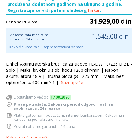
produžena dodatnom godinom na ukupno
3 godine.
Registracija se vrši putem sledećeg
linka
.
31.929,00 din
Cena sa PDV-om
1.545,00 din
Mesečna rata kredita na
period od 24 meseca
Kako do kredita?
Reprezentativni primer
Einhell Akumulatorska brusilica za zidove TE-DW 18/225 Li BL -
Solo | Maks. br. okr. u slob. hodu 1200 okr/min | Napon
akumulatora 18 V | Brusna ploča (Ø): 225 mm | Maks. bez
opterećenja: 600 min^-1 |
Saznaj više
Dostavljamo već od
17.08.2026
Prava potrošača: Zakonski period odgovornosti za
saobraznost 24 meseca
Platite gotovinom pouzećem, internet bankarstvom, čekovima i
karticama jednokratno i na rate
Povrat robe moguć unutar 14 dana
Kako naručiti online?