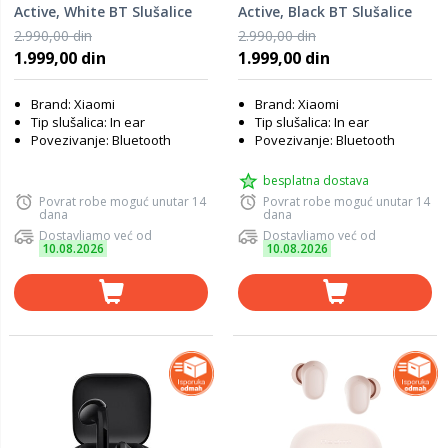
Active, White BT Slušalice
Active, Black BT Slušalice
(BHR08JUGL)
(BHR08JTGL)
2.990,00 din
2.990,00 din
1.999,00 din
1.999,00 din
Brand: Xiaomi
Brand: Xiaomi
Tip slušalica: In ear
Tip slušalica: In ear
Povezivanje: Bluetooth
Povezivanje: Bluetooth
besplatna dostava
Povrat robe moguć unutar 14
Povrat robe moguć unutar 14
dana
dana
Dostavljamo već od
Dostavljamo već od
10.08.2026
10.08.2026