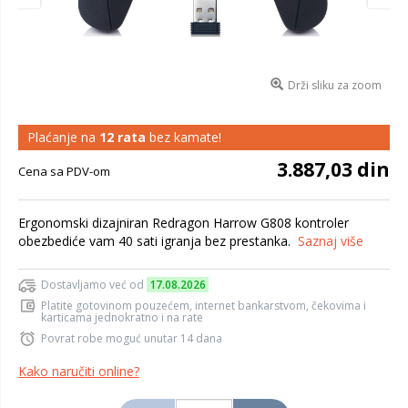
Drži sliku za zoom
Plaćanje na
12 rata
bez kamate!
3.887,03 din
Cena sa PDV-om
Ergonomski dizajniran Redragon Harrow G808 kontroler
obezbediće vam 40 sati igranja bez prestanka.
Saznaj više
Dostavljamo već od
17.08.2026
Platite gotovinom pouzećem, internet bankarstvom, čekovima i
karticama jednokratno i na rate
Povrat robe moguć unutar 14 dana
Kako naručiti online?