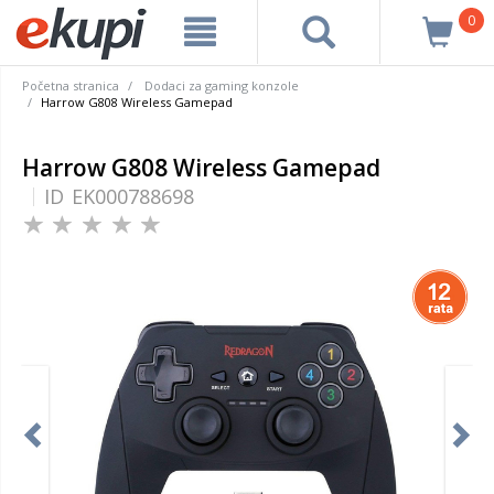
0
Početna stranica
Dodaci za gaming konzole
Harrow G808 Wireless Gamepad
Harrow G808 Wireless Gamepad
ID
EK000788698