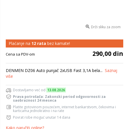
Drži sliku za zoom
Plaćanje na
12 rata
bez kamate!
290,00 din
Cena sa PDV-om
DENMEN DZ06 Auto punjač 2xUSB Fast 3,1A bela...
Saznaj
više
Dostavljamo već od
13.08.2026
Prava potrošača: Zakonski period odgovornosti za
saobraznost 24 meseca
Platite gotovinom pouzećem, internet bankarstvom, čekovima i
karticama jednokratno i na rate
Povrat robe moguć unutar 14 dana
Kako naručiti online?