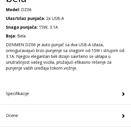
Model:
DZ06
Ulaz/Izlaz punjača:
2x USB-A
Snaga punjača:
15W, 3.1A
Boja:
Bela
DENMEN DZ06 je auto punjač sa dva USB-A izlaza,
omogućavajući brzo punjenje sa snagom od 15W i strujom od
3.1A. Njegov elegantan beli dizajn savršeno se uklapa u
unutrašnjost vašeg vozila, pružajući efikasno rešenje za
punjenje vaših uređaja tokom vožnje.
Specifikacije
Ocene