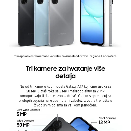
* Raspoloživost boja može varirati u zavisnosti od države, regiona ili operatera.
Tri kamere za hvatanje više
detalja
Niz od tri kamere kod modela Galaxy A17 koji čine široka sa
50 MP, ultraširoka sa 5 MP i makroobjektiv sa 2 MP
omogućavaju ti da precizno kadriraš. Glatko se prebacuj sa
prelepih pejzaža na krupan plan i zabeleži životne trenutke u
živopisnim bojama sa velikom jasnoćom.