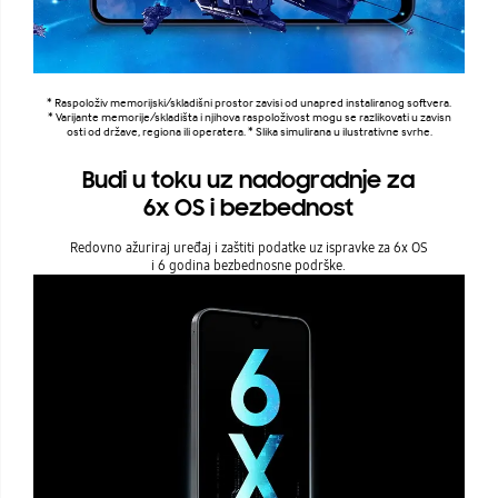
* Raspoloživ memorijski/skladišni prostor zavisi od unapred instaliranog softvera.
* Varijante memorije/skladišta i njihova raspoloživost mogu se razlikovati u zavisn
osti od države, regiona ili operatera. * Slika simulirana u ilustrativne svrhe.
Budi u toku uz nadogradnje za
6x OS i bezbednost
Redovno ažuriraj uređaj i zaštiti podatke uz ispravke za 6x OS
i 6 godina bezbednosne podrške.