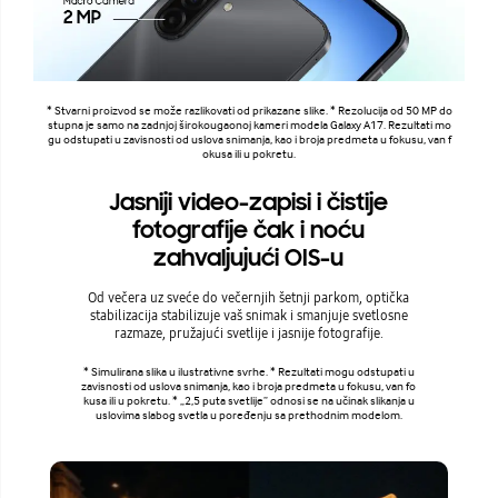
* Stvarni proizvod se može razlikovati od prikazane slike. * Rezolucija od 50 MP do
stupna je samo na zadnjoj širokougaonoj kameri modela Galaxy A17. Rezultati mo
gu odstupati u zavisnosti od uslova snimanja, kao i broja predmeta u fokusu, van f
okusa ili u pokretu.
Jasniji video-zapisi i čistije
fotografije čak i noću
zahvaljujući OIS-u
Od večera uz sveće do večernjih šetnji parkom, optička
stabilizacija stabilizuje vaš snimak i smanjuje svetlosne
razmaze, pružajući svetlije i jasnije fotografije.
* Simulirana slika u ilustrativne svrhe. * Rezultati mogu odstupati u
zavisnosti od uslova snimanja, kao i broja predmeta u fokusu, van fo
kusa ili u pokretu. * „2,5 puta svetlije” odnosi se na učinak slikanja u
uslovima slabog svetla u poređenju sa prethodnim modelom.