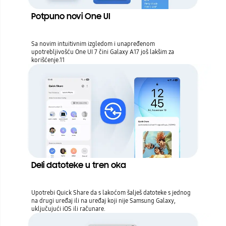
Potpuno novi One UI
Sa novim intuitivnim izgledom i unapređenom
upotrebljivošću One UI 7 čini Galaxy A17 još lakšim za
korišćenje.11
Deli datoteke u tren oka
Upotrebi Quick Share da s lakoćom šalješ datoteke s jednog
na drugi uređaj ili na uređaj koji nije Samsung Galaxy,
uključujući iOS ili računare.