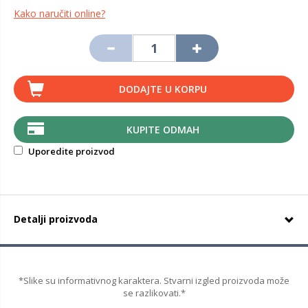
Kako naručiti online?
DODAJTE U KORPU
KUPITE ODMAH
Uporedite proizvod
Detalji proizvoda
*Slike su informativnog karaktera. Stvarni izgled proizvoda može
se razlikovati.*