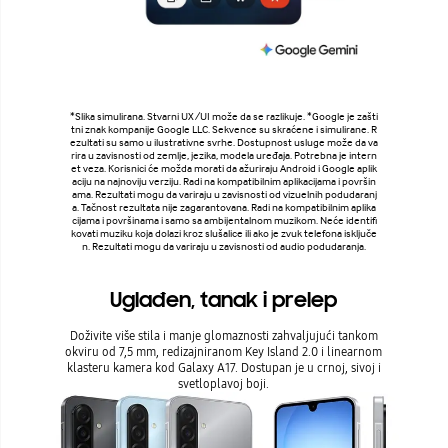
*Slika simulirana. Stvarni UX/UI može da se razlikuje. *Google je zašti
tni znak kompanije Google LLC. Sekvence su skraćene i simulirane. R
ezultati su samo u ilustrativne svrhe. Dostupnost usluge može da va
rira u zavisnosti od zemlje, jezika, modela uređaja. Potrebna je intern
et veza. Korisnici će možda morati da ažuriraju Android i Google aplik
aciju na najnoviju verziju. Radi na kompatibilnim aplikacijama i površin
ama. Rezultati mogu da variraju u zavisnosti od vizuelnih podudaranj
a. Tačnost rezultata nije zagarantovana. Radi na kompatibilnim aplika
cijama i površinama i samo sa ambijentalnom muzikom. Neće identifi
kovati muziku koja dolazi kroz slušalice ili ako je zvuk telefona isključe
n. Rezultati mogu da variraju u zavisnosti od audio podudaranja.
Uglađen, tanak i prelep
Doživite više stila i manje glomaznosti zahvaljujući tankom
okviru od 7,5 mm, redizajniranom Key Island 2.0 i linearnom
klasteru kamera kod Galaxy A17. Dostupan je u crnoj, sivoj i
svetloplavoj boji.