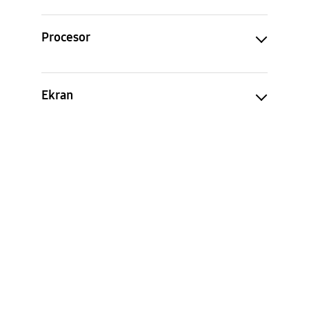
Procesor
Ekran
Kamera
Memorija/Radna memorija
Tip mreže