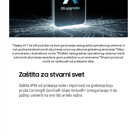
*Galaxy A17 će biti podržan sa šest generacija nadogradnji operativnog sistema i š
est godina bezbednosnih ažuriranja od prvog datuma globalnog lansiranja.*Slika j
e simulirana u ilustrativne svrhe.*Politike nadogradnje operativnog sistema i bezb
ednosnih ažuriranja navedene gore podložne su promenama.*Stvarni proizvod
može se razlikovati od prikazane slike.
Zaštita za stvarni svet
Zaštita IP54 od prskanja vode i otpornost na grebanje koju
pruža Corning® Gorilla® Glass Victus®+ omogućavaju ti da
pažnju usmeriš na ono što je tebi važno.