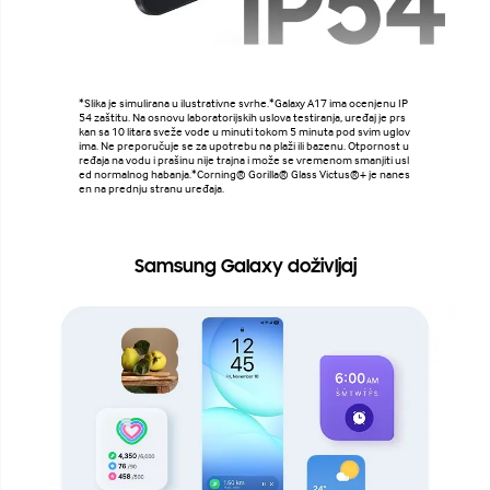
*Slika je simulirana u ilustrativne svrhe.*Galaxy A17 ima ocenjenu IP
54 zaštitu. Na osnovu laboratorijskih uslova testiranja, uređaj je prs
kan sa 10 litara sveže vode u minuti tokom 5 minuta pod svim uglov
ima. Ne preporučuje se za upotrebu na plaži ili bazenu. Otpornost u
ređaja na vodu i prašinu nije trajna i može se vremenom smanjiti usl
ed normalnog habanja.*Corning® Gorilla® Glass Victus®+ je nanes
en na prednju stranu uređaja.
Samsung Galaxy doživljaj