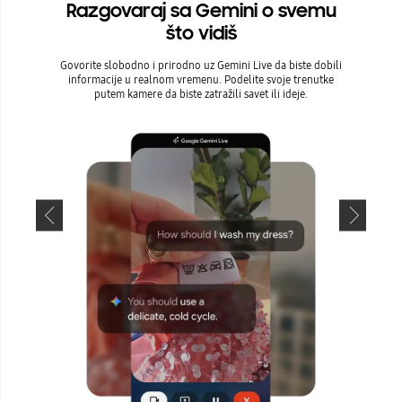
Razgovaraj sa Gemini o svemu
Razg
što vidiš
Govorite slobodno i prirodno uz Gemini Live da biste dobili
Jednosta
informacije u realnom vremenu. Podelite svoje trenutke
Samo zaokr
putem kamere da biste zatražili savet ili ideje.