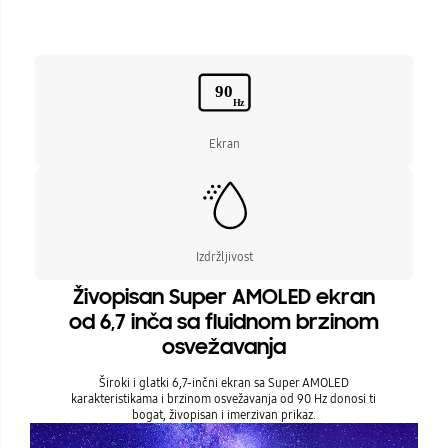
Ekran
Izdržljivost
Živopisan Super AMOLED ekran
od 6,7 inča sa fluidnom brzinom
osvežavanja
Široki i glatki 6,7-inčni ekran sa Super AMOLED
karakteristikama i brzinom osvežavanja od 90 Hz donosi ti
bogat, živopisan i imerzivan prikaz.