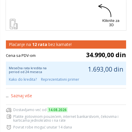
Plaćanje na
12 rata
bez kamate!
34.990,00 din
Cena sa PDV-om
1.693,00 din
Mesečna rata kredita na
period od 24 meseca
Kako do kredita?
Reprezentativni primer
...
Saznaj više
Dostavljamo već od
14.08.2026
Platite gotovinom pouzećem, internet bankarstvom, čekovima i
karticama jednokratno i na rate
Povrat robe moguć unutar 14 dana