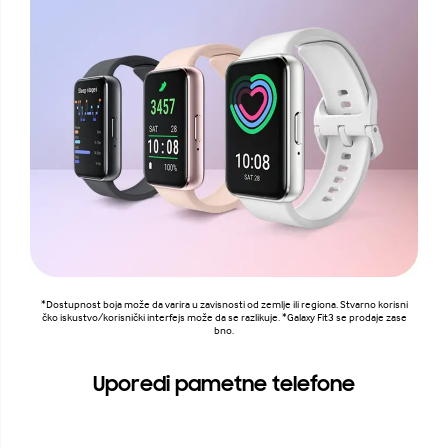
*Dostupnost boja može da varira u zavisnosti od zemlje ili regiona. Stvarno korisni
čko iskustvo/korisnički interfejs može da se razlikuje. *Galaxy Fit3 se prodaje zase
bno.
Uporedi pametne telefone