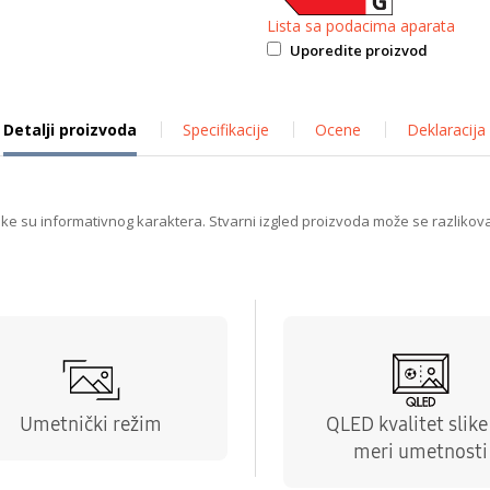
Lista sa podacima aparata
Uporedite proizvod
Detalji proizvoda
Specifikacije
Ocene
Deklaracija
ike su informativnog karaktera. Stvarni izgled proizvoda može se razlikova
Umetnički režim
QLED kvalitet slike
meri umetnosti