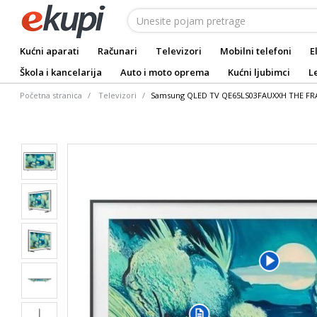
Kućni aparati
Računari
Televizori
Mobilni telefoni
E
Škola i kancelarija
Auto i moto oprema
Kućni ljubimci
L
Početna stranica
Televizori
Samsung QLED TV QE65LS03FAUXXH THE FRAM