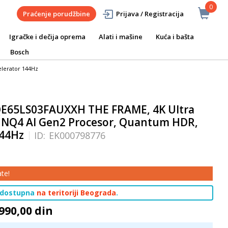
0
Praćenje porudžbine
Prijava / Registracija
Igračke i dečija oprema
Alati i mašine
Kuća i bašta
Bosch
lerator 144Hz
E65LS03FAUXXH THE FRAME, 4K Ultra
, NQ4 AI Gen2 Procesor, Quantum HDR,
144Hz
ID:
EK000798776
te!
 dostupna
na teritoriji Beograda
.
990,00 din