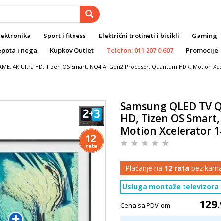
lektronika
Sport i fitness
Električni trotineti i bicikli
Gaming
epota i nega
Kupkov Outlet
Telefon: 011 207 0 607
Promocije
E, 4K Ultra HD, Tizen OS Smart, NQ4 AI Gen2 Procesor, Quantum HDR, Motion Xce
Samsung QLED TV Q
HD, Tizen OS Smart
Motion Xcelerator 
Plaćanje na
12 rata
bez kama
Usluga montaže televizora
129.
Cena sa PDV-om