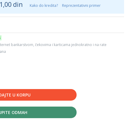
1,00 din
Kako do kredita?
Reprezentativni primer
6
ternet bankarstvom, čekovima i karticama jednokratno i na rate
dana
DAJTE U KORPU
UPITE ODMAH