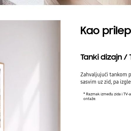
Kao prilep
Tanki dizajn /
Zahvaljujući tankom p
sasvim uz zid, pa izgl
* Razmak između zida i TV-a 
ontaže.