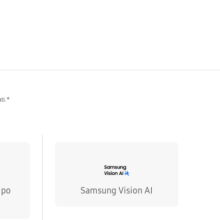
ti.*
 po
Samsung Vision AI