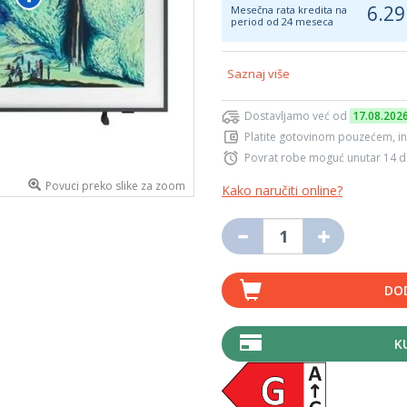
6.29
Mesečna rata kredita na
period od 24 meseca
Saznaj više
Dostavljamo već od
17.08.202
Platite gotovinom pouzećem, in
Povrat robe moguć unutar 14 
Povuci preko slike za zoom
Kako naručiti online?
DO
K