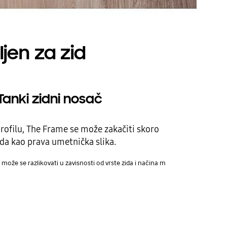
ljen za zid
 Tanki zidni nosač
rofilu, The Frame se može zakačiti skoro
eda kao prava umetnička slika.
može se razlikovati u zavisnosti od vrste zida i načina m