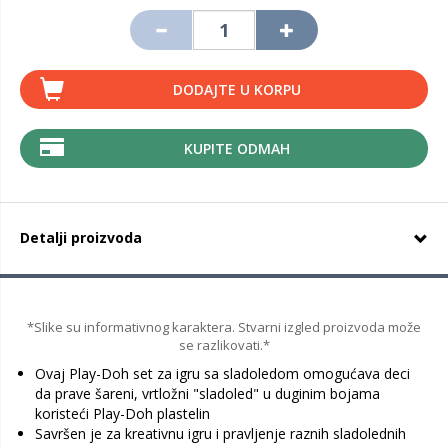
DODAJTE U KORPU
KUPITE ODMAH
Detalji proizvoda
*Slike su informativnog karaktera. Stvarni izgled proizvoda može
se razlikovati.*
Ovaj Play-Doh set za igru sa sladoledom omogućava deci
da prave šareni, vrtložni "sladoled" u duginim bojama
koristeći Play-Doh plastelin
Savršen je za kreativnu igru i pravljenje raznih sladolednih