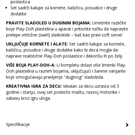
poslastica
Set sadrži kalupe za kornete, kašičicu, posudice i druge
dodatke
PRAVITE SLADOLED U DUGINIM BOJAMA:
Umetnite različite
boje Play-Doh plastelina u aparat i pritisnite ručku da napravite
prelepe vrtložne (swirl) sladolede – baš kao pravi soft serve!
UKLJUČUJE KORNETE I ALATE:
Set sadrži kalupe za kornete,
kašičicu, posudice i druge dodatke kako bi deca mogla da
naprave realistične Play-Doh poslastice i dekorišu ih po želji.
VIŠE BOJA PLAY-DOH-A:
U kompletu dolazi više limenki Play-
Doh plastelina u raznim bojama, uključujući i šarene varijante
koje omogućavaju pravljenje "duginog" sladoleda.
KREATIVNA IGRA ZA DECU:
Idealan za decu uzrasta od 3
godine i stariju, ovaj set podstiče maštu, razvoj motorike i
zabavu kroz igru uloga.
Specifikacije