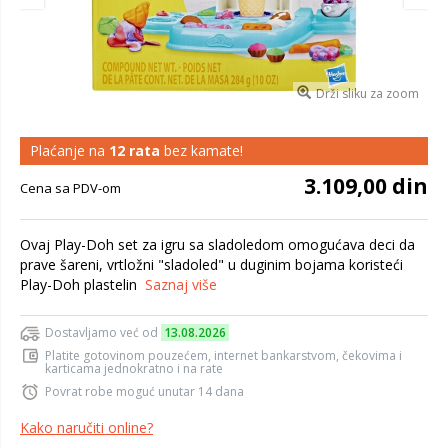
Drži sliku za zoom
Plaćanje na
12 rata
bez kamate!
3.109,00 din
Cena sa PDV-om
Ovaj Play-Doh set za igru sa sladoledom omogućava deci da
prave šareni, vrtložni "sladoled" u duginim bojama koristeći
Play-Doh plastelin
Saznaj više
Dostavljamo već od
13.08.2026
Platite gotovinom pouzećem, internet bankarstvom, čekovima i
karticama jednokratno i na rate
Povrat robe moguć unutar 14 dana
Kako naručiti online?