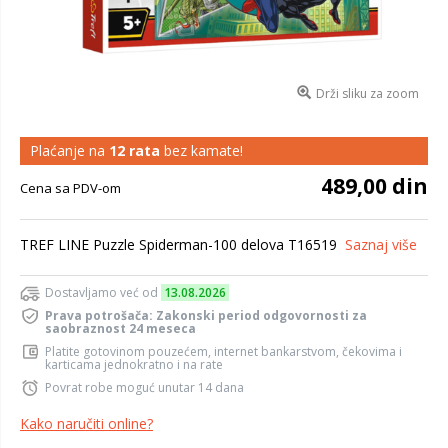
Drži sliku za zoom
Plaćanje na
12 rata
bez kamate!
489,00 din
Cena sa PDV-om
TREF LINE Puzzle Spiderman-100 delova T16519
Saznaj više
Dostavljamo već od
13.08.2026
Prava potrošača: Zakonski period odgovornosti za
saobraznost 24 meseca
Platite gotovinom pouzećem, internet bankarstvom, čekovima i
karticama jednokratno i na rate
Povrat robe moguć unutar 14 dana
Kako naručiti online?