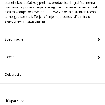
stanete kod pešačkog prelaza, prodavnice ili igrališta, nema
vremena za podešavanja ili nesigurne manevre. Jedan pritisak
blokira zadnje točkove, pa FREEWAY 2 ostaje stabilan tačno
tamo gde ste stali. To je rešenje koje donosi više mira u
svakodnevnim situacijama.
Specifikacije
Ocene
Deklaracija
Kupac