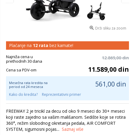
Drži sliku za zoom
Plaćanje na
12 rata
bez kamate!
Najniža cena u
12.869,00 din
prethodnih 30 dana
11.589,00 din
Cena sa PDV-om
561,00 din
Mesečna rata kredita na
period od 24 meseca
Kako do kredita?
Reprezentativni primer
FREEWAY 2 je tricikl za decu od oko 9 meseci do 30+ meseci
koji raste zajedno sa vašim mališanom. Sedište koje se rotira
360°, režim slobodnog okretanja pedala, AIR COMFORT
SYSTEM, sigurnosni pojas...
Saznaj više