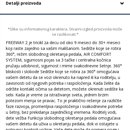
Detalji proizvoda
*Slike su informativnog karaktera. Stvarni izgled proizvoda može
se razlikovati.*
FREEWAY 2 je tricikl za decu od oko 9 meseci do 30+ meseci
koji raste zajedno sa vašim mališanom. Sedište koje se rotira
360°, režim slobodnog okretanja pedala, AIR COMFORT
SYSTEM, sigurnosni pojas sa 3 tačke i centralna kočnica
pružaju udobnost, sigurnost i mirne svakodnevne šetnje. 360°
bliskosti i slobode Sedište koje se rotira za 360° omogućava
vašem detetu da se vozi okrenuto ka napred ili ka roditelju, u
zavisnosti od njegovih potreba i raspoloženja. Kada želite da
održite kontakt očima sa detetom, možete okrenuti sedište ka
sebi. Kada je vreme za istraživanje sveta, jednim brzim
potezom menja se pravac. To je praktično rešenje za različite
faze razvoja, promenljiva raspoloženja i svakodnevne potrebe
u šetnji, bez prekidanja zajedničkog vremena. Roditelj vodi,
dete vežba Funkcija slobodnog okretanja pedala omogućava
vašem detetu da uživa u okretanju pedala, dok vi ostajete u
potpunoj kontroli vožnje. Vaše dete može da pomera noge i