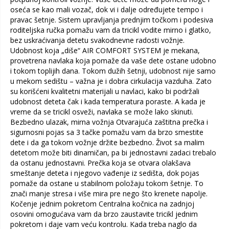
oseća se kao mali vozač, dok vi i dalje određujete tempo i
pravac šetnje. Sistem upravljanja prednjim točkom i podesiva
roditeljska ručka pomažu vam da tricikl vodite mirno i glatko,
bez uskraćivanja detetu svakodnevne radosti vožnje.
Udobnost koja „diše“ AIR COMFORT SYSTEM je mekana,
provetrena navlaka koja pomaže da vaše dete ostane udobno
i tokom toplijih dana. Tokom dužih šetnji, udobnost nije samo
u mekom sedištu – važna je i dobra cirkulacija vazduha. Zato
su korišćeni kvalitetni materijali u navlaci, kako bi podržali
udobnost deteta čak i kada temperatura poraste. A kada je
vreme da se tricikl osveži, navlaka se može lako skinuti.
Bezbedno ulazak, mirna vožnja Otvarajuća zaštitna prečka i
sigurnosni pojas sa 3 tačke pomažu vam da brzo smestite
dete i da ga tokom vožnje držite bezbedno. Život sa malim
detetom može biti dinamičan, pa bi jednostavni zadaci trebalo
da ostanu jednostavni. Prečka koja se otvara olakšava
smeštanje deteta i njegovo vađenje iz sedišta, dok pojas
pomaže da ostane u stabilnom položaju tokom šetnje. To
znači manje stresa i više mira pre nego što krenete napolje.
Kočenje jednim pokretom Centralna kočnica na zadnjoj
osovini omogućava vam da brzo zaustavite tricikl jednim
pokretom i daje vam veću kontrolu. Kada treba naglo da