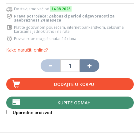
Dostavljamo već od
14.08.2026
Prava potrošača: Zakonski period odgovornosti za
saobraznost 24 meseca
Platite gotovinom pouzećem, internet bankarstvom, čekovima i
karticama jednokratno i na rate
Povrat robe moguć unutar 14 dana
Kako naručiti online?
DODAJTE U KORPU
KUPITE ODMAH
Uporedite proizvod