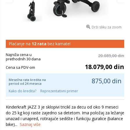
Drži sliku za zoom
Plaćanje na
12 rata
bez kamate!
Najniža cena u
20.089,00 din
prethodnih 30 dana
18.079,00 din
Cena sa PDV-om
875,00 din
Mesečna rata kredita na
period od 24 meseca
Kako do kredita?
Reprezentativni primer
Kinderkraft JAZZ 3 je sklopivi tricikl za decu od oko 9 meseci
do 25 kg koji raste zajedno sa detetom. Ima položaj za ležanje
unazad i unapred, rotirajuće sedište i funkciju guralice (balance
bike)...
Saznaj više