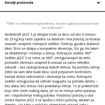
Detalji proizvoda
*Slike su informativnog karaktera. Stvarni izgled proizvoda može
se razlikovati.*
Kinderkraft JAZZ 3 je sklopivi tricikl za decu od oko 9 meseci
do 25 kg koji raste zajedno sa detetom. Ima položaj za ležanje
unazad i unapred, rotirajuće sedište i funkciju guralice (balance
bike). Brzo se sklapa u kompaktne dimenzije, što ga čini lakim
za skladištenje i nošenje u šetnju. Rotirajuće sedište 360°
Sedište JAZZ 3 se rotira za 360°, omogućavajući da dete
postavite okrenuto unapred ili unazad za samo nekoliko
sekundi – bez raskopčavanja ikakvih delova. Na početku šetnje
želite da vam dete bude blizu i pod potpunom kontrolom;
kasnije dolazi radoznalost i okretanje ka svetu. Rotirajuće
sedište omogućava da odmah reagujete na potrebe deteta –
bez alata, bez stresa i bez prekidanja šetnje. To je praktičnost
koju ćete ceniti svakog dana, jer se ne menja samo putanja,
već i raspoloženje malog putnika. Poluležeći položaj u oba
smera Naslon JAZZ 3 se spušta u ležeći položaj, idealan za
dremku, i to kako u položaju okrenutom unazad, tako i