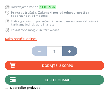
Dostavljamo već od
14.08.2026
Prava potrošača: Zakonski period odgovornosti za
saobraznost 24 meseca
Platite gotovinom pouzećem, internet bankarstvom, čekovima i
karticama jednokratno i na rate
Povrat robe moguć unutar 14 dana
Kako naručiti online?
DODAJTE U KORPU
KUPITE ODMAH
Uporedite proizvod