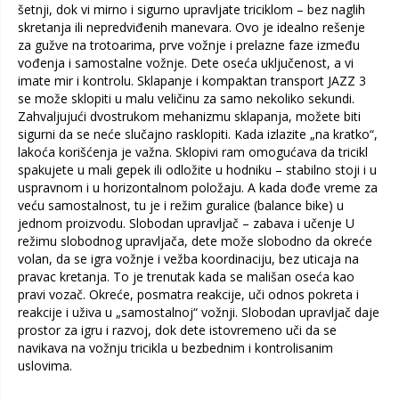
šetnji, dok vi mirno i sigurno upravljate triciklom – bez naglih
skretanja ili nepredviđenih manevara. Ovo je idealno rešenje
za gužve na trotoarima, prve vožnje i prelazne faze između
vođenja i samostalne vožnje. Dete oseća uključenost, a vi
imate mir i kontrolu. Sklapanje i kompaktan transport JAZZ 3
se može sklopiti u malu veličinu za samo nekoliko sekundi.
Zahvaljujući dvostrukom mehanizmu sklapanja, možete biti
sigurni da se neće slučajno rasklopiti. Kada izlazite „na kratko“,
lakoća korišćenja je važna. Sklopivi ram omogućava da tricikl
spakujete u mali gepek ili odložite u hodniku – stabilno stoji i u
uspravnom i u horizontalnom položaju. A kada dođe vreme za
veću samostalnost, tu je i režim guralice (balance bike) u
jednom proizvodu. Slobodan upravljač – zabava i učenje U
režimu slobodnog upravljača, dete može slobodno da okreće
volan, da se igra vožnje i vežba koordinaciju, bez uticaja na
pravac kretanja. To je trenutak kada se mališan oseća kao
pravi vozač. Okreće, posmatra reakcije, uči odnos pokreta i
reakcije i uživa u „samostalnoj“ vožnji. Slobodan upravljač daje
prostor za igru i razvoj, dok dete istovremeno uči da se
navikava na vožnju tricikla u bezbednim i kontrolisanim
uslovima.