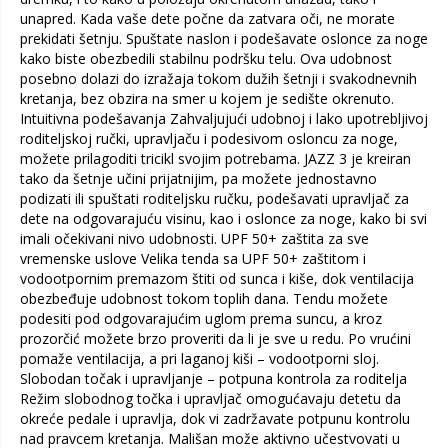
unapred. Kada vaše dete počne da zatvara oči, ne morate
prekidati šetnju. Spuštate naslon i podešavate oslonce za noge
kako biste obezbedili stabilnu podršku telu. Ova udobnost
posebno dolazi do izražaja tokom dužih šetnji i svakodnevnih
kretanja, bez obzira na smer u kojem je sedište okrenuto.
Intuitivna podešavanja Zahvaljujući udobnoj i lako upotrebljivoj
roditeljskoj ručki, upravljaču i podesivom osloncu za noge,
možete prilagoditi tricikl svojim potrebama. JAZZ 3 je kreiran
tako da šetnje učini prijatnijim, pa možete jednostavno
podizati ili spuštati roditeljsku ručku, podešavati upravljač za
dete na odgovarajuću visinu, kao i oslonce za noge, kako bi svi
imali očekivani nivo udobnosti. UPF 50+ zaštita za sve
vremenske uslove Velika tenda sa UPF 50+ zaštitom i
vodootpornim premazom štiti od sunca i kiše, dok ventilacija
obezbeđuje udobnost tokom toplih dana. Tendu možete
podesiti pod odgovarajućim uglom prema suncu, a kroz
prozorčić možete brzo proveriti da li je sve u redu. Po vrućini
pomaže ventilacija, a pri laganoj kiši – vodootporni sloj.
Slobodan točak i upravljanje – potpuna kontrola za roditelja
Režim slobodnog točka i upravljač omogućavaju detetu da
okreće pedale i upravlja, dok vi zadržavate potpunu kontrolu
nad pravcem kretanja. Mališan može aktivno učestvovati u